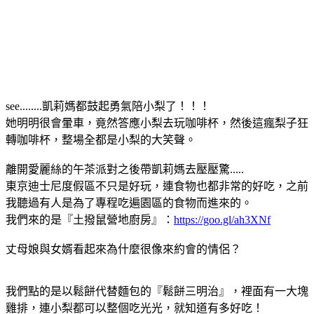
see........凱莉媽都鼓起勇氣陪小梨了！！！
她明明很會暈車，竟然答應小梨去玩咖啡杯，然後這瘋梨子狂
轉咖啡杯，整場全都是小梨的大笑聲。
離開愛麗絲的午茶派對之後帶凱莉媽去壓壓驚.....
東京迪士尼度假區不只是好玩，連食物也都非常的好吃，之前
我聽過有人是為了專程吃遍園區的食物而進來的。
我們來的是『土撥鼠營地廚房』：
https://goo.gl/ah3XNf
丈母娘與女婿看起來為什麼很像來約會的情侶？
我們點的是以鬆餅代替麵包的『鬆餅三明治』，裡面有一大塊
雞排，連小梨都可以整個吃光光，就知道有多好吃！