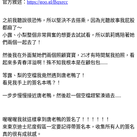
官方敘述：
https://goo.gl/Bqxecc
之前我聽說很恐怖，所以堅決不去搭乘，因為光聽故事我屁股
都麻了～
小露、小梨整個非常興奮的想要去試試看，所以凱莉媽陪著她
們兩個一起去了！
然後我在外面幫她們兩個照顧寶寶，25才有時間幫我拍照，看
起來多青春洋溢啊！殊不知我根本是在顧包包......
等露、梨的空檔我竟然遇到唐老鴨了！
看見我手上的簽名本嗎？！
一步步慢慢接近唐老鴨，然後趁一個空檔趕緊湊過去.....
喔喔喔我就這樣拿到唐老鴨的簽名了！！！！！！
來東京迪士尼度假區一定要記得帶簽名本，收集所有人的簽名
真的很有成就感。