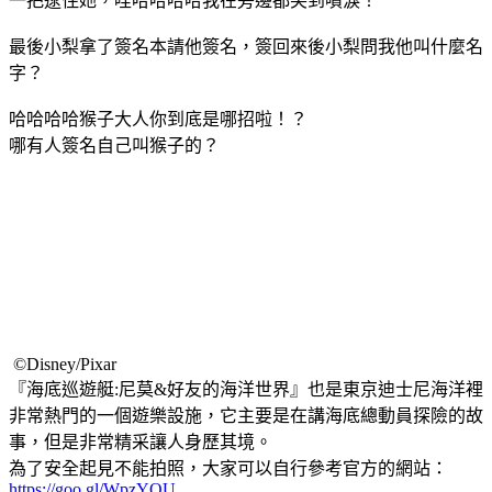
一把逮住她，哇哈哈哈哈我在旁邊都笑到噴淚！
最後小梨拿了簽名本請他簽名，簽回來後小梨問我他叫什麼名
字？
哈哈哈哈猴子大人你到底是哪招啦！？
哪有人簽名自己叫猴子的？
©Disney/Pixar
『海底巡遊艇:尼莫&好友的海洋世界』也是東京迪士尼海洋裡
非常熱門的一個遊樂設施，它主要是在講海底總動員探險的故
事，但是非常精采讓人身歷其境。
為了安全起見不能拍照，大家可以自行參考官方的網站：
https://goo.gl/WpzYQU