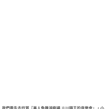
我們要先去欣賞『美人魚礁湖劇場 ※川頓王的音樂會』，小