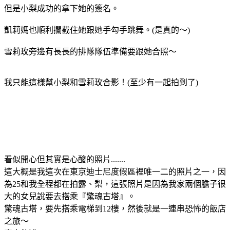
但是小梨成功的拿下她的簽名。
凱莉媽也順利攔截住她跟她手勾手跳舞。(是真的～)
雪莉玫旁邊有長長的排隊隊伍準備要跟她合照～
我只能這樣幫小梨和雪莉玫合影！(至少有一起拍到了)
看似開心但其實是心酸的照片.......
這大概是我這次在東京迪士尼度假區裡唯一二的照片之一，因
為25和我全程都在拍露、梨，這張照片是因為我家兩個膽子很
大的女兒說要去搭乘『驚魂古塔』。
驚魂古塔，要先搭乘電梯到12樓，然後就是一連串恐怖的飯店
之旅～