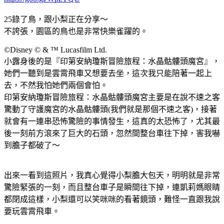
25錄了鳥，跟小梨正在分享～
不誇張，園區的鳥也是非常快樂雀躍的。
©Disney © & ™ Lucasfilm Ltd.
小露身後的是『印第安納瓊斯冒險旅程：水晶骷髏頭魔宮』，
她們一聽到是雲霄飛車又想要去坐，這次我只能陪著一起上
去，不然我怕她們兩個會怕。
印第安納瓊斯冒險旅程：水晶骷髏頭魔宮主要是在說不速之客
驚動了守護魔宮的水晶骷髏頭(我們就是那個不速之客)，接著
就會有一連串恐怖驚險的事情發生，這真的太恐怖了，尤其最
後一刻前方滾來了巨大的石頭，忽然間整台車往下掉，害我嚇
到膽子都破了～
出來一看到這照片，我真心覺得小梨膽大包天，明明就是非常
驚險緊張的一刻，而且整台車子是瞬間往下掉，連凱莉媽眼睛
都閉成這樣，小梨還可以笑咪咪的看著鏡頭，難怪一直跟我說
要玩雲霄飛車。