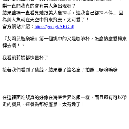
梨一直問我真的會有美人魚出現嗎？
結果整場一直看見她跟美人魚揮手，連我自己都揮不停.....因
為美人魚就在天空中飛來飛去，太可愛了！
官方網站介紹：
https://goo.gl/ARGbfj
『艾莉兒遊樂場』第一個挑中的又是咖啡杯，怎麼這麼愛轉來
轉去啊！？
我看凱莉媽都快暈杯了......
接著我們看到了黛絲，結果要了簽名忘了拍照....嗚嗚嗚嗚
在這裡面吃飯真的好像在海底世界吃飯一樣，而且還有可以帶
走的餐具，連餐點都好應景，太有趣了！