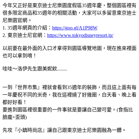
今年又正好是東京迪士尼樂園度假區35週年慶，整個園區裡有
很多限定商品和35週年的相關活動，大家可以多留意東京迪士
尼樂園官網。
1. 35週年網頁的介紹：
https://goo.gl/A1P98W
2. 東京迪士尼官網：
https://www.tokyodisneyresort.jp/
以前要在最外面的入口才拿得到園區導覽地圖，現在進來裡面
也可以拿到唷！
哇哇～洛伊先生跟美妮欸........
一到『世界市集』裡就會看到35週年的裝飾，而且這上面有每
一年慶祝不同的米奇，我在這裡繞了好幾圈，白天看、晚上看
都好好看！
要進到園區裡很重要的一件事就是要讓自己變可愛。(食指比
臉龐+歪頭)
先攻『小鎮時尚店』讓自己跟東京迪士尼樂園融為一體。