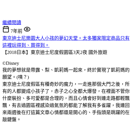
繼續閱讀
7年前
東京迪士尼樂園大人小孩的夢幻天堂。太多獨家限定商品只有
這裡玩得到、買得到。
【2018日本】東京迪士尼度假園區3天2夜
國外旅遊
©Disney
我的夢想就是帶露、梨、凱莉媽一起來，終於實現了凱莉媽的
願望。(咦？)
東京迪士尼度假區有種奇妙的魔力，一走進那個大門之後，所
有的人都變成小孩子了，赤子之心全都大爆發，在裡面不管你
什麼裝扮、多可愛都是合理的，而且心情會好到連走路都輕飄
飄，有去過園區裡感染過氣氛的都能了解我有多雀躍，我連回
來兩週後在打這篇文章心情都還是開心的、手指頭是跳躍的在
敲鍵盤。