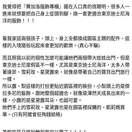
我覺得把『費加洛服飾專櫃』擺在入口真的很聰明，很多人一
進來就想要把自己身上從頭到腳，換一套更適合東京迪士尼海
洋的服飾！！！
看我家這兩個孩子，頭上、身上全都換成園區主題的配件，這
樣的入境隨俗玩起來會更加的歡樂。(真心不騙)
而且照我以前的個性怎麼可能讓她們兩個帶大娃娃出門，但是
東京迪士尼度假區不一樣，尤其是東京迪士尼海洋，太多人帶
著達菲、雪莉玫、星黛露來，就像是帶著自己的寶貝出門旅行
一樣。
所以露、梨這樣的打扮更貼近園區裡的裝扮，小梨頭上的是傑
拉多尼的髮飾，跟她整個超適合，就像是渾然天成長出來的一
樣，小露的是星黛露耳朵，也超可愛。
她們手上的雪莉玫、星黛露也是在園區裡採購的，凱莉媽買
單。(只有阿嬤會狂掏錢結帳)