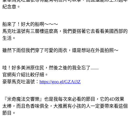
紀念章。
船來了！好大的船啊～～～
馬克吐溫號有三層樓這麼高，我們要搭著它去看看美國西部的
生活。
雖然下雨但我們穿了可愛的雨衣，還是想站在外面拍照～
哇！好多美洲原住民，然後之後的我全忘了.......
官網有介紹比較仔細。
豪華馬克吐溫號：
https://goo.gl/GZAi3Z
『米奇魔法交響樂』也是我每次來必看的節目，它的4D效果
太棒，而且色香味俱全，大推薦有小孩的人一定要帶來看這個
節目。