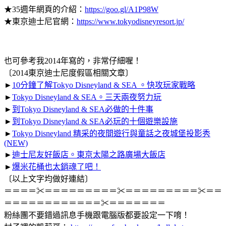
★35週年網頁的介紹：
https://goo.gl/A1P98W
★東京迪士尼官網：
https://www.tokyodisneyresort.jp/
也可參考我2014年寫的，非常仔細喔！
〔2014東京迪士尼度假區相關文章〕
►
10分鐘了解Tokyo Disneyland & SEA 。快攻玩家戰略
►
Tokyo Disneyland & SEA。三天兩夜努力玩
►
到Tokyo Disneyland & SEA必做的十件事
►
到Tokyo Disneyland & SEA必玩的十個遊樂設施
►
Tokyo Disneyland 精采的夜間遊行與童話之夜城堡投影秀
(NEW)
►
迪士尼友好飯店。東京太陽之路廣場大飯店
►
爆米花桶也太銷魂了吧！
〔以上文字均做好連結〕
＝＝＝＝✂＝＝＝＝＝＝＝＝＝✂＝＝＝＝＝＝＝＝＝✂＝＝
＝＝＝＝＝＝＝＝＝＝＝＝✂＝＝＝＝＝＝＝
粉絲團不要錯過訊息手機跟電腦版都要設定一下唷！