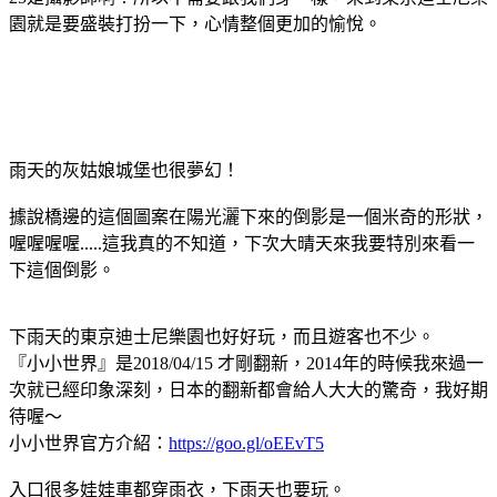
園就是要盛裝打扮一下，心情整個更加的愉悅。
雨天的灰姑娘城堡也很夢幻！
據說橋邊的這個圖案在陽光灑下來的倒影是一個米奇的形狀，
喔喔喔喔.....這我真的不知道，下次大晴天來我要特別來看一
下這個倒影。
下雨天的東京迪士尼樂園也好好玩，而且遊客也不少。
『小小世界』是2018/04/15 才剛翻新，2014年的時候我來過一
次就已經印象深刻，日本的翻新都會給人大大的驚奇，我好期
待喔～
小小世界官方介紹：
https://goo.gl/oEEvT5
入口很多娃娃車都穿雨衣，下雨天也要玩。