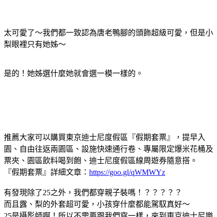
太可愛了～我們都一致認為唐老鴨腳的頭飾超級可愛，但是小
梨眼裡只有她姊～
是的！她姊選什麼她就會選一模一樣的。
推薦大家可以購買東京迪士尼度假區『假期套票』，提早入
園、自由往返兩園區、設施快速通行卷、專屬限定爆米花桶及
票夾、園區飲料喝到飽、迪士尼度假區線周遊券隨意搭。
『假期套票』詳細文章：
https://goo.gl/qWMWYz
有發現除了25之外，我們都穿親子裝嗎！？？？？？
而且露、梨的外套超可愛，小孩穿什麼都能駕馭真好～
25是攝影師啊！所以不需要跟我們穿一樣，來到東京迪士尼樂