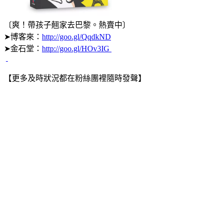
〔爽！帶孩子翹家去巴黎。熱賣中〕
➤博客來：
http://goo.gl/QqdkND
➤金石堂：
http://goo.gl/HOv3IG
【更多及時狀況都在粉絲團裡隨時發聲】