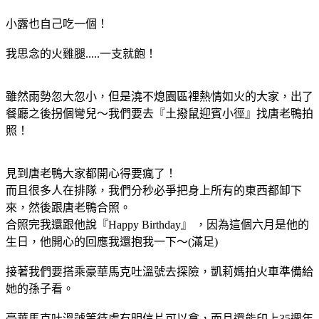
小露也自己吃一個！
我思念的火雞腿.....一支就飽！
雖然雨勢忽大忽小，但是澆不熄園區裡熱情如火的大家，出了
餐廳之後拐個彎兒～我們要去『土撥鼠迎賓小徑』找唐老鴨拍
照！
見到唐老鴨大家都開心得要瘋了！
而且很多人在排隊，我們分秒必爭把身上所有的東西都卸下
來，然後跟唐老鴨合照。
合照完我還跟他說『Happy Birthday』 ，因為這個六月是他的
生日，他開心的回應我還抱我一下～(滿足)
接著我們要搭乘豪華馬克吐溫號去探險，凱莉媽拍火車準備給
她的孫子看。
豪華馬克吐溫號等待處有明信片可以拿，而且還能印上35週年