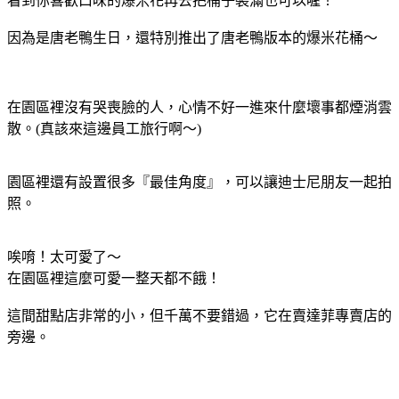
看到你喜歡口味的爆米花再去把桶子裝滿也可以喔！
因為是唐老鴨生日，還特別推出了唐老鴨版本的爆米花桶～
在園區裡沒有哭喪臉的人，心情不好一進來什麼壞事都煙消雲
散。(真該來這邊員工旅行啊～)
園區裡還有設置很多『最佳角度』，可以讓迪士尼朋友一起拍
照。
唉唷！太可愛了～
在園區裡這麼可愛一整天都不餓！
這間甜點店非常的小，但千萬不要錯過，它在賣達菲專賣店的
旁邊。