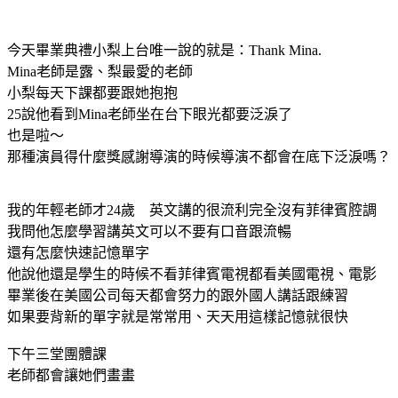
今天畢業典禮小梨上台唯一說的就是：Thank Mina.
Mina老師是露、梨最愛的老師
小梨每天下課都要跟她抱抱
25說他看到Mina老師坐在台下眼光都要泛淚了
也是啦～
那種演員得什麼獎感謝導演的時候導演不都會在底下泛淚嗎？
我的年輕老師才24歲 英文講的很流利完全沒有菲律賓腔調
我問他怎麼學習講英文可以不要有口音跟流暢
還有怎麼快速記憶單字
他說他還是學生的時候不看菲律賓電視都看美國電視、電影
畢業後在美國公司每天都會努力的跟外國人講話跟練習
如果要背新的單字就是常常用、天天用這樣記憶就很快
下午三堂團體課
老師都會讓她們畫畫