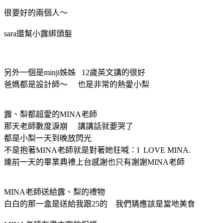
很要好的兩個人～
sara還幫小露綁頭髮
另外一個是minji姊姊 12歲英文講的很好
爸媽都是設計師～ 也是非常的熱愛小梨
露、梨都超愛的MINA老師
那天老師數度淚崩 講講話就要哭了
都是小梨一天到晚放閃光
不是抱著MINA老師就是對著她狂喊：I LOVE MINA.
連前一天的畢業典禮上台感謝也只有謝謝MINA老師
MINA老師送給露、梨的禮物
白白的那一盒是送給我跟25的 我們猜應該是當地美食