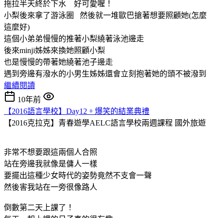
拖拉半天終於下水 好可愛喔！
小梨後來拿了游泳圈 然後就一堆歐巴搶著想要照顧她(怎麼
這麼好)
這個小弟弟慢慢的推著小梨繞著泳池邊走
後來minji姊姊來換她照顧小梨
也是慢慢的帶著她繞著池子邊走
遇到旁邊有潑水的小男生姊姊還會立刻抱著她的頭不被潑到
繼續閱讀
10年前
【2016語言學校】Day12。爆笑的結業典禮
【2016克拉克】青春遊學AELC語言學校兩週課程
國外旅遊
非常不想要跟這兩個人合照
站在旁邊我就像是傭人一樣
要擺出這種少女時代的姿勢竟然不支會一聲
然後害我站在一旁很像路人
倒數第二天上課了！