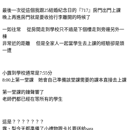
最後一次從這個我跟25結婚紀念日的『717』房門出門上課
晚上再進房門就是要收拾行李離開的時候了
一如往常 從房間走到學校只不過是下個樓走到旁邊另外一
棟
非常近的距離 但是全家人一起當學生去上課的經驗卻是頭
一遭
小露到學校通常是7:55分
8:00上第一堂課 她會自己準備該堂課需要的課本直接去上課
第一堂課的鐘聲響了
老師們都已經在等所有的學生
這是？？？？？？？
露、梨今天都準備了小禮物跟卡片要送給sara