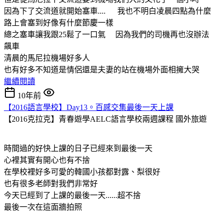
因為下了交流道就開始塞車.... 我也不明白凌晨四點為什麼
路上會塞到好像有什麼節慶一樣
總之塞車讓我跟25鬆了一口氣 因為我們的司機再也沒辦法
飆車
清晨的馬尼拉機場好多人
也有好多不知道是情侶還是夫妻的站在機場外面相擁大哭
繼續閱讀
10年前
【2016語言學校】Day13。百感交集最後一天上課
【2016克拉克】青春遊學AELC語言學校兩週課程
國外旅遊
時間過的好快上課的日子已經來到最後一天
心裡其實有開心也有不捨
在學校裡好多可愛的韓國小孩都對露、梨很好
也有很多老師對我們非常好
今天已經到了上課的最後一天......超不捨
最後一次在這面牆拍照