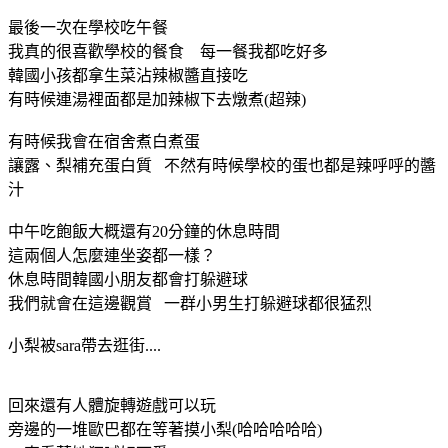
最後一次在學校吃午餐
我真的很喜歡學校的餐食 每一餐我都吃好多
韓國小孩都拿生菜沾辣椒醬直接吃
有時候連湯裡面都是加辣椒下去燉煮(超辣)
有時候我會在宿舍煮白煮蛋
讓露、梨補充蛋白質 不然有時候學校的蛋也都是辣呼呼的醬
汁
中午吃飽飯大概還有20分鐘的休息時間
這兩個人怎麼連坐姿都一樣？
休息時間韓國小朋友都會打躲避球
我們就會在這邊觀賞 一群小男生打躲避球都很猛烈
小梨被sara帶去逛街....
回來還有人體旋轉遊戲可以玩
旁邊的一堆歐巴都在等著摸小梨(哈哈哈哈哈)