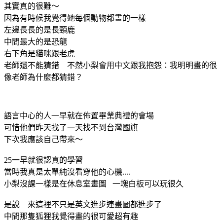
其實真的很難～
因為有時候我覺得她每個動物都畫的一樣
左邊長長的是長頸鹿
中間最大的是恐龍
右下角是貓咪跟老虎
老師還不能猜錯 不然小梨會用中文跟我抱怨：我明明畫的很
像老師為什麼都猜錯？
語言中心的人一早就在佈置畢業典禮的會場
可惜他們昨天找了一天找不到台灣國旗
下次我應該自己帶來～
25一早就很認真的學習
當時我真是太單純沒看穿他的心機....
小梨沒課一樣是在休息室畫圖 一塊白板可以玩很久
是說 來這裡不只是英文進步連畫圖都進步了
中間那隻狐狸我覺得畫的很可愛超有趣