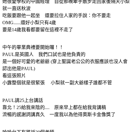
她很愛學校的中國經理 自從那晚牽手散步走回家後隔天小梨
就一直送秋波
吃飯要跟他一起坐 還要拉住人家的手說：你不要走
OMG......還好小梨只有4歲
要是14歲我看都要留在這裡不走了
中午的畢業典禮要開始囉！！
PAUL是英國人 我們口試也是他負責的
是一個好可愛的老爺爺 (穿上聖誕老公公的衣服應該也沒人會
認出他是PAUL)
看這張照片
小露整個就是很緊張 小梨就一副大爺樣子誰都不管
PAUL請25上台講話
靠北！25給我來陰的.... 原來早上都在給我背講稿
流暢的感謝詞講真久 一度我以為他得奧斯卡金像獎了