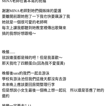
MINA老師在書本寫的祝福
謝謝MINA老師對她們倆姊妹的愛護
要離開前跟她抱了一下我也快要飆淚了我
她就是一個很可愛的老師啊
每次上課我都聽到她教室裡傳出歌聲來
搞的我想好想跟唱～
晚餐......
就說連蛋都是辣的吧！但是我喜歡～
那天我吃了四顆蛋白(因為我不愛蛋黃)
晚餐後sara約我們一起去游泳
學校有游泳池但我們這幾天都沒有去游
本來晚上應該要回房間整理行李
但是想說小女生最後一個晚上想一起玩 所以還是答應了她的
邀約
放學一定要去7-11