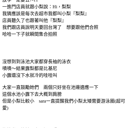
一進門店員就跟小梨說：Hi，梨梨
我猜應該是每次去超市我都叫小梨『梨梨』
店員聽久了也跟著叫他『梨梨』
我們跟店員說明天要回台灣了 想要跟他們合照
哈哈一下子就瞬間集合拍照
沒想到到泳池大家都穿長袖的泳衣
嘖嘖～結果露梨都是比基尼
小露還沒下水就冷的哇哇叫
大家一直鼓勵她們 兩個只好坐在池邊適應一下
這個水池小露下去大概到肩膀
但是小梨比較小 sara一直提醒我們小梨太矮需要游泳圈(超可
愛)