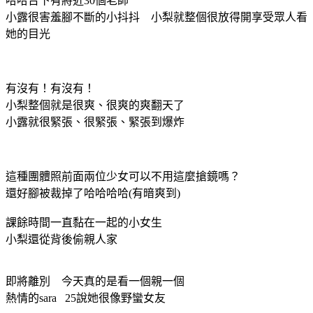
哈哈台下有將近30個老師
小露很害羞腳不斷的小抖抖 小梨就整個很放得開享受眾人看
她的目光
有沒有！有沒有！
小梨整個就是很爽、很爽的爽翻天了
小露就很緊張、很緊張、緊張到爆炸
這種團體照前面兩位少女可以不用這麼搶鏡嗎？
還好腳被裁掉了哈哈哈哈(有暗爽到)
課餘時間一直黏在一起的小女生
小梨還從背後偷親人家
即將離別 今天真的是看一個親一個
熱情的sara 25說她很像野蠻女友