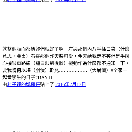
就整個版面都給妳們就好了啊！左邊那個內八手插口袋（什麼
意思，翻桌）右邊那個昨天裝可愛，今天給我走不笑但是手腳
心機很重路線（翻白眼到後腦）擺動作為什麼都不通知一下，
要我情何以堪（崩潰）幹兒………………（大崩潰）#全家一
起當學生的日子#DAY11
由
村子裡的凱莉哥
貼上了
2016年2月17日