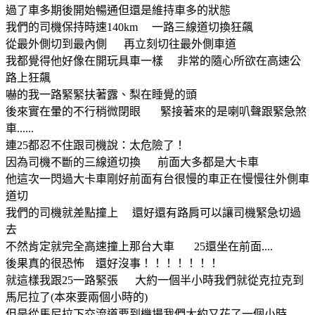
過了車多期後開始暢通但還是維持車多的狀態
我們的司機保持時速140km 一路三線道切換狂飆
從最外側切到最內側 再立刻切往最外側車道
我都覺得他好像在開玩具車一樣 非常的隨心所欲在高速公
路上狂飆
嚇的我一路緊緊扶著露、梨在睡覺的頭
後來實在暈的不行稍微閉眼 緊接著來的是喇叭聲跟緊急煞
車......
連25都忍不住跟司機說：太危險了！
因為司機不斷的三線道切換 前面大多都是大卡車
他這次一閃過大卡車剛好前面有台很慢的車正在慢慢往外側車
道切
我們的司機就差點撞上 還好還有路肩可以讓司機緊急切過
去
不然肯定就完全高速撞上那台大車 25還坐在前面....
後果真的很恐怖 還好沒事！！！！！！！
就這樣我跟25一路緊張 大約一個半小時我們就從克拉克到
馬尼拉了(本來要兩個小時的)
但是從馬尼拉下交流道要到機場我們大約又花了一個小時