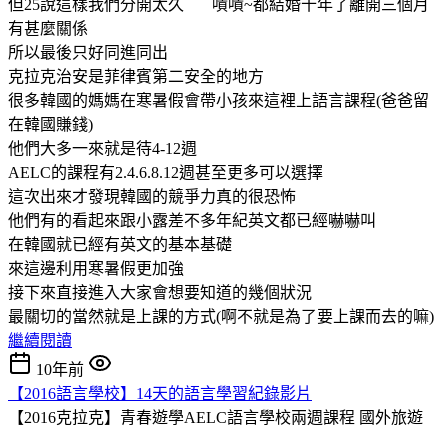
但25說這樣我們分開太久 嘖嘖~都結婚十年了離開三個月
有甚麼關係
所以最後只好同進同出
克拉克治安是菲律賓第二安全的地方
很多韓國的媽媽在寒暑假會帶小孩來這裡上語言課程(爸爸留
在韓國賺錢)
他們大多一來就是待4-12週
AELC的課程有2.4.6.8.12週甚至更多可以選擇
這次出來才發現韓國的競爭力真的很恐怖
他們有的看起來跟小露差不多年紀英文都已經嚇嚇叫
在韓國就已經有英文的基本基礎
來這邊利用寒暑假更加強
接下來直接進入大家會想要知道的幾個狀況
最關切的當然就是上課的方式(啊不就是為了要上課而去的嘛)
繼續閱讀
10年前
【2016語言學校】14天的語言學習紀錄影片
【2016克拉克】青春遊學AELC語言學校兩週課程
國外旅遊