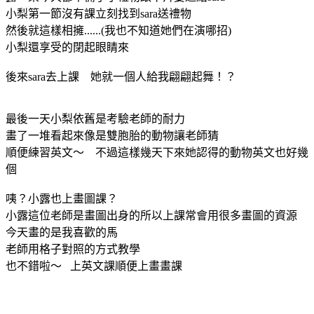
小梨第一節沒有課立刻找到sara送禮物
然後就這樣相擁......(我也不知道她們在演哪招)
小梨還享受的閉起眼睛來
後來sara去上課 她就一個人給我翩翩起舞！？
最後一天小梨依舊是考驗老師的耐力
畫了一堆看起來像是雙胞胎的動物讓老師猜
順便練習英文～ 不過這樣幾天下來她認得的動物英文也好幾
個
咦？小露也上畫圖課？
小露這位老師是畫圖出身的所以上課常會用很多畫圖的資源
今天畫的是我喜歡的馬
老師用格子對照的方式教學
也不錯啦～ 上英文課順便上畫畫課