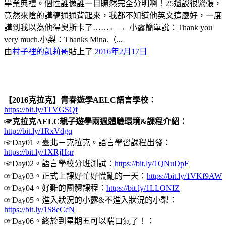
畢業典禮。個性誰像誰一目瞭然完全分明啊！25還說很緊張，
竟然來陰的講稿通通背起來，我都不知道他英文這麼好，一度
講到我以為他得奧斯卡了……←_←小露簡單說：Thank you
very much.小梨：Thanks Mina.（...
由
村子裡的凱莉哥
貼上了
2016年2月17日
【2016克拉克】青春遊學AELC語言學校：
https://bit.ly/1TVGSQf
☞克拉克AELC親子遊學兩週體驗環境&課程介紹：
http://bit.ly/1RxVdgq
☞Day01。臺北－克拉克。語言學習課程出發：
https://bit.ly/1XRjHqr
☞Day02。語言學校分班測試：
https://bit.ly/1QNuDpF
☞Day03。正式上課好忙好慌亂的一天：
https://bit.ly/1VKf9AW
☞Day04。好難的團體課程：
https://bit.ly/1LLONIZ
☞Day05。進入狀況的小露&不進入狀況的小梨：
https://bit.ly/1S8eCcN
☞Day06。終於到星期五可以喘口氣了！：