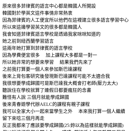
原來很多菲律賓的語言中心都是韓國人所開設
韓國對於學英文這件事情非常熱衷
因為菲律賓的人工便宜所以他們在這裡建立很多語言學習中心
所以來這邊學習英文的很多都是韓國人
我會知道菲律賓語言學校是透過我家咪咪知道的
她之前到紐西蘭學習語言
這兩年她打算到菲律賓的語言學校
因為學費便宜很多 加上課程大多都是一對一
所以她非常的想要來學習 結果我們先來了
之前我打算要一個人來參加斯巴達課程
後來上背包客研究後發現斯巴達課程可能不太適合我
我很想要學成歸國可是斯巴達我大概會打老師(壓力太大)
聽說住在學校就算了連假日都要瘋狂的念書
難怪有人說 三個月就能學成歸國
後來青春遊學代辦AELC的課程有親子課程
我可以全家大小一起來當學生之外 本來我打算一個人繼續
留下來唸三個月再走
反正我都來了應該要學成歸國(25:妳以為這樣就能學成歸國)