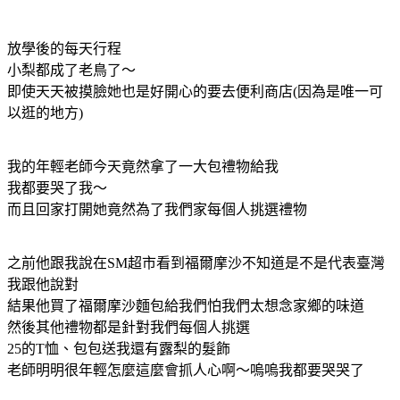
放學後的每天行程
小梨都成了老鳥了～
即使天天被摸臉她也是好開心的要去便利商店(因為是唯一可
以逛的地方)
我的年輕老師今天竟然拿了一大包禮物給我
我都要哭了我～
而且回家打開她竟然為了我們家每個人挑選禮物
之前他跟我說在SM超市看到福爾摩沙不知道是不是代表臺灣
我跟他說對
結果他買了福爾摩沙麵包給我們怕我們太想念家鄉的味道
然後其他禮物都是針對我們每個人挑選
25的T恤、包包送我還有露梨的髮飾
老師明明很年輕怎麼這麼會抓人心啊～嗚嗚我都要哭哭了