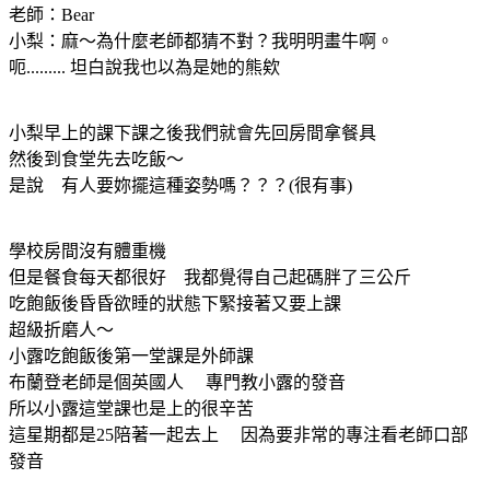
老師：Bear
小梨：麻～為什麼老師都猜不對？我明明畫牛啊。
呃......... 坦白說我也以為是她的熊欸
小梨早上的課下課之後我們就會先回房間拿餐具
然後到食堂先去吃飯～
是說 有人要妳擺這種姿勢嗎？？？(很有事)
學校房間沒有體重機
但是餐食每天都很好 我都覺得自己起碼胖了三公斤
吃飽飯後昏昏欲睡的狀態下緊接著又要上課
超級折磨人～
小露吃飽飯後第一堂課是外師課
布蘭登老師是個英國人 專門教小露的發音
所以小露這堂課也是上的很辛苦
這星期都是25陪著一起去上 因為要非常的專注看老師口部
發音