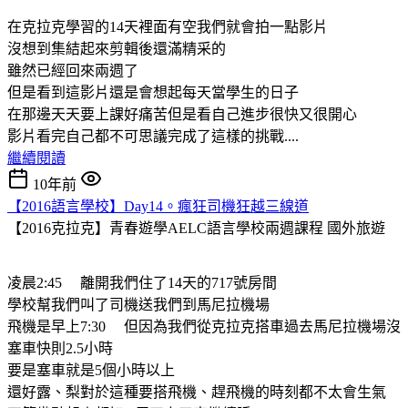
在克拉克學習的14天裡面有空我們就會拍一點影片
沒想到集結起來剪輯後還滿精采的
雖然已經回來兩週了
但是看到這影片還是會想起每天當學生的日子
在那邊天天要上課好痛苦但是看自己進步很快又很開心
影片看完自己都不可思議完成了這樣的挑戰....
繼續閱讀
10年前
【2016語言學校】Day14。瘋狂司機狂越三線道
【2016克拉克】青春遊學AELC語言學校兩週課程
國外旅遊
凌晨2:45 離開我們住了14天的717號房間
學校幫我們叫了司機送我們到馬尼拉機場
飛機是早上7:30 但因為我們從克拉克搭車過去馬尼拉機場沒
塞車快則2.5小時
要是塞車就是5個小時以上
還好露、梨對於這種要搭飛機、趕飛機的時刻都不太會生氣