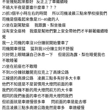
不管幾點起來都好 反正上了車繼續睡
不過大半夜是要塞什麼車？？？
25抓3個半小時左右的時間 所以司機凌晨三點來學校接我們
司機是個看起來像是35~40歲的人
25坐在副駕駛座 我跟露、梨坐後座
沒有安全座椅 我還是幫她們繫上安全帶她們才半躺著繼續睡
覺
我一上司機的車沒10分鐘就開始暈車了
司機開車很猛 猛到我10分鐘立刻不舒服
只好閉上眼睛讓自己休息一下 但是因為露、梨在睡覺我也
不敢睡著
25坐在前座也不敢睡
不到20分鐘就離開克拉克上了高速公路
三線道的高速公路 凌晨三點多有好多大卡車
他們不知道是不是習慣用大燈閃前面的車
我們的司機不斷的用大燈閃前方的大卡車
相同的我們後面的車也不斷用大燈閃我們
但前面就是車速慢很多車 閃前面的車是能去哪
而且凌晨三點多高速公路竟然是車多 車速緩慢