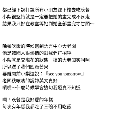
都已經下課打鐘所有小朋友都下樓去吃晚餐
小梨很堅持就是一定要把她的畫完成不肯走
結果我只好在教室等她到她全部畫完才甘願～
晚餐吃飯的時候遇到語言中心大老闆
他是韓國人很熱情的跟我們打招呼
小梨就是交際花的狀態 搞的大老闆笑呵呵
所以送了我們四顆芒果
要離開前小梨還說：『see you tomorrow.』
老闆秋咳咳的說妳英文真好
嘖嘖～什麼時候學會這句我還真不知道
啊！晚餐是我好愛的年糕
每次有年糕我都吃了三碗不用吃飯