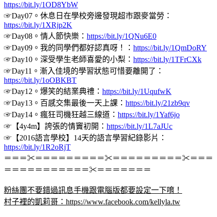
https://bit.ly/1OD8YbW
☞Day07。休息日在學校旁邊發現超市跟麥當勞：
https://bit.ly/1XRjp2K
☞Day08。情人節快樂：
https://bit.ly/1QNu6E0
☞Day09。我的同學們都好認真呀！：
https://bit.ly/1QmDoRY
☞Day10。深受學生老師喜愛的小梨：
https://bit.ly/1TFrCXk
☞Day11。漸入佳境的學習狀態可惜要離開了：
https://bit.ly/1oOBKBT
☞Day12。爆笑的結業典禮：
https://bit.ly/1UqufwK
☞Day13。百感交集最後一天上課：
https://bit.ly/21zb9qv
☞Day14。瘋狂司機狂越三線道：
https://bit.ly/1Yaf6jo
☞【4y4m】誇張的情竇初開：
https://bit.ly/1L7aJUc
☞【2016語言學校】14天的語言學習紀錄影片：
https://bit.ly/1R2oRjT
＝＝＝✂＝＝＝＝＝＝＝＝＝✂＝＝＝＝＝＝＝＝＝✂＝＝＝
＝＝＝＝＝＝＝＝＝＝＝✂＝＝＝＝＝＝＝
粉絲團不要錯過訊息手機跟電腦版都要設定一下唷！
村子裡的凱莉哥：
https://www.facebook.com/kellyla.tw