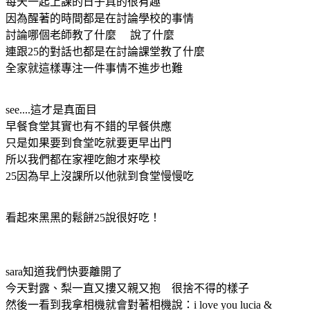
每天一起上課的日子真的很有趣
因為醒著的時間都是在討論學校的事情
討論哪個老師教了什麼 說了什麼
連跟25的對話也都是在討論課堂教了什麼
全家就這樣專注一件事情不進步也難
see....這才是真面目
早餐食堂其實也有不錯的早餐供應
只是如果要到食堂吃就要更早出門
所以我們都在家裡吃飽才來學校
25因為早上沒課所以他就到食堂慢慢吃
看起來黑黑的鬆餅25說很好吃！
sara知道我們快要離開了
今天對露、梨一直又摟又親又抱 很捨不得的樣子
然後一看到我拿相機就會對著相機說：i love you lucia &