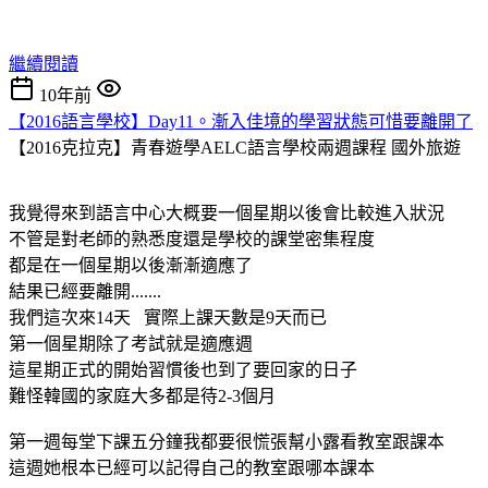
繼續閱讀
10年前
【2016語言學校】Day11。漸入佳境的學習狀態可惜要離開了
【2016克拉克】青春遊學AELC語言學校兩週課程
國外旅遊
我覺得來到語言中心大概要一個星期以後會比較進入狀況
不管是對老師的熟悉度還是學校的課堂密集程度
都是在一個星期以後漸漸適應了
結果已經要離開.......
我們這次來14天 實際上課天數是9天而已
第一個星期除了考試就是適應週
這星期正式的開始習慣後也到了要回家的日子
難怪韓國的家庭大多都是待2-3個月
第一週每堂下課五分鐘我都要很慌張幫小露看教室跟課本
這週她根本已經可以記得自己的教室跟哪本課本