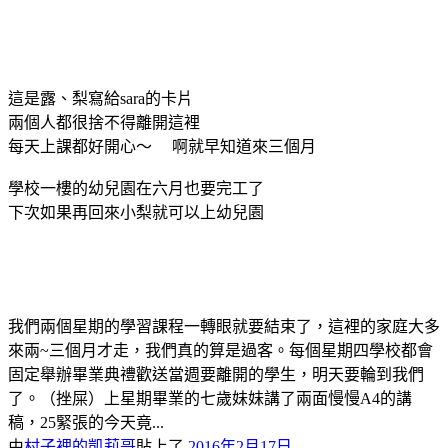
這是露、梨寫給sara的卡片
兩個人都很捨不得離開這裡
每天上課都好開心～ 啊就早知道來三個月
學校一樓的幼兒園在六月也要完工了
下次如果再回來小梨就可以上幼兒園
我們兩個星期的學習課程一轉眼就要結束了，這裡的家庭大多
來兩~三個月才走，我們真的算是過客。每個星期四學校都會
固定舉辦畢業典禮歡送當週要離開的學生，明天要輪到我們
了。（挫屎）上星期畢業的七歲妹妹講了兩面慢慢A4的講
稿，25緊張的今天竟...
由
村子裡的凱莉哥
貼上了
2016年2月17日