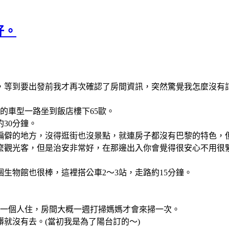
好。
，等到要出發前我才再次確認了房間資訊，突然驚覺我怎麼沒有訂巴
的車型一路坐到飯店樓下65歐。
30分鐘。
偏僻的地方，沒得逛街也沒景點，就連房子都沒有巴黎的特色，但
麼觀光客，但是治安非常好，在那邊出入你會覺得很安心不用很
生物館也很棒，這裡搭公車2～3站，走路約15分鐘。
晚我一個人住，房間大概一週打掃媽媽才會來掃一次。
就沒有去。(當初我是為了陽台訂的～)