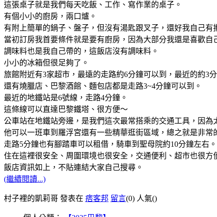
這張桌子就是我們每天吃飯、工作、寫作業的桌子。
有個小小的廚房，兩口爐。
有附上簡單的鍋子、盤子，但沒有湯匙跟叉子，還好我自己有
當初訂房我首要條件就是要有廚房，因為大部分我還是喜歡自
調味料也是我自己帶的，這飯店沒有調味料。
小小的冰箱但很足夠了。
旅館附近有3家超市，最遠的走路約6分鐘可以到，最近的約3
還有燒臘店、巴黎酒館、麵包店都是走路3~4分鐘可以到。
最近的地鐵站是6號線，走路4分鐘。
這條線可以直達巴黎鐵塔、很方便～
公車站在地鐵站旁邊，是我們這次最常搭乘的交通工具，因為
他可以一班車到羅浮宮還有一些精華逛街區域，總之就是非常
走路5分鐘也有腳踏車可以租借，騎車到聖母院約10分鐘左右。
住在這裡很安全、周圍環境也很安全，交通便利、超市也很方
飯店資訊如上，不貼連結大家自己搜尋。
(繼續閱讀...)
村子裡的凱莉哥 發表在
痞客邦
留言
(0)
人氣(
)