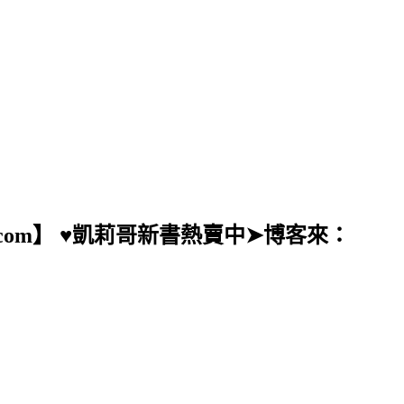
ail.com】 ♥凱莉哥新書熱賣中➤博客來：