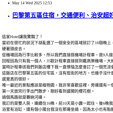
May
14
Wed
2025
12:53
巴黎第五區住宿，交通便利、治安超
這家Hotel讓我驚豔了！
當初在很忙的狀況下胡亂選了一個安全的區域就訂了16個晚上
硬著頭皮去。
從機場因為行李比較多，所以我們直接搭機場計程車，是9人座
回程因為只有我一個人，35歐計程車直接搭到戴高樂機場，大約
當時計程車送我們到飯店樓下我一直懊惱怎麼會訂了一個荒涼
這飯店在巴黎第五區的住宅區，沒有逛街的地方，也幾乎沒什
感覺真的很好。
唯一最近的景點應該是植物園，我非常喜歡這裡，旁邊還有一個
第一天放完行李出門散步，剛好看到盛開的櫻花樹。
過個馬路就是賽納河邊。
我訂的是雙人房，連續住16晚，前10天是小露一起住，後6
浴室有浴缸，還有個小陽台我沒在那邊坐過，因為太小也有點髒