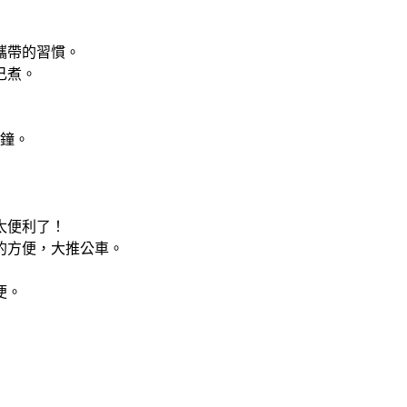
攜帶的習慣。
己煮。
分鐘。
太便利了！
的方便，大推公車。
便。