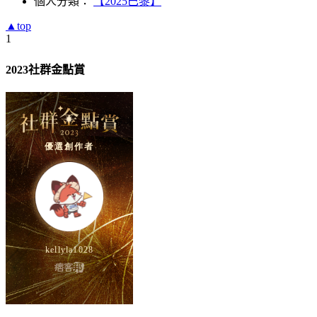
個人分類：
【2025巴黎】
▲top
1
2023社群金點賞