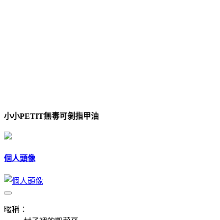
小小PETIT無毒可剝指甲油
個人頭像
暱稱：