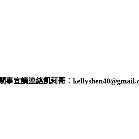
合作相關事宜請連絡凱莉哥：kellyshen40@gm