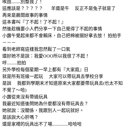
唉由........別整我了！
這應該是？？？？？ 羊還是牛 反正不是兔子就是了
再來是晨間故事的事情
這本書叫『了不起！了不起！』
然後趁機要小人們分享一下自己覺得了不起的事情
小露午覺起來都不會賴床，自己把棉被摺好拿去放！ 拍拍手
－－－
看到老師寫這樣我忽然鬆了一口氣
還好她不是說：我愛OOO所以我很了不起！
呼.........拍拍
另外學校每個星期一早上都有『大家庭』日
就是所有班級一起玩 大家可以帶玩具去學校分享
是說 我都到學期末才知道原來大家都要帶玩具去(也太不知
不覺了～哈)
小露從來沒有帶過玩具
我最近知道後問她為什麼都沒有帶玩具去？
她就說：沒關係，我跟別人一起玩就好。
是該說大心肝嗎？
還是家裡的玩具出不了場..............哈哈哈