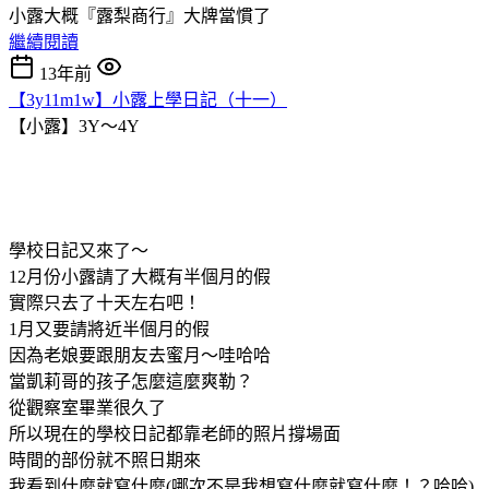
小露大概『露梨商行』大牌當慣了
繼續閱讀
13年前
【3y11m1w】小露上學日記（十一）
【小露】3Y～4Y
學校日記又來了～
12月份小露請了大概有半個月的假
實際只去了十天左右吧！
1月又要請將近半個月的假
因為老娘要跟朋友去蜜月～哇哈哈
當凱莉哥的孩子怎麼這麼爽勒？
從觀察室畢業很久了
所以現在的學校日記都靠老師的照片撐場面
時間的部份就不照日期來
我看到什麼就寫什麼(哪次不是我想寫什麼就寫什麼！？哈哈)