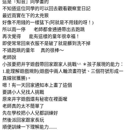
這是『知音』同學畫的
不知道這位同學的可以回去觀看觀察室日記
最近雨實在下的太兇狠
好像不用錢的一樣猛下(阿就是不用錢的呀！)
所以雨一停 老師都會通通帶出去跑跳
再次覺得 能有這樣的童年很幸福！
即使常常回來衣服不是破了就是髒到洗不掉
不過跑跳的童年 真的很棒～
老師說
小孩要把井字遊戲帶回家跟家人挑戰^^ ＊孩子展現的能力：
1.能理解遊戲規則(遊戲中兩人輪流畫符號、三個符號形成一
直線就獲勝)。
嗯！有一天回家通知本上畫了這個
要請小人兒找人挑戰
原來井字遊戲還有秘密在裡面喔
老師真的太不簡單了
先在學校把小人兒都訓練好
然後派回家跟家長玩
順便訓練一下理解能力.......