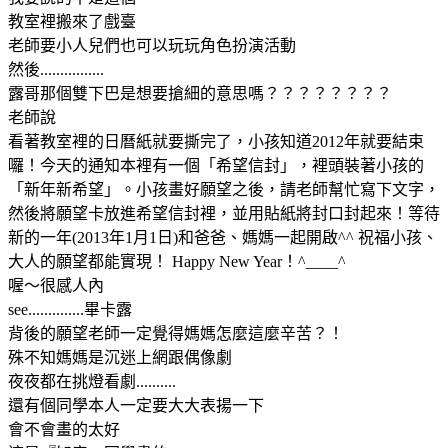
教室裡搬來了戲臺
老師要小人兒們也可以玩玩角色扮演活動
然後................
露哥那個雙下巴是想要搶細的意思嗎？？？？？？？？
老師說
看著教室裡的日曆紙就要撕完了，小孩知道2012年就要結束
囉！今天的通知本裡有一個「希望信封」，裡頭裝著小孩的
「新年新希望」。小孩畫好願望之後，請老師幫忙寫下文字，
然後將願望卡放進希望信封裡，並用貼紙將封口封起來！等待
新的一年(2013年1月1日)和爸爸、媽媽一起開啟^^ 祝福小孩、
大人的願望都能實現！ Happy New Year！^____^
喔～很感人內
see..............畢卡露
背後的願望老師一定覺得媽媽怎麼這麼辛苦？！
殊不知媽媽是沉迷上網跟偶像劇
夜夜都在挑燈看劇..........
還有個同學本人一定要大大表揚一下
會不會畫的太好