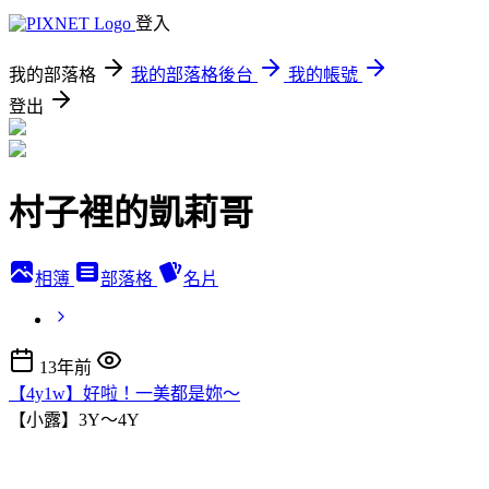
登入
我的部落格
我的部落格後台
我的帳號
登出
村子裡的凱莉哥
相簿
部落格
名片
13年前
【4y1w】好啦！一美都是妳～
【小露】3Y～4Y