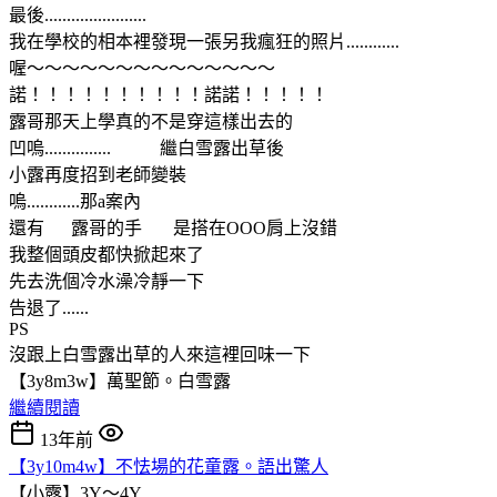
最後.......................
我在學校的相本裡發現一張另我瘋狂的照片............
喔～～～～～～～～～～～～～～
諾！！！！！！！！！！諾諾！！！！！
露哥那天上學真的不是穿這樣出去的
凹嗚............... 繼白雪露出草後
小露再度招到老師變裝
嗚............那a案內
還有 露哥的手 是搭在OOO肩上沒錯
我整個頭皮都快掀起來了
先去洗個冷水澡冷靜一下
告退了......
PS
沒跟上白雪露出草的人來這裡回味一下
【3y8m3w】萬聖節。白雪露
繼續閱讀
13年前
【3y10m4w】不怯場的花童露。語出驚人
【小露】3Y～4Y