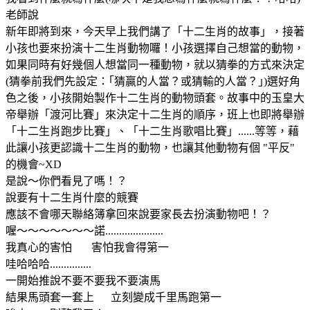
老師說
新年即將到來，今天早上我們講了「十二生肖的故事」，接著
小孩也要來扮演十二生肖動物囉！小孩選擇自己想當的動物，
如果同時有好幾個人想當同一種動物，就以猜拳的方式來決定
(猜拳前我們先設定：｢猜贏的人當？或猜輸的人當？｣)選好角
色之後，小孩開始製作十二生肖的動物頭套。故事中的玉皇大
帝舉辦「渡河比賽」來決定十二生肖的順序，班上也即將舉辦
「十二生肖跑步比賽」、「十二生肖歌唱比賽」......等等，藉
此讓小孩更認識十二生肖的動物，也讓其他動物有個 "平反"
的機會~XD
是說～你們看見了嗎！？
說要有十二生肖什麼的競賽
應該不會哪天聯絡簿拿回來說要家長去扮演動物吧！？
喔～～～～～～～諾.....................
我真心的害怕 害怕我會得第一
哇哈哈哈...............
一開始推說不要不要我不要演馬
結果馬頭套一套上 立刻變成千里馬跑第一