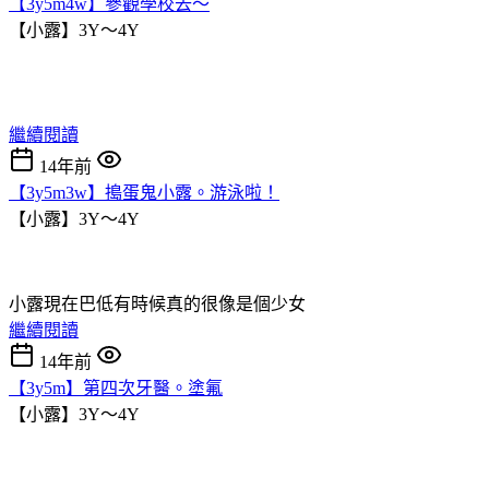
【3y5m4w】參觀學校去～
【小露】3Y～4Y
繼續閱讀
14年前
【3y5m3w】搗蛋鬼小露。游泳啦！
【小露】3Y～4Y
小露現在巴低有時候真的很像是個少女
繼續閱讀
14年前
【3y5m】第四次牙醫。塗氟
【小露】3Y～4Y