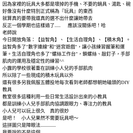
因為家裡的玩具大多都是壞掉的手機、不要的鍋具、湯匙、碗
好像沒有什麼特別正式稱為『玩具』的東西
就算真的要帶我還真的選不出什麼讓她帶去
反正一個學期也這樣過了..... 應該沒關係吧！哈
老師說
今日開放角落：【益智角】、【生活自理角】、【積木角】。
益智角多了"數字連線"和"迷宮遊戲"，讓小孩練習握筆和運
筆。生活自理角也多了"螺絲工作台"，鎖螺絲、敲釘子，手部
肌肉的運用及穩定性的練習^^
小露的學校很著重在訓練小人兒的手部肌肉
所以除了一些現成的積木玩具以外
還有很多另我佩服五體投地每次看到老師都想朝她磕頭的DIY
教具
教室很多這種利用一些日常生活設計出來的小教具
都是訓練小人兒手部肌肉協調跟眼力、專注力的教具
小人兒可以玩上很久 真的很妙
是吧！ 小人兒果然不需要玩具吧～
這拼圖只是障眼法.............
我要說的不是這個