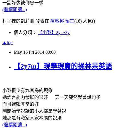
一副好像被倒會一樣
(繼續閱讀...)
村子裡的凱莉哥 發表在
痞客邦
留言
(18)
人氣(
)
個人分類：
【小梨】2y～3y
▲top
May
16
Fri
2014
00:00
【2y7m】現學現賣的操林呆英語
小梨很少有九官鳥的現象
她語言能力發展的很好 某一天突然就會說句子
而且邏輯非常的好
剛開始學說話的小人都是學著說
她都是有激怒人家本能的說法
(繼續閱讀...)