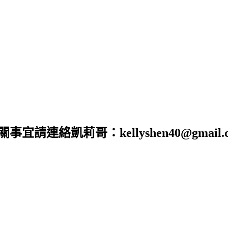
合作相關事宜請連絡凱莉哥：kellyshen40@gm