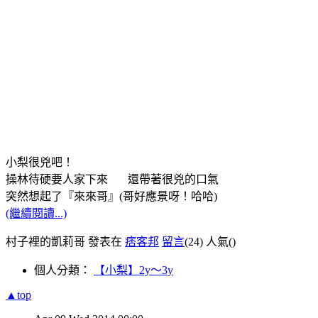
小梨很兇吧！
操林待硬要人家下來 還帶著很兇的口氣
突然想起了『來來哥』(哥好應景呀！哈哈)
(繼續閱讀...)
村子裡的凱莉哥 發表在
痞客邦
留言
(24)
人氣(
)
個人分類：
【小梨】2y～3y
▲top