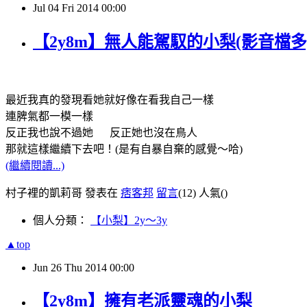
Jul
04
Fri
2014
00:00
【2y8m】無人能駕馭的小梨(影音檔多
最近我真的發現看她就好像在看我自己一樣
連脾氣都一模一樣
反正我也說不過她 反正她也沒在鳥人
那就這樣繼續下去吧！(是有自暴自棄的感覺～哈)
(繼續閱讀...)
村子裡的凱莉哥 發表在
痞客邦
留言
(12)
人氣(
)
個人分類：
【小梨】2y～3y
▲top
Jun
26
Thu
2014
00:00
【2y8m】擁有老派靈魂的小梨