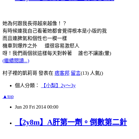
她為何跟我長得越來越像！？
有時候連我自己看著她都會覺得根本是小版的我
而且連脾氣和個性也一模一樣
機車到爆炸之外 還很容易激怒人
呀！我們兩個就這樣每天對幹著 誰也不讓誰(暈)
(繼續閱讀...)
村子裡的凱莉哥 發表在
痞客邦
留言
(13)
人氣(
)
個人分類：
【小梨】2y～3y
▲top
Jun
20
Fri
2014
00:00
【2y8m】A肝第一劑。倒數第二針