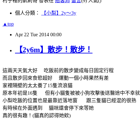
村子裡的凱莉哥 發表在
痞客邦
留言
(9)
人氣(
)
個人分類：
【小梨】2y～3y
▲top
Apr
22
Tue
2014
00:00
【2y6m】散步！散步！
這兩天天氣大好 吃飯前的散步變成每日固定行程
而且散步回來食慾超好 運動一個小時果然有差
家裡隔壁的太太養了15隻流浪貓
原本年初是16隻 但有小貓隻被被小狗攻擊後送醫途中不幸就....
小梨吃飯的位置也是最靠近落地窗 跟三隻貓已經混的很熟
有時候在外面遇到 貓咪還會停下來等她
真的很有趣！(貓真的認得她欸)