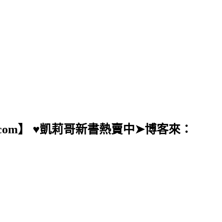
ail.com】 ♥凱莉哥新書熱賣中➤博客來：