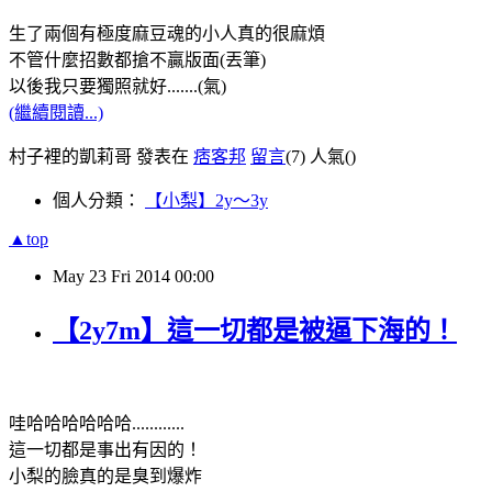
生了兩個有極度麻豆魂的小人真的很麻煩
不管什麼招數都搶不贏版面(丟筆)
以後我只要獨照就好.......(氣)
(繼續閱讀...)
村子裡的凱莉哥 發表在
痞客邦
留言
(7)
人氣(
)
個人分類：
【小梨】2y～3y
▲top
May
23
Fri
2014
00:00
【2y7m】這一切都是被逼下海的！
哇哈哈哈哈哈哈............
這一切都是事出有因的！
小梨的臉真的是臭到爆炸