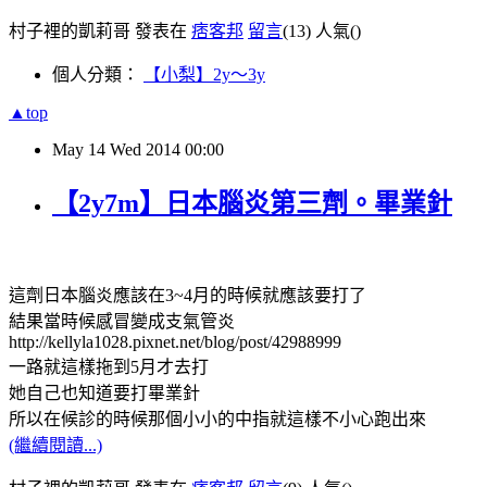
村子裡的凱莉哥 發表在
痞客邦
留言
(13)
人氣(
)
個人分類：
【小梨】2y～3y
▲top
May
14
Wed
2014
00:00
【2y7m】日本腦炎第三劑。畢業針
這劑日本腦炎應該在3~4月的時候就應該要打了
結果當時候感冒變成支氣管炎
http://kellyla1028.pixnet.net/blog/post/42988999
一路就這樣拖到5月才去打
她自己也知道要打畢業針
所以在候診的時候那個小小的中指就這樣不小心跑出來
(繼續閱讀...)