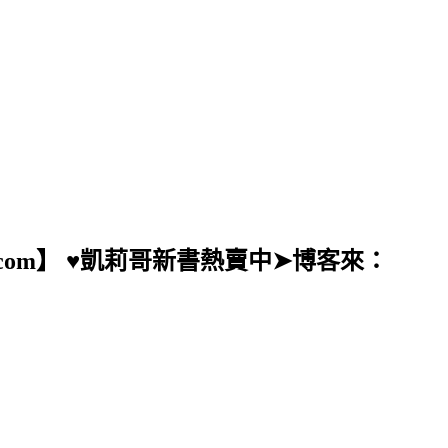
ail.com】 ♥凱莉哥新書熱賣中➤博客來：