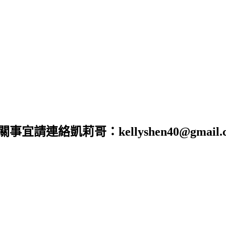
合作相關事宜請連絡凱莉哥：kellyshen40@gm