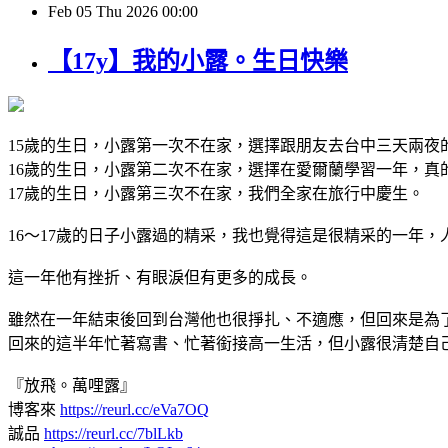
Feb
05
Thu
2026
00:00
【17y】我的小露。生日快樂
15歲的生日，小露第一次不在家，選擇跟朋友去台中三天兩夜
16歲的生日，小露第二次不在家，選擇在愛爾蘭學習一年，真
17歲的生日，小露第三次不在家，我們全家在旅行中慶生。
16～17歲的日子小露過的精采，我也覺得這是很精采的一年
這一年他有挫折、有眼淚但有更多的成長。
雖然在一年結束後回到台灣他也很掙扎、不適應，但回來是為
回來的這半年忙著寫書、忙著銜接高一生活，但小露很清楚自
『放飛。萬哩露』
博客來
https://reurl.cc/eVa7OQ
誠品
https://reurl.cc/7blLkb