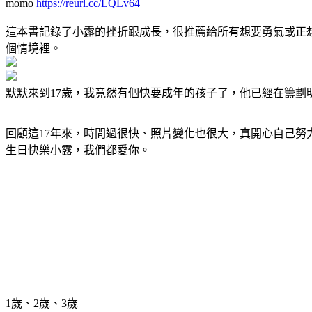
momo
https://reurl.cc/LQLv64
這本書記錄了小露的挫折跟成長，很推薦給所有想要勇氣或正
個情境裡。
默默來到17歲，我竟然有個快要成年的孩子了，他已經在籌劃
回顧這17年來，時間過很快、照片變化也很大，真開心自己努力
生日快樂小露，我們都愛你。
1歲、2歲、3歲