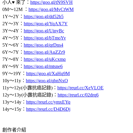
小人♥ 來了：
https://goo.gl/tN9SVH
0M～12M ：
https://goo.gl/MvCtWM
1Y～2Y：
https://goo.gl/dd52b5
2Y～3Y：
https://goo.gl/YqAX7Y
3Y～4Y：
https://goo.gl/UinyBc
4Y～5Y：
https://goo.gl/bTmoYv
5Y～6Y：
https://goo.gl/qrDns4
6Y～7Y：
https://goo.gl/AuZZr9
7Y～8Y：
https://goo.gl/uKcxmq
8Y～9Y：
https://goo.gl/mtsne6
9Y～19Y：
https://goo.gl/XaHq9M
10y～11y：
https://goo.gl/qbnNxQ
11y～12y(小露抗癌記錄)：
https://reurl.cc/XeVLOE
12y～13y(小露抗癌記錄)：
https://reurl.cc/02drq6
13y～14y：
https://reurl.cc/ymxEYq
14y～15y：
https://reurl.cc/D4D6Dj
創作者介紹