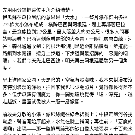
先用兩分鐘把這位主角介紹清楚。
伊瓜蘇在瓜拉尼語的意思是「大水」，一整片瀑布群由多達
275條大小瀑布組成，橫跨巴西與阿根廷，邊上再鄰著巴拉
圭，最寬能拉到2.7公里，最大落差大約82公尺。很多人問要
站哪邊看？巴西這側像看電影的大全景，一眼把層層白練、河
谷、森林通通收到；阿根廷那側則是近距離貼臉看，步道能一
路鑽到水霧裡，還分上步道、下步道與最招牌的「惡魔的咽
喉」。我們今天先走巴西線，明天再去阿根廷體驗另一個角
度。
早上進國家公園，天是陰的，空氣有股潮味。我本來對瀑布沒
有特別浪漫的濾鏡，拍回家我也很少翻照片，覺得都長得差不
多。但伊瓜蘇有個魔力：你一開始遠眺覺得「嗯，漂亮」，越
走越近，畫面就像被人一層一層掀開。
前段是分散的小瀑，像銀絲縫在綠色裙襬上；中段走到河谷拐
彎處，聲音開始厚起來，水氣在臉上鋪開；再往前，「惡魔的
咽喉」出現——那一整排馬蹄形的缺口像大地張嘴，千百條水