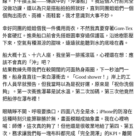
線。下午換主菜——傳說中的「沖瀑船」。我這個人行前完全
沒做功課，還以為只是搭船拍拍照就好，直到同團姐姐們一個
個掏出雨衣、雨褲、雨鞋套，我才意識到大事不妙。
幸好同團的姐姐借我一件備用雨衣，不然我真要穿著Gore-Tex
外套硬扛。進乘船口前會先搭遊園車穿過保護區，沿途樹影壓
下來，空氣有種濕涼的甜味，遠遠就能聽到水的底噪在轟。
船大概十五、十六人座，我坐第一排搖滾區，心裡還在想：應
該不會真的「沖」吧？
結果教練先帶我們在較開闊的河面熱身兩圈，下一秒油門一
推，船身直直往一束白瀑衝去。「Good shower！」岸上的工
作人員早就預告，但我當時以為是祝好運，原來是「祝你洗個
夠」。第一次衝進瀑幕是試水溫，第二次加碼，第三次他竟然
把船停在瀑布裡！
眼睛睜不開、呼吸要換口，四面八方全是水；iPhone的防潑在
這種時刻只能算聊勝於無，畫面模糊成抽象畫。我在心裡吶
喊：師傅，這次真的夠了！但他還是很敬業地給了第四、第五
次，務求讓我們每一塊布料都完成「完全潤澤」的KPI。離開