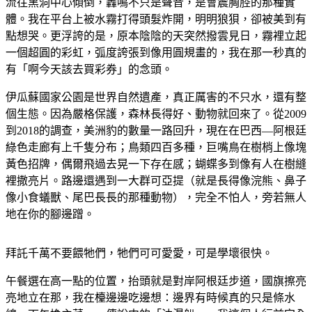
流往黑洞中心傾倒，轟鳴不只是聲音，是會震胸腔的那種實
體。我在平台上被水霧打得頭髮炸開，明明狼狽，卻被美到有
點想哭。更浮誇的是，原本陰陰的天突然撥雲見日，霧裡立起
一個超圓的彩虹，弧度誇張到像用圓規畫的，我在那一秒真的
有「啊今天該去買彩券」的念頭。
伊瓜蘇國家公園是世界自然遺產，真正厲害的不只水，還有整
個生態。因為嚴格保護，森林長得好、動物就回來了。從2009
到2018的調查，美洲豹的數量一路回升，現在在巴西—阿根廷
綠色走廊有上千隻分布；鳥類四百多種，巨嘴鳥在樹梢上像塊
黃色招牌，偶爾飛過去晃一下存在感；蝴蝶多到像有人在樹縫
裡撒亮片。路邊還遇到一大群可亞提（就是長得像浣熊、鼻子
像小食蟻獸、尾巴長長的那種動物），完全不怕人，旁若無人
地在你的腳邊蹭。
拜託千萬不要餵牠們，牠們可可愛愛，可是學壞很快。
午餐選在高一點的位置，抬頭就是對岸阿根廷步道，國旗擦亮
亮地立在那，我在檯邊邊吃邊想：邊界有時候真的只是條水