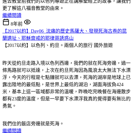
進去教堂前我們的以色列導遊正在講解聖經上的故事，讓我們
更了解這八福音教堂的由來。
繼續閱讀
8年前
【2017以約】Day06_沈痛的歷史馬薩大、發現死海古卷的昆
蘭遺址、耶穌齋戒的耶律哥誘惑山
【2017以約】以色列、約旦。兩個人的旅行
國外旅遊
昨天從約旦走路入境以色列西邊，我們的就在死海旁邊，過一
條馬路就可以抵達，上次在約旦死海因為風浪太大無法下水漂
浮，今天的行程是七點鐘就可以去漂，死海的湖岸是地球上已
露出陸地的最低點，是世界上最低的湖泊，湖面海拔負424
米，基本上這一區域都非常的溫暖，昨晚吃完晚餐在海邊散步
都有23度的溫度，但是一早要下水漂浮我真的覺得要有無比的
勇氣。
我們住的飯店旁邊就是死海。
繼續閱讀