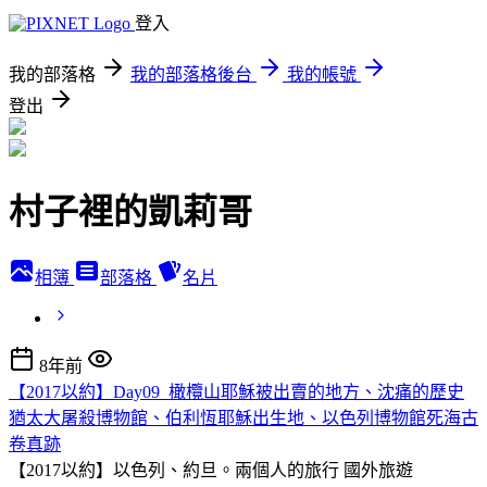
登入
我的部落格
我的部落格後台
我的帳號
登出
村子裡的凱莉哥
相簿
部落格
名片
8年前
【2017以約】Day09_橄欖山耶穌被出賣的地方、沈痛的歷史
猶太大屠殺博物館、伯利恆耶穌出生地、以色列博物館死海古
卷真跡
【2017以約】以色列、約旦。兩個人的旅行
國外旅遊