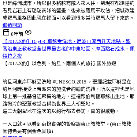
也是綠洲城市，所以很多駱駝商隊人來人往，到現在都還隱約
看見岩石上有駱駝商隊的壁畫。後來被羅馬軍攻佔，把城改建
成羅馬風格因此現在裡面可以看到很多當時羅馬人留下來的。
繼續閱讀
8年前
【2017以約】Day03_耶穌受洗地、尼波山摩西升天地點、聖
喬治東正教教堂全世界最古老的中東地圖、摩西點石成水、佩
特拉之夜
【2017以約】以色列、約旦。兩個人的旅行
國外旅遊
約旦河東岸耶穌受洗地 #UNESCO,2015 ，聖經記載耶穌是在
約旦河畔接受上帝派來的施洗者約翰的洗禮，所以這裡也是地
球上第一批基督徒聚集的地方，這裡跟伯利恆耶穌出生地、耶
路撒冷的聖墓教堂合稱為世界三大朝聖地。
這三大朝聖地在這次的以約行都去參訪，真的很感動。
一入口就可以看到荷槍實彈的警察跟東正教教堂。(東正教教
堂特色是有個金色圓頂)