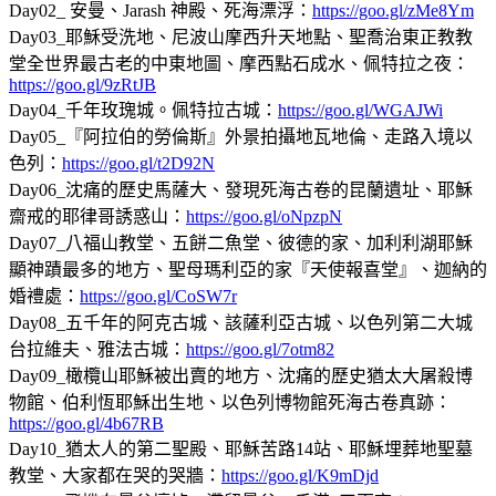
Day02_ 安曼、Jarash 神殿、死海漂浮：
https://goo.gl/zMe8Ym
Day03_耶穌受洗地、尼波山摩西升天地點、聖喬治東正教教
堂全世界最古老的中東地圖、摩西點石成水、佩特拉之夜：
https://goo.gl/9zRtJB
Day04_千年玫瑰城。佩特拉古城：
https://goo.gl/WGAJWi
Day05_『阿拉伯的勞倫斯』外景拍攝地瓦地倫、走路入境以
色列：
https://goo.gl/t2D92N
Day06_沈痛的歷史馬薩大、發現死海古卷的昆蘭遺址、耶穌
齋戒的耶律哥誘惑山：
https://goo.gl/oNpzpN
Day07_八福山教堂、五餅二魚堂、彼德的家、加利利湖耶穌
顯神蹟最多的地方、聖母瑪利亞的家『天使報喜堂』、迦納的
婚禮處：
https://goo.gl/CoSW7r
Day08_五千年的阿克古城、該薩利亞古城、以色列第二大城
台拉維夫、雅法古城：
https://goo.gl/7otm82
Day09_橄欖山耶穌被出賣的地方、沈痛的歷史猶太大屠殺博
物館、伯利恆耶穌出生地、以色列博物館死海古卷真跡：
https://goo.gl/4b67RB
Day10_猶太人的第二聖殿、耶穌苦路14站、耶穌埋葬地聖墓
教堂、大家都在哭的哭牆：
https://goo.gl/K9mDjd