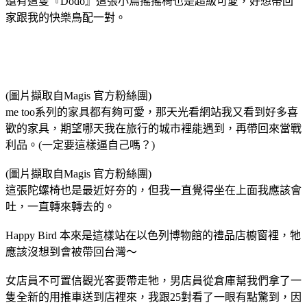
還有這隻『Dodo』這張小鳥搖搖椅也是超級可愛，好想帶回
家跟我的快樂鳥配一對。
(圖片擷取自Magis 官方粉絲團)
me too系列的家具都有夠可愛，那天光看網站我又看到好多喜
歡的家具，期望哪天我在旅行的城市裡能遇到，再帶回來當戰
利品。(一定要這樣逼自己嗎？)
(圖片擷取自Magis 官方粉絲團)
這張陀螺椅也是最近好夯的，但我一直覺得坐在上面我應該會
吐，一直轉來轉去的。
Happy Bird 本來是這樣站在以色列博物館的禮品店櫥窗裡，牠
應該沒想到會被帶回台灣～
女店員不可置信觀光客要帶走牠，男店員從倉庫幫我們拿了一
隻全新的用推車送到店裡來，我跟25對看了一眼有點驚到，因