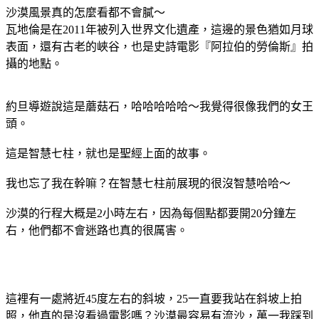
沙漠風景真的怎麼看都不會膩～
瓦地倫是在2011年被列入世界文化遺產，這邊的景色猶如月球
表面，還有古老的峽谷，也是史詩電影『阿拉伯的勞倫斯』拍
攝的地點。
約旦導遊說這是蘑菇石，哈哈哈哈哈～我覺得很像我們的女王
頭。
這是智慧七柱，就也是聖經上面的故事。
我也忘了我在幹嘛？在智慧七柱前展現的很沒智慧哈哈～
沙漠的行程大概是2小時左右，因為每個點都要開20分鐘左
右，他們都不會迷路也真的很厲害。
這裡有一處將近45度左右的斜坡，25一直要我站在斜坡上拍
照，他真的是沒看過電影嗎？沙漠最容易有流沙，萬一我踩到