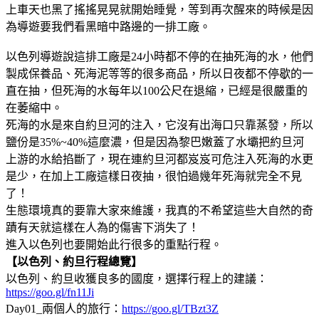
上車天也黑了搖搖晃晃就開始睡覺，等到再次醒來的時候是因
為導遊要我們看黑暗中路邊的一排工廠。
以色列導遊說這排工廠是24小時都不停的在抽死海的水，他們
製成保養品、死海泥等等的很多商品，所以日夜都不停歇的一
直在抽，但死海的水每年以100公尺在退縮，已經是很嚴重的
在萎縮中。
死海的水是來自約旦河的注入，它沒有出海口只靠蒸發，所以
鹽份是35%~40%這麼濃，但是因為黎巴嫩蓋了水壩把約旦河
上游的水給掐斷了，現在連約旦河都岌岌可危注入死海的水更
是少，在加上工廠這樣日夜抽，很怕過幾年死海就完全不見
了！
生態環境真的要靠大家來維護，我真的不希望這些大自然的奇
蹟有天就這樣在人為的傷害下消失了！
進入以色列也要開始此行很多的重點行程。
【以色列、約旦行程總覽】
以色列、約旦收獲良多的國度，選擇行程上的建議：
https://goo.gl/fn11Ji
Day01_兩個人的旅行：
https://goo.gl/TBzt3Z