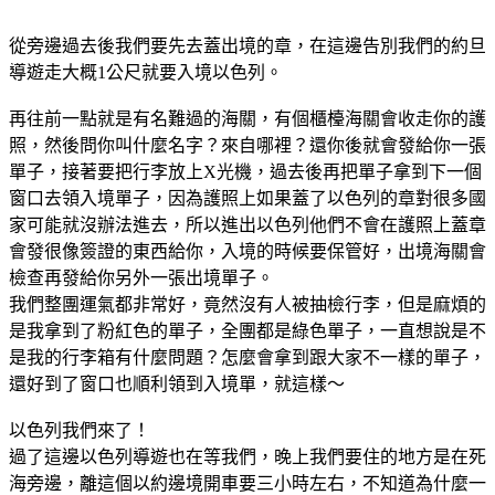
從旁邊過去後我們要先去蓋出境的章，在這邊告別我們的約旦
導遊走大概1公尺就要入境以色列。
再往前一點就是有名難過的海關，有個櫃檯海關會收走你的護
照，然後問你叫什麼名字？來自哪裡？還你後就會發給你一張
單子，接著要把行李放上X光機，過去後再把單子拿到下一個
窗口去領入境單子，因為護照上如果蓋了以色列的章對很多國
家可能就沒辦法進去，所以進出以色列他們不會在護照上蓋章
會發很像簽證的東西給你，入境的時候要保管好，出境海關會
檢查再發給你另外一張出境單子。
我們整團運氣都非常好，竟然沒有人被抽檢行李，但是麻煩的
是我拿到了粉紅色的單子，全團都是綠色單子，一直想說是不
是我的行李箱有什麼問題？怎麼會拿到跟大家不一樣的單子，
還好到了窗口也順利領到入境單，就這樣～
以色列我們來了！
過了這邊以色列導遊也在等我們，晚上我們要住的地方是在死
海旁邊，離這個以約邊境開車要三小時左右，不知道為什麼一