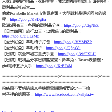
人家出國都帶精品、衣服等等，我怎麼都專挑戰自己的極限，
戰利品越扛越大.....
倫敦Portebello Market市集買鹿頭。大型戰利品運送回台的過
程：
https://goo.gl/KSDgEa
歐洲5國46天，各國的戰利品分享：
https://goo.gl/c2gNkZ
【日本四國】旅行22天、12個城市的戰利品：
https://goo.gl/DULsMz
【愛沙尼亞】羊毛椅子打包：
https://goo.gl/VYM9ZP
【愛沙尼亞】羊毛椅子：
https://goo.gl/Q5psYu
【巴黎】跳蚤市場古董洗手臺：
https://goo.gl/WfCXLH
【巴黎】戰利品分享巴黎熊寶寶、羚羊角、Tassen表情碗、
ghd電棒五折入手：
https://goo.gl/XrBF4M
＝＝＝＝✂＝＝＝＝＝＝＝＝＝✂＝＝＝＝＝＝＝＝＝✂＝＝
＝＝＝＝＝＝＝＝＝＝＝＝✂＝＝＝＝＝＝＝
粉絲團不要錯過訊息手機跟電腦版都要設定一下唷！
村子裡的凱莉哥：
https://www.facebook.com/kellyla.tw