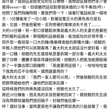
是什麼？我說這是給女兒的生日禮物，我想說這樣他們多少會
覺得sweet一些，但很顯然這招對那個未婚的少年不奏效(哼)，
他問了我們飛機時間，要我們等一下，接著打電話給某一個地
方，5分鐘後來了一位小姐，對著這隻巨大的黃色鳥也是右
敲、左敲，然後抱著牠，走到旁邊的電梯消失不見了.........
大約10分鐘，有一對口音聽起來像是義大利人的夫妻也抱著他
們的戰利品過來，那個戰利品被紙箱、氣泡紙包的非常牢靠，
但外型一看就是一口大的鐘(像廟裡會敲的那種大鐘)，檢驗的
年輕人問他們可以拆開看嗎？義大利太太說這沒什麼好看，就
是一口鐘，檢驗的先生還是執意要拆開一部分看，義大利太太
翻了白眼、攤攤手還是得讓他拆開，檢驗的人把氣泡紙跟紙箱
拆了一半露出那口銅鐘問：『是誰要用這個？』，哇哈哈哈當
下我真的忍不住噴笑，還問誰要用的？
義大利太太說：『我們一家人都可以用』，然後檢驗的先生就
把膠帶遞給他們，讓他們封起來託運。
這時候我們的快樂鳥還沒回來，檢驗也太久了......
將近20分鐘後，抱走鳥的女孩抱著牠回來了，跟檢驗的先生說
沒有問題就讓我們放回箱子，封箱然後託運～
呼！還好沒事，當時要是他不讓我們帶就真的只能拋棄了，我