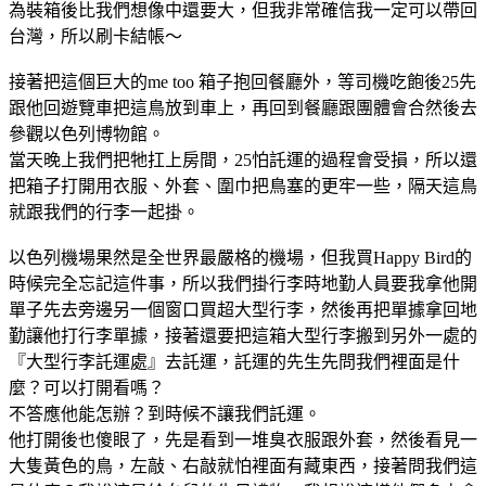
為裝箱後比我們想像中還要大，但我非常確信我一定可以帶回
台灣，所以刷卡結帳～
接著把這個巨大的me too 箱子抱回餐廳外，等司機吃飽後25先
跟他回遊覽車把這鳥放到車上，再回到餐廳跟團體會合然後去
參觀以色列博物館。
當天晚上我們把牠扛上房間，25怕託運的過程會受損，所以還
把箱子打開用衣服、外套、圍巾把鳥塞的更牢一些，隔天這鳥
就跟我們的行李一起掛。
以色列機場果然是全世界最嚴格的機場，但我買Happy Bird的
時候完全忘記這件事，所以我們掛行李時地勤人員要我拿他開
單子先去旁邊另一個窗口買超大型行李，然後再把單據拿回地
勤讓他打行李單據，接著還要把這箱大型行李搬到另外一處的
『大型行李託運處』去託運，託運的先生先問我們裡面是什
麼？可以打開看嗎？
不答應他能怎辦？到時候不讓我們託運。
他打開後也傻眼了，先是看到一堆臭衣服跟外套，然後看見一
大隻黃色的鳥，左敲、右敲就怕裡面有藏東西，接著問我們這