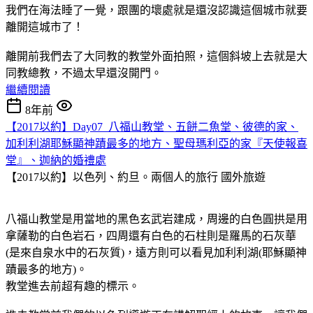
我們在海法睡了一覺，跟團的壞處就是還沒認識這個城市就要
離開這城市了！
離開前我們去了大同教的教堂外面拍照，這個斜坡上去就是大
同教總教，不過太早還沒開門。
繼續閱讀
8年前
【2017以約】Day07_八福山教堂、五餅二魚堂、彼德的家、
加利利湖耶穌顯神蹟最多的地方、聖母瑪利亞的家『天使報喜
堂』、迦納的婚禮處
【2017以約】以色列、約旦。兩個人的旅行
國外旅遊
八福山教堂是用當地的黑色玄武岩建成，周邊的白色圓拱是用
拿薩勒的白色岩石，四周還有白色的石柱則是羅馬的石灰華
(是來自泉水中的石灰質)，遠方則可以看見加利利湖(耶穌顯神
蹟最多的地方)。
教堂進去前超有趣的標示。