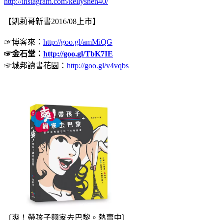
http://instagram.com/kellyshen40/
【凱莉哥新書2016/08上市】
☞博客來：
http://goo.gl/amMiQG
☞金石堂：
http://goo.gl/TbK7IE
☞城邦讀書花園：
http://goo.gl/v4vqbs
〔爽！帶孩子翹家去巴黎。熱賣中〕