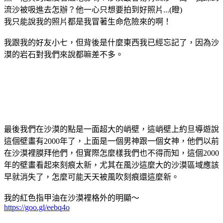
流沙被吸進去怎辦？他一心只想要拍到好照片...(瞪)
我只能說我的照片都是我冒著生命危險來的啊！
我跟我的好友小七，但背後是什麼東西我已經忘記了，因為沙
漠的岩石對我們來說都嘛差不多。
最後我們在沙漠的點是一面超大的峭壁，這峭壁上約旦導遊說
這個壁畫有2000年了，上面是一個男神跟一個女神，他們以前
在沙漠裡膜拜他們，但實際怎麼樣我們也不得而知，這個2000
年的壁畫看起來刻痕太新，尤其在風沙這麼大的沙漠區域應該
早就消失了，怎麼可能天天被風吹刻痕還這麼新。
我的紅色指甲油在沙漠裡格外的明顯～
https://goo.gl/eebq4o