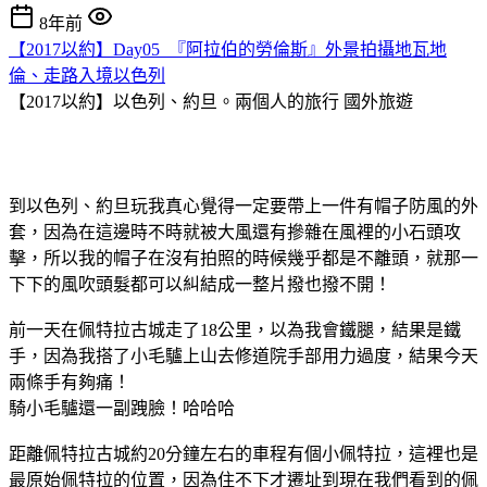
8年前
【2017以約】Day05_『阿拉伯的勞倫斯』外景拍攝地瓦地
倫、走路入境以色列
【2017以約】以色列、約旦。兩個人的旅行
國外旅遊
到以色列、約旦玩我真心覺得一定要帶上一件有帽子防風的外
套，因為在這邊時不時就被大風還有摻雜在風裡的小石頭攻
擊，所以我的帽子在沒有拍照的時候幾乎都是不離頭，就那一
下下的風吹頭髮都可以糾結成一整片撥也撥不開！
前一天在佩特拉古城走了18公里，以為我會鐵腿，結果是鐵
手，因為我搭了小毛驢上山去修道院手部用力過度，結果今天
兩條手有夠痛！
騎小毛驢還一副跩臉！哈哈哈
距離佩特拉古城約20分鐘左右的車程有個小佩特拉，這裡也是
最原始佩特拉的位置，因為住不下才遷址到現在我們看到的佩