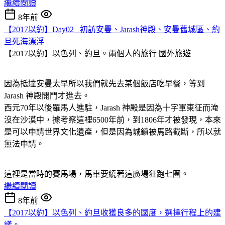
繼續閱讀
8年前
【2017以約】Day02_ 初訪安曼、Jarash神殿、安曼舊城區、約
旦死海漂浮
【2017以約】以色列、約旦。兩個人的旅行
國外旅遊
因為抵達安曼太早所以我們就先去某個飯店吃早餐，等到
Jarash 神殿開門才進去。
西元70年以後羅馬人進駐，Jarash 神殿是因為十字軍東征而淹
沒在沙漠中，據考察這裡6500年前，到1806年才被發現，本來
是可以申請世界文化遺產，但是因為城鎮被馬路截斷，所以就
無法申請。
這裡是當時的賽馬場，馬車要繞著這廣場狂跑七圈。
繼續閱讀
8年前
【2017以約】以色列、約旦收獲良多的國度，選擇行程上的建
議。