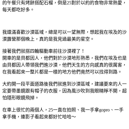
的午餐只有烤餅搭配石榴，倒是25對於以約的食物非常熱愛，
每天都吃好多。
我還滿喜歡沙漠區域，總是可以一望無際，想起我在埃及的沙
漠露營那個晚上，真的是我見過最美的星空。
接著我們就搭四輪驅動車前往沙漠裡了！
開車的是貝都因人，他們對於沙漠地形熟悉，我們在埃及也是
由貝都因人帶領我們進沙漠，他們天生的方向感真的很厲害，
在我看起來一整片都是一樣的地方他們竟然可以找得到路。
大約開一段平面道路後我們就進到沙漠區域，建議要來的人一
定要帶墨鏡跟有帽子的衣服，因為風沙吹到我眼睛睜不開，超
怕隱形眼鏡飛掉。
在車上很忙的兩個人，25一直在拍照、我一手拿gopro、一手
拿手機，連影子看起來都好忙哈哈～