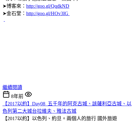
➤博客來：
http://goo.gl/QqdkND
➤金石堂：
http://goo.gl/HOv3IG
繼續閱讀
8年前
【2017以約】Day08_五千年的阿克古城、該薩利亞古城、以
色列第二大城台拉維夫、雅法古城
【2017以約】以色列、約旦。兩個人的旅行
國外旅遊