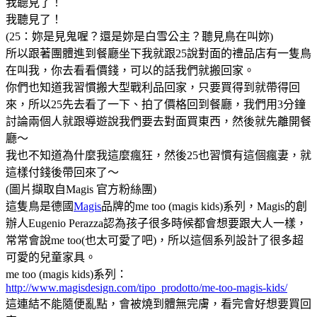
我聽見了！
我聽見了！
(25：妳是見鬼喔？還是妳是白雪公主？聽見鳥在叫妳)
所以跟著團體進到餐廳坐下我就跟25說對面的禮品店有一隻鳥
在叫我，你去看看價錢，可以的話我們就搬回家。
你們也知道我習慣搬大型戰利品回家，只要買得到就帶得回
來，所以25先去看了一下、拍了價格回到餐廳，我們用3分鐘
討論兩個人就跟導遊說我們要去對面買東西，然後就先離開餐
廳～
我也不知道為什麼我這麼瘋狂，然後25也習慣有這個瘋妻，就
這樣付錢後帶回來了～
(圖片擷取自Magis 官方粉絲團)
這隻鳥是德國
Magis
品牌的me too (magis kids)系列，Magis的創
辦人Eugenio Perazza認為孩子很多時候都會想要跟大人一樣，
常常會說me too(也太可愛了吧)，所以這個系列設計了很多超
可愛的兒童家具。
me too (magis kids)系列：
http://www.magisdesign.com/tipo_prodotto/me-too-magis-kids/
這連結不能隨便亂點，會被燒到體無完膚，看完會好想要買回