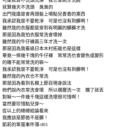
可是就算不洗頭洗澡 我也會刷牙洗臉
就算幾天不洗頭 臭臭的
出門我還是會再頭髮上噴點兒香香的東西
我承認我是不愛乾淨 可是也沒有到髒啊！
雖然我的衣服都是穿到有明顯的髒髒才洗
那是因為我怕衣服常洗會壞掉
雖然我的牛仔褲兩三年才洗一次
那是因為我看過日本木村拓栽也是這樣
畢竟一條幾千塊的牛仔褲 常常洗也會變色或變形
的確不能常常洗的嘛～
我承認我是不愛乾淨 可是也沒有到髒啊！
雖然我的內衣也不常洗
那是因為看到名模上節目現身說法
她們說內衣常洗會壞 所以偶爾洗一次 爛了就丟
對嘛～一件幾千塊這樣洗壞很可惜啊！
當然要珍惜點兒穿～
從以上的總總結論看來
我應該是節儉不是髒！
凱莉的笨蛋事件簿-003