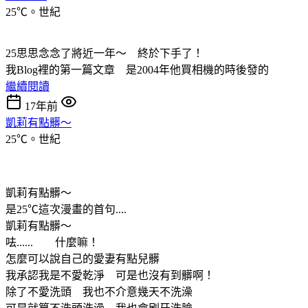
25℃。世紀
25思思念念了將近一年～ 終於下手了！
我Blog裡的第一篇文章 是2004年他買相機的時後發的
繼續閱讀
17年前
凱莉有點髒～
25℃。世紀
凱莉有點髒～
是25℃這次漫畫的首句....
凱莉有點髒～
呿...... 什麼嘛！
怎麼可以說自己的愛妻有點兒髒
我承認我是不愛乾淨 可是也沒有到髒啊！
除了不愛洗頭 我也不介意幾天不洗澡