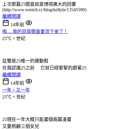
上次那篇25簡直就是博得廣大的回響
(http://www.wretch.cc/blog/kellyla/13545590)
繼續閱讀
14年前
嗚.....我的目屎簡直要流下來了！
25℃。世紀
這雙是25唯一的運動鞋
在我認識25之前 它就已經緊緊的跟著25
繼續閱讀
14年前
一年。又一年
25℃。世紀
25現在一年大概只能畫個兩篇漫畫
又要照顧三個女兒