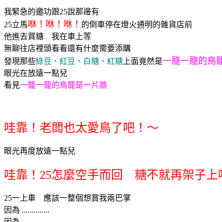
我緊急的邀功跟25說那邊有
咻！咻！咻！
25立馬
的倒車停在燈火通明的雜貨店前
他進去買糖 我在車上等
無聊往店裡頭看看還有什麼需要添購
一籠一籠的鳥
發現那些
綠豆、紅豆、白糖、紅糖
上面竟然是
眼光在放遠一點兒
看見
一籠一籠的鳥籠是一片牆
哇靠！老闆也太愛鳥了吧！～
眼光再度放遠一點兒
哇靠！25怎麼空手而回 糖不就再架子上
25一上車 應該一整個想賞我兩巴掌
因為 ..............
因為.......................