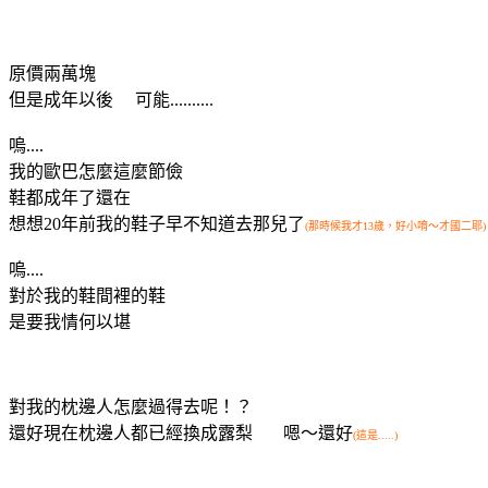
原價兩萬塊
但是成年以後 可能..........
嗚....
我的歐巴怎麼這麼節儉
鞋都成年了還在
想想20年前我的鞋子早不知道去那兒了
(那時候我才13歲，好小唷～才國二耶)
嗚....
對於我的鞋間裡的鞋
是要我情何以堪
對我的枕邊人怎麼過得去呢！？
還好現在枕邊人都已經換成露梨 嗯～還好
(這是.....)