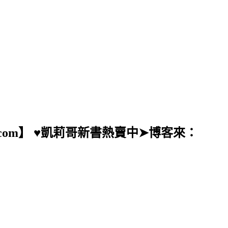
ail.com】 ♥凱莉哥新書熱賣中➤博客來：