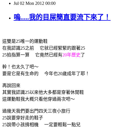
Jul
02
Mon
2012
00:00
嗚.....我的目屎簡直要流下來了！
這雙是25唯一的運動鞋
在我認識25之前 它就已經緊緊的跟著25
25掐指算一算 它竟然已經有
20年歷史
了
幹！也太久了吧～
要是它是有生命的 今年也20歲成年了耶！
再說回來
其實我認識25以來他大多都是穿著休閒鞋
這運動鞋我大概只看他穿過兩次吧～
過幾天我們要出門四天三夜小旅行
25說要穿好走的鞋子
25說帶小孩揹相機 一定要輕鬆一點兒