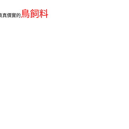
鳥飼料
貨真價實的