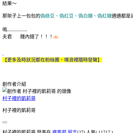
結果～
那架子上一包包的
偽綠豆、偽紅豆、偽白糖、偽紅糖
通通都是
嗚.................
夫君 賤內錯了！！！
(跪)
【更多及時狀況都在粉絲團、噗浪裡隨時發聲】
創作者介紹
村子裡的凱莉哥
村子裡的凱莉哥
村子裡的凱莉哥 發表在
痞客邦
留言
(27)
人氣(
11717
)