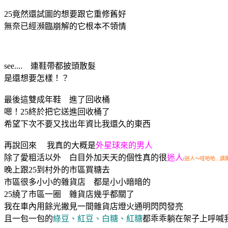
25竟然還試圖的想要跟它重修舊好
無奈已經瀕臨崩解的它根本不領情
see.... 連鞋帶都披頭散髮
是還想要怎樣！？
最後這雙成年鞋 進了回收桶
嗯！25終於把它送進回收桶了
希望下次不要又找出年資比我還久的東西
再說回來 我真的大概是
外星球來的男人
除了愛粗活以外 白目外加天天的個性真的很
迷人
(迷人～哇哈哈...
晚上跟25到村外的市區買糖去
市區很多小小的雜貨店 都是小小暗暗的
25繞了市區一圈 雜貨店幾乎都關了
我在車內用餘光撇見一間雜貨店燈火通明閃閃發亮
且一包一包的
綠豆、紅豆、白糖、紅糖
都乖乖躺在架子上呼喊