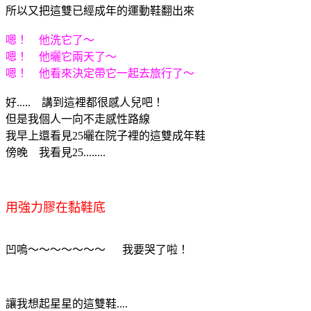
所以又把這雙已經成年的運動鞋翻出來
嗯！ 他洗它了～
嗯！ 他曬它兩天了～
嗯！ 他看來決定帶它一起去旅行了～
好..... 講到這裡都很感人兒吧！
但是我個人一向不走感性路線
我早上還看見25曬在院子裡的這雙成年鞋
傍晚 我看見25........
用強力膠在黏鞋底
凹嗚～～～～～～～ 我要哭了啦！
讓我想起星星的這雙鞋....