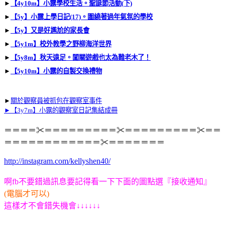
►
【
4y10m】小露學校生活。聖誕節活動(下)
►
【5y】小露上學日記(17)。圍繞著過年氣氛的學校
►
【5y】又是好尷尬的家長會
►
【5y1m】校外教學之野柳海洋世界
►
【5y8m】秋天遠足。闖關遊戲也太為難老木了！
►
【5y10m】小露的自製交換禮物
►
關於觀察員被抓包在觀察室事件
►
【3y7m】小露的觀察室日記集結成冊
＝＝＝＝✂＝＝＝＝＝＝＝＝＝✂＝＝＝＝＝＝＝＝＝✂＝＝
＝＝＝＝＝＝＝＝＝＝＝＝✂＝＝＝＝＝＝＝
http://instagram.com/kellyshen40/
啊fb不要錯過訊息要記得看一下下面的圖點選
『接收通知』
(電腦才可以)
這樣才不會錯失機會
↓
↓
↓
↓
↓
↓