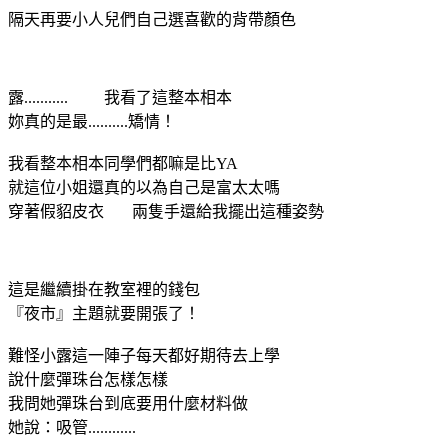
隔天再要小人兒們自己選喜歡的背帶顏色
露........... 我看了這整本相本
妳真的是最..........矯情！
我看整本相本同學們都嘛是比YA
就這位小姐還真的以為自己是富太太嗎
穿著假貂皮衣 兩隻手還給我擺出這種姿勢
這是繼續掛在教室裡的錢包
『夜市』主題就要開張了！
難怪小露這一陣子每天都好期待去上學
說什麼彈珠台怎樣怎樣
我問她彈珠台到底要用什麼材料做
她說：吸管............