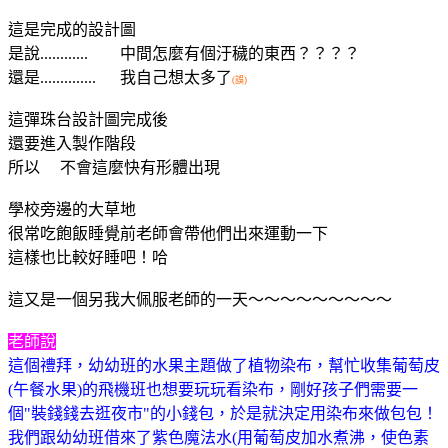
這是完成的設計圖
是說............ 中間怎麼有個汙穢的東西？？？？
還是.............. 我自己想太多了
(誤)
這彈珠台設計圖完成後
還要進入製作階段
所以 不會這麼快有形體出現
學校旁邊的大草地
很常吃飽飯睡覺前老師會帶他們出來運動一下
這樣也比較好睡吧！哈
這又是一個另我大佩服老師的一天～～～～～～～～～
老師說
這個禮拜，幼幼班的水果主題做了植物染布，幫忙收集葡萄皮
(午餐水果)的飛機班也想要玩玩看染布，剛好孩子們需要一
個"裝錢錢去逛夜市"的小錢包，於是就決定用染布來做包包！
我們跟幼幼班借來了紫色魔法水(用葡萄皮加水煮沸，使色素