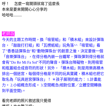
呼！ 怎麼一寫開頭就寫了這麼長
本來是要來開開心心分享的
哈哈哈.........
老師說
今天的主題工作時間，換「吸管組」和「積木組」來設計彈珠
台，「敲敲打打組」和「瓦楞紙組」玩角落^^「吸管組」看
了"香香話彈珠台"和"動物彈珠台"的創意之後，決定要做一個
「音樂彈珠台」，在得分格內嵌一台鐵琴，彈珠彈到得分格就
會有"Do Re Mi Fa Sol"不同的聲音。彈珠台障礙物，則用吸管
和瓶蓋組合成音符的形狀！另外，「積木組」則是用樂高積木
排出一個迷宮，每個得分格是不同的玩具寶藏，積木組也把它
取名為「玩具迷宮彈珠台」！ ＊孩子展現的能力： 1.計畫能
力。 2.小組概念形成。 3.空間概念(相對位置／立體空間轉換
到平面空間)。
看完老師的照片敘述我只覺得