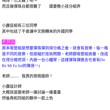
嗎呀！也太難了吧～
而且做彈珠台都很難了 還要教小孩分組弄
小露這組有三位同學
其中包括了不會講中文剛轉來的外國同學
老師說
原本吸管組是想要彈珠彈到得分格之後，就會有音樂，每一格
是不同的音樂，但是礙於技術問題，老師跟吸管組商量，改成
在得分格挖洞，內嵌一台小鐵琴，這樣彈珠彈進去也會有Do
Re Mi Fa Sol的聲音^^)
老師......... 我真的很佩服妳！
小露設計師
大概就是跟老師一邊討論一邊畫畫
然後再和同組的夥伴一起上色