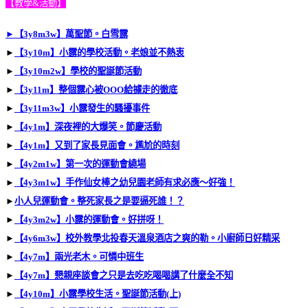
【教學&活動】
►
【3y8m3w】萬聖節。白雪露
►
【3y10m】小露的學校活動。老娘並不熱衷
►
【3y10m2w】學校的聖誕節活動
►
【3y11m】整個露心被OOO給擄走的徹底
►
【3y11m3w】小露發生的騷擾事件
►
【4y1m】深夜裡的大爆笑。節慶活動
►
【4y1m】又到了家長見面會。尷尬的時刻
►
【4y2m1w】第一次的運動會繞場
►
【4y3m1w】手作仙女棒之幼兒園老師有求必應～好強！
►
小人兒運動會。整死家長之是要逼死誰！？
►
【4y3m2w】小露的運動會。好拼呀！
►
【4y6m3w】校外教學北投春天溫泉酒店之爽的勒。小廚師日好精采
►
【4y7m】兩光老木。可憐中班生
►
【4y7m】懇親座談會之只是去吃吃喝喝講了什麼全不知
►
【4y10m】小露學校生活。聖誕節活動(上)