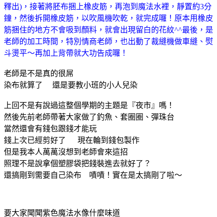
釋出)，接著將胚布捆上橡皮筋，再泡到魔法水裡，靜置約3分
鐘，然後拆開橡皮筋，以吹風機吹乾，就完成囉！原本用橡皮
筋捆住的地方不會吸到顏料，就會出現留白的花紋^^最後，是
老師的加工時間，特別情商老師，也出動了裁縫機做車縫、熨
斗燙平～再加上背帶就大功告成囉！
老師是不是真的很屌
染布就算了 還是要教小班的小人兒染
上回不是有說過這整個學期的主題是『夜市』嗎！
然後先前老師帶著大家做了釣魚、套圈圈、彈珠台
當然還會有錢包跟錢才能玩
錢上次已經剪好了 現在輪到錢包製作
但是我本人萬萬沒想到老師會來這招
照理不是說拿個塑膠袋把錢裝進去就好了？
還搞剛到需要自己染布 嘖嘖！實在是太搞剛了啦～
要大家聞聞紫色魔法水像什麼味道