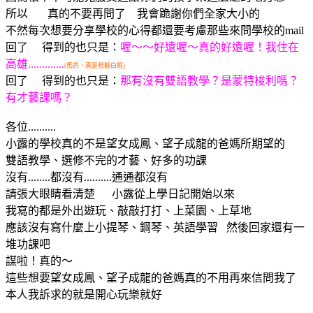
所以 真的不要再問了 我會跪謝你們全家大小的
不然每次想要分享學校的心得都還要考慮那些來問學校的mail
回了 得到的也只是：
喔～～好遠喔～真的好遠喔！我住在
高雄.............
(馬的，真是想翻白眼)
回了 得到的也只是：
那有沒有雙語教學？是蒙特梭利嗎？
有才藝課嗎？
各位..........
小露的學校真的不是望女成鳳、望子成龍的爸媽所期望的
雙語教學、選修不完的才藝、好多的功課
沒有........都沒有..........通通都沒有
請張大眼睛看清楚 小露從上學日記開始以來
我寫的都是外出遊玩、敲敲打打、上菜園、上草地
應該沒有寫什麼上小提琴、鋼琴、英語學習 然後回家還有一
堆功課吧
謀啦！真的～
這些想要望女成鳳、望子成龍的爸媽真的不用再來信問我了
本人我訴求的就是開心玩樂就好