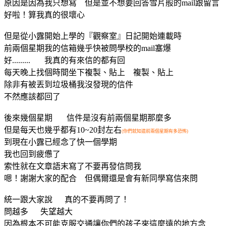
原因是因為我只想寫 但是並不想要回答雪片般的mail跟留言
好啦！算我真的很壞心
但是從小露開始上學的『觀察室』日記開始連載時
前兩個星期我的信箱幾乎快被問學校的mail塞爆
好......... 我真的有來信的都有回
每天晚上找個時間坐下複製、貼上 複製、貼上
除非有被丟到垃圾桶我沒發現的信件
不然應該都回了
後來幾個星期 信件是沒有前兩個星期那麼多
但是每天也幾乎都有10~20封左右
(你們就知道前兩個星期有多恐怖)
到現在小露已經念了快一個學期
我也回到疲憊了
索性就在文章語末寫了不要再發信問我
嗯！謝謝大家的配合 但偶爾還是會有新同學寫信來問
統一跟大家說 真的不要再問了！
問越多 失望越大
因為根本不可能克服交通讓你們的孩子來這麼遠的地方念