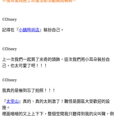
※兔耳蛋為迪士尼復活節活動期間裝飾。
©Disney
記得在『
小鎮時尚店
』裝扮自己。
©Disney
上一次我們一起買了米奇的頭飾，這次我們用小耳朵裝扮自
己，也太可愛了吧！！！
©Disney
我真的是嚇到忘了拍照！！！
『
太空山
』真的、真的太刺激了！難怪是園區大受歡迎的設
施。
裡面暗暗的又上上下下，整個空間我只聽得到我的尖叫聲，倒