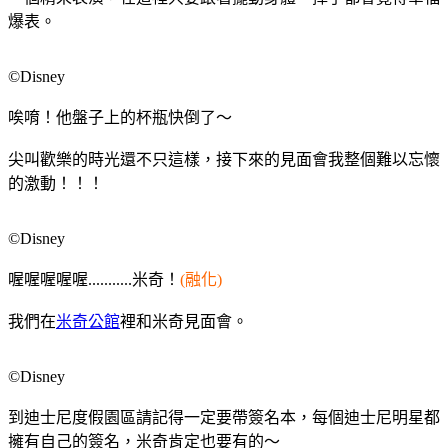
爆表。
©Disney
唉唷！他盤子上的杯瓶快倒了～
尖叫歡樂的時光還不只這樣，接下來的見面會我整個難以忘懷
的激動！！！
©Disney
喔喔喔喔喔...........米奇！
(融化)
我們在
米奇公館
裡和米奇見面會。
©Disney
到迪士尼度假園區請記得一定要帶簽名本，每個迪士尼明星都
擁有自己的簽名，米奇肯定也要有的～