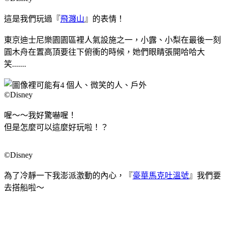
這是我們玩過『
飛濺山
』的表情！
東京迪士尼樂園園區裡人氣設施之一，小露、小梨在最後一刻
圓木舟在置高頂要往下俯衝的時候，她們眼睛張開哈哈大
笑.......
©Disney
喔～～我好驚嚇喔！
但是怎麼可以這麼好玩啦！？
©Disney
為了冷靜一下我澎派激動的內心，『
豪華馬克吐溫號
』我們要
去搭船啦～