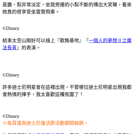
是露、梨非常淡定，坐我旁邊的小梨不斷的傳出大笑聲，看來
她真的很享受坐雲霄飛車。
©Disney
結束太空山剛好可以接上『歌舞基地』『
一個人的夢想Ⅱ之魔
法長青
』的表演。
©Disney
許多迪士尼明星會在這裡出現，不管哪位迪士尼明星出現我都
會熱情的揮手，我太喜歡這種氛圍了！
©Disney
※兔耳蛋為迪士尼復活節活動期間裝飾。