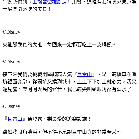
午餐我們到『
土撥鼠營地廚房
』用餐，這裡有我每次來東京迪
士尼樂園必吃的美食！
©Disney
火雞腿我真的大推，每回來一定都要吃上一支解饞。
©Disney
接下來我們要挑戰園區超高人氣『
巨雷山
』，是一輛礦車在礦
坑裡面奔馳，從礦坑又繞到城市，上上下下加上離心力，我又
聽見露、梨呵呵大笑的聲音，我已經尖叫到眼角都有淚水了！
©Disney
『
巨雷山
』榮登露、梨最愛的遊樂設施！
雖然我眼角噴淚，但不得不承認巨雷山真的非常精采～