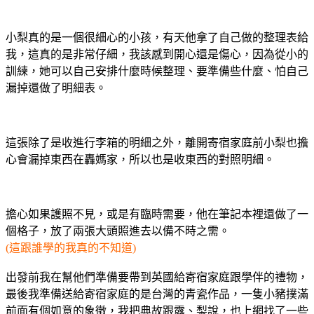
小梨真的是一個很細心的小孩，有天他拿了自己做的整理表給
我，這真的是非常仔細，我該感到開心還是傷心，因為從小的
訓練，她可以自己安排什麼時候整理、要準備些什麼、怕自己
漏掉還做了明細表。
這張除了是收進行李箱的明細之外，離開寄宿家庭前小梨也擔
心會漏掉東西在轟媽家，所以也是收東西的對照明細。
擔心如果護照不見，或是有臨時需要，他在筆記本裡還做了一
個格子，放了兩張大頭照進去以備不時之需。
(這跟誰學的我真的不知道)
出發前我在幫他們準備要帶到英國給寄宿家庭跟學伴的禮物，
最後我準備送給寄宿家庭的是台灣的青瓷作品，一隻小豬撲滿
前面有個如意的象徵，我把典故跟露、梨說，也上網找了一些