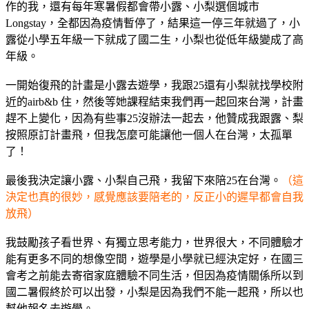
作的我，還有每年寒暑假都會帶小露、小梨選個城市
Longstay，全都因為疫情暫停了，結果這一停三年就過了，小
露從小學五年級一下就成了國二生，小梨也從低年級變成了高
年級。
一開始復飛的計畫是小露去遊學，我跟25還有小梨就找學校附
近的airb&b 住，然後等她課程結束我們再一起回來台灣，計畫
趕不上變化，因為有些事25沒辦法一起去，他贊成我跟露、梨
按照原訂計畫飛，但我怎麼可能讓他一個人在台灣，太孤單
了！
最後我決定讓小露、小梨自己飛，我留下來陪25在台灣。
（這
決定也真的很妙，感覺應該要陪老的，反正小的遲早都會自我
放飛）
我鼓勵孩子看世界、有獨立思考能力，世界很大，不同體驗才
能有更多不同的想像空間，遊學是小學就已經決定好，在國三
會考之前能去寄宿家庭體驗不同生活，但因為疫情關係所以到
國二暑假終於可以出發，小梨是因為我們不能一起飛，所以也
幫他報名去遊學。