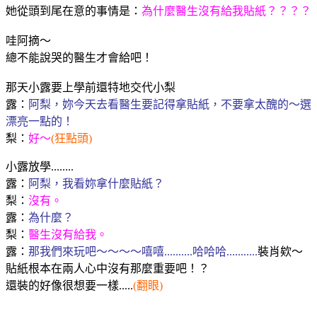
她從頭到尾在意的事情是：
為什麼醫生沒有給我貼紙？？？？
哇阿摘～
總不能說哭的醫生才會給吧！
那天小露要上學前還特地交代小梨
露：
阿梨，妳今天去看醫生要記得拿貼紙，不要拿太醜的～選
漂亮一點的！
梨：
好～
(狂點頭)
小露放學........
露：
阿梨，我看妳拿什麼貼紙？
梨：
沒有。
露：
為什麼？
梨：
醫生沒有給我。
露：
那我們來玩吧～～～～嘻嘻..........哈哈哈...........
裝肖欸～
貼紙根本在兩人心中沒有那麼重要吧！？
還裝的好像很想要一樣.....
(翻眼)