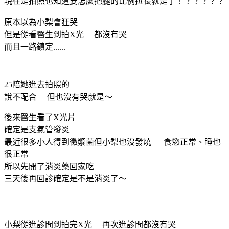
現在是拍照也知道要怎麼把腿的比例拉長就是了！？？？？？
原本以為小梨會狂哭
但是從看醫生到拍X光 都沒有哭
而且一路鎮定......
25陪她進去拍照的
說不配合 但也沒有哭就是～
後來醫生看了X光片
確定是支氣管發炎
最近很多小人得到黴漿菌但小梨也沒發燒 食慾正常、睡也
很正常
所以先開了消炎藥回家吃
三天後再回診確定是不是消炎了～
小梨從進診間到拍完X光 再次進診間都沒有哭