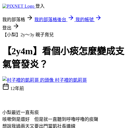
登入
我的部落格
我的部落格後台
我的帳號
登出
【小梨】2y～3y
親子育兒
【2y4m】看個小痰怎麼變成支
氣管發炎？
村子裡的凱莉哥
12年前
小梨最近一直有痰
咳嗽倒是還好 但是就一直聽到呼嚕呼嚕的痰聲
想說我過兩天又要出門當凱社長連線