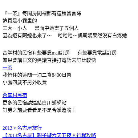
『一茶』每間房間裡都有這種留言簿
這頁是小露畫的
三大一小人 畫面中她畫了五個人
因為還有阿嬤也來了～ 哈哈哈～凱莉媽果然沒有白疼她
合掌村的民宿有些要靠mail訂房 有些要靠電話訂房
如果會講日文的建議直接打電話去訂比較快
一茶
我們住的這間一泊二食8400日幣
小露四歲不另外收費
合掌村民宿
更多的民宿請連結白川鄉網站
訂房之前要看看是不是合掌造唷！
2013。名古屋旅行
【2013名古屋】親子遊六天五夜。行程攻略