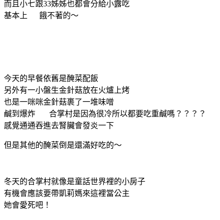
而且小七跟33姊姊也都會分給小露吃
基本上 餓不著的～
今天的早餐依舊是醃菜配飯
另外有一小盤生金針菇放在火爐上烤
也是一咪咪金針菇裹了一堆味噌
鹹到爆炸 合掌村是因為很冷所以都要吃重鹹嗎？？？？
感覺通通吞進去腎臟會發炎一下
但是其他的醃菜倒是還滿好吃的～
冬天的合掌村就像是童話世界裡的小房子
有機會應該要帶凱莉媽來這裡當公主
她會愛死吧！