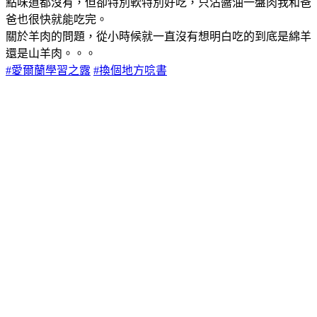
點味道都沒有，但卻特別軟特別好吃，只沾醬油一盤肉我和爸
爸也很快就能吃完。
關於羊肉的問題，從小時候就一直沒有想明白吃的到底是綿羊
還是山羊肉。。。
#愛爾蘭學習之露
#換個地方唸書