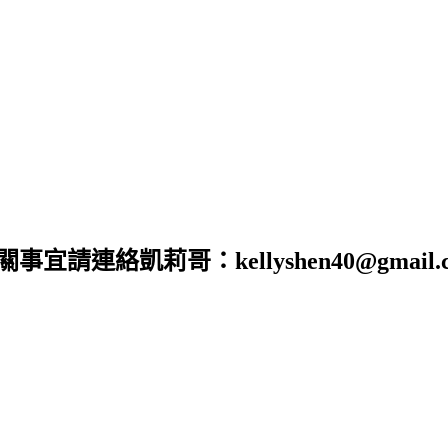
合作相關事宜請連絡凱莉哥：kellyshen40@gm