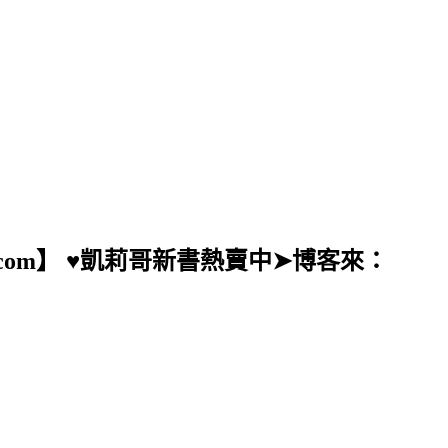
ail.com】 ♥凱莉哥新書熱賣中➤博客來：