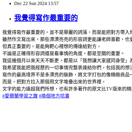
Dec
22
Sun
2024
13:57
我覺得寫作最重要的
我覺得寫作最重要的，並不是華麗的詞藻，而是能把對方帶入
雖然作文寫出來，那些漂漂亮亮的形容詞更能讓老師喜歡，也
但真正重要的，是能夠靶心裡想的傳達給對方，
不論是正確得形容詞還是看事情的角度，都是至關的重要。
我這幾個月以來天天不斷更，都是以「我想讓大家感同身受」
我希望我能把我經歷的一切事情完整表達給你們，包括我的想
寫作的最高境界不是多漂亮的裝飾，將文字打包的像精緻商品
而是，把對方拉入那個用文字堆疊出來的世界裡，
文字的能力遠超我們所想，也有許多著作的原文比TV版來的
#愛爾蘭學習之露
#換個地方唸書