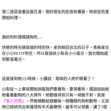
第二道菜是番茄蛋花湯，剛好朋友的民宿有種蔥，她就從剪蔥
開始料理。
做好的料理還請狗吃.....
快樂的時光總是過的特別快，來到她回台北的日子，表姊家住
在小小PETIT附近，所以直接送小梨去小小面交，我也開始感
到緊張萬分。
這是接到她2小時候，小露說：聒噪的人終於睡著了！
小梨從一上車就開始說服我們要養狗、要領養狗，還說姑姑給
她看養動物的八大條件，她都做得到只有一項做不到，就是
『
家人同意
』，然後細數給我聽每一個種類的狗和動物，又說
她已經研究出來邊境牧羊犬最聰明、最乖可以領養，講了1個