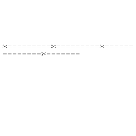
✂＝＝＝＝＝＝＝＝＝✂＝＝＝＝＝＝＝＝＝✂＝＝＝＝＝＝
＝＝＝＝＝＝＝＝✂＝＝＝＝＝＝＝