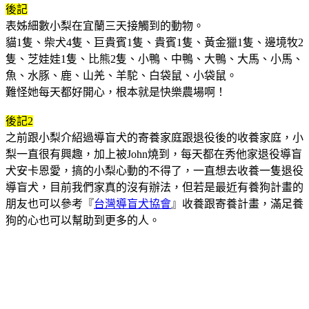
後記
表姊細數小梨在宜蘭三天接觸到的動物。
貓1隻、柴犬4隻、巨貴賓1隻、貴賓1隻、黃金獵1隻、邊境牧2
隻、芝娃娃1隻、比熊2隻、小鴨、中鴨、大鴨、大馬、小馬、
魚、水豚、鹿、山羌、羊駝、白袋鼠、小袋鼠。
難怪她每天都好開心，根本就是快樂農場啊！
後記2
之前跟小梨介紹過導盲犬的寄養家庭跟退役後的收養家庭，小
梨一直很有興趣，加上被John燒到，每天都在秀他家退役導盲
犬安卡恩愛，搞的小梨心動的不得了，一直想去收養一隻退役
導盲犬，目前我們家真的沒有辦法，但若是最近有養狗計畫的
朋友也可以參考『
台灣導盲犬協會
』收養跟寄養計畫，滿足養
狗的心也可以幫助到更多的人。