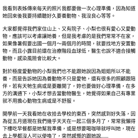
我看到表姊傳來每天的照片我都要做一次心理準備，因為知道
她回來後我要持續聽好久要養動物、我沒良心等等。
大家都覺得我們家住山上、又有院子、小梨也很有愛心又愛動
物，應該可以考慮讓她養，但是我考慮的是我們常常不在家，
如果像暑假要出國一個月～兩個月的時間，就要找地方安置動
物，而且小露目前還在治療階段血球低，醫生也說不適合接觸
動物，感染風險會比較大。
對於極度愛動物的小梨我們也不能跟她說因為姐姐所以不能
養，而是告訴她因為養動物不只是愛牠，還有很多的照顧跟陪
伴，若有天牠生病或是要離開了，妳也要做好心理準備，在多
方的溝通下，小梨才想去當動物醫生，她覺得如果自己有專業
就不用擔心動物生病或是不舒服。
開學前一天我看她在收拾去學校的東西，突然感到好失落，因
為從五月道現在我們幾乎天天在一起三個多月了，常常我懶得
下樓吃早餐都是她幫我準備，或是想要喝咖啡就呼叫她，現在
去上學都沒人可以使喚了，突然感慨的跟她說......