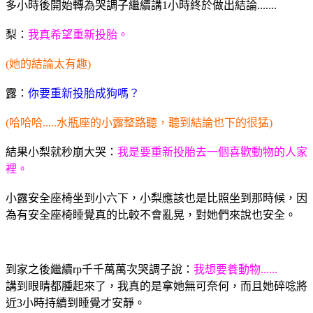
多小時後開始轉為哭調子繼續講1小時終於做出結論.......
梨：
我真希望重新投胎。
(她的結論太有趣)
露：
你要重新投胎成狗嗎？
(哈哈哈.....水瓶座的小露整路聽，聽到結論也下的很猛)
結果小梨就秒崩大哭：
我是要重新投胎去一個喜歡動物的人家
裡。
小露安全座椅坐到小六下，小梨應該也是比照坐到那時候，因
為有安全座椅睡覺真的比較不會亂晃，對她們來說也安全。
到家之後繼續rp千千萬萬次哭調子說：
我想要養動物......
講到眼睛都腫起來了，我真的是拿她無可奈何，而且她碎唸將
近3小時持續到睡覺才安靜。