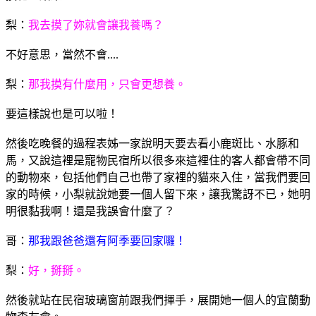
梨：
我去摸了妳就會讓我養嗎？
不好意思，當然不會....
梨：
那我摸有什麼用，只會更想養。
要這樣說也是可以啦！
然後吃晚餐的過程表姊一家說明天要去看小鹿斑比、水豚和
馬，又說這裡是寵物民宿所以很多來這裡住的客人都會帶不同
的動物來，包括他們自己也帶了家裡的貓來入住，當我們要回
家的時候，小梨就說她要一個人留下來，讓我驚訝不已，她明
明很黏我啊！還是我誤會什麼了？
哥：
那我跟爸爸還有阿季要回家囉！
梨：
好，掰掰。
然後就站在民宿玻璃窗前跟我們揮手，展開她一個人的宜蘭動