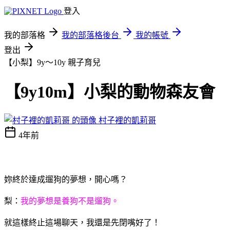
登入
我的部落格
我的部落格後台
我的帳號
登出
【小梨】9y～10y
親子育兒
【9y10m】小梨的動物森友會
村子裡的凱莉哥
4年前
妳終於達成遛狗的夢想，開心嗎？
梨：
我的夢想是養狗不是遛狗。
就這樣終止這場聊天，我還是先閉嘴好了！