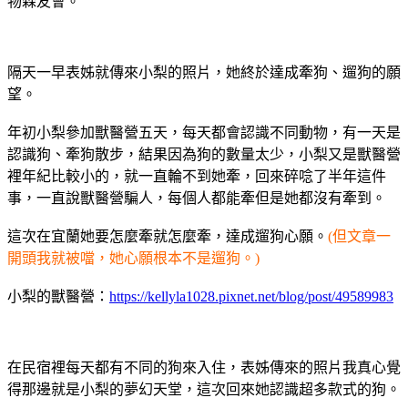
物森友會。
隔天一早表姊就傳來小梨的照片，她終於達成牽狗、遛狗的願
望。
年初小梨參加獸醫營五天，每天都會認識不同動物，有一天是
認識狗、牽狗散步，結果因為狗的數量太少，小梨又是獸醫營
裡年紀比較小的，就一直輪不到她牽，回來碎唸了半年這件
事，一直說獸醫營騙人，每個人都能牽但是她都沒有牽到。
這次在宜蘭她要怎麼牽就怎麼牽，達成遛狗心願。
(但文章一
開頭我就被噹，她心願根本不是遛狗。)
小梨的獸醫營：
https://kellyla1028.pixnet.net/blog/post/49589983
在民宿裡每天都有不同的狗來入住，表姊傳來的照片我真心覺
得那邊就是小梨的夢幻天堂，這次回來她認識超多款式的狗。