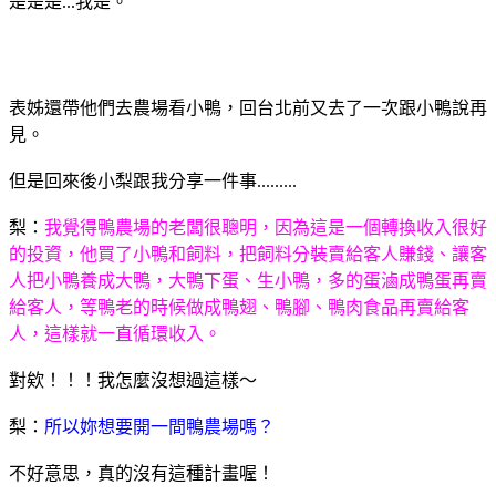
是是是...我是。
表姊還帶他們去農場看小鴨，回台北前又去了一次跟小鴨說再
見。
但是回來後小梨跟我分享一件事.........
梨：
我覺得鴨農場的老闆很聰明，因為這是一個轉換收入很好
的投資，他買了小鴨和飼料，把飼料分裝賣給客人賺錢、讓客
人把小鴨養成大鴨，大鴨下蛋、生小鴨，多的蛋滷成鴨蛋再賣
給客人，等鴨老的時候做成鴨翅、鴨腳、鴨肉食品再賣給客
人，這樣就一直循環收入。
對欸！！！我怎麼沒想過這樣～
梨：
所以妳想要開一間鴨農場嗎？
不好意思，真的沒有這種計畫喔！