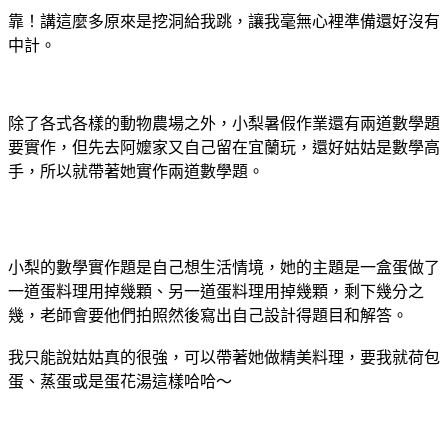
靠！講這麼多原來是挖洞給我跳，讓我毫無心裡準備還好沒有
中計。
除了各式各樣的動物農場之外，小梨暑假作業還有兩道數學題
要實作，但先去阿嬤家又自己留在宜蘭玩，還好姑姑是數學高
手，所以就帶著她實作兩道數學題。
小梨的數學實作題是自己想生活情境，她的主題是一盒蛋做了
一道蛋料理用掉幾顆、另一道蛋料理用掉幾顆，剩下幾分之
幾，老師會要他們拍照然後寫出自己設計得題目和解答。
我只能說姑姑真的很強，可以帶著她做精美料理，要我就荷包
蛋、蒸蛋或是蛋花湯這樣哈哈～