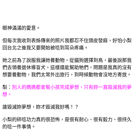
眼神滿滿的愛意。
但每次我收到表姊傳來的照片我都忍不住頭皮發麻，好怕小梨
回台北之後我又要開始被唸到耳朵疼痛。
她之前為了說服我讓她養動物，從貓狗選擇到鳥，最後說那我
們去領養退休導盲犬，這樣還能幫助牠們，問題是我真的沒有
想要養動物，我們太常外出旅行，到時候動物會沒地方寄放。
梨：
別人的媽媽都會幫小孩完成夢想，只有妳一直毀滅我的夢
想。
誰毀滅妳夢想，妳才毀滅我好嗎！？
小梨的碎唸功力真的很恐怖，是很有耐心、很有毅力、很持久
的唸一件事情。