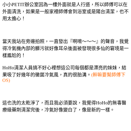
小小PETIT辦公室因為一樓外面就是人行道，所以師傅可以在
外面清洗，如果是一般家裡師傅會到浴室或是陽台清潔，也不
用太擔心！
當天我站在旁邊拍照，一直發出『啊唷～～～』的聲音，我覺
得冷氣機內部的髒污就好像耳朵後面被發現很多仙的窘境是一
樣尷尬的！
HoHo清潔人員搞不好心裡想這公司每個都是漂亮的妹妹，結
果吸了好幾年的黴菌冷氣風，真的很胎溝。
(幹嘛要幫師傅下
OS)
這也洗的太乾淨了，而且我必須要說，我覺得HoHo的無毒醫
療級藥劑清潔完後，冷氣好像變白了，像是新的一樣。