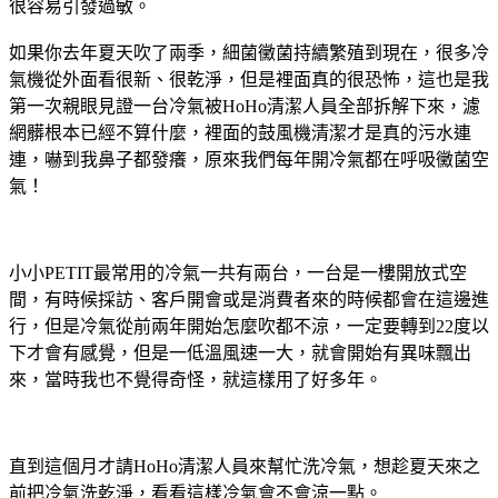
很容易引發過敏。
如果你去年夏天吹了兩季，細菌黴菌持續繁殖到現在，很多冷
氣機從外面看很新、很乾淨，但是裡面真的很恐怖，這也是我
第一次親眼見證一台冷氣被HoHo清潔人員全部拆解下來，濾
網髒根本已經不算什麼，裡面的鼓風機清潔才是真的污水連
連，嚇到我鼻子都發癢，原來我們每年開冷氣都在呼吸黴菌空
氣！
小小PETIT最常用的冷氣一共有兩台，一台是一樓開放式空
間，有時候採訪、客戶開會或是消費者來的時候都會在這邊進
行，但是冷氣從前兩年開始怎麼吹都不涼，一定要轉到22度以
下才會有感覺，但是一低溫風速一大，就會開始有異味飄出
來，當時我也不覺得奇怪，就這樣用了好多年。
直到這個月才請HoHo清潔人員來幫忙洗冷氣，想趁夏天來之
前把冷氣洗乾淨，看看這樣冷氣會不會涼一點。