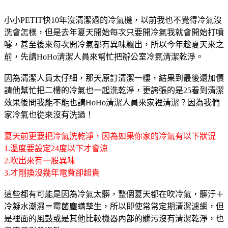
小小PETIT快10年沒清潔過的冷氣機，以前我也不覺得冷氣沒
洗會怎樣，但是去年夏天開始每次只要開冷氣我就會開始打噴
嚏，甚至後來每次開冷氣都有異味飄出，所以今年趁夏天來之
前，先請HoHo清潔人員來幫忙把辦公室冷氣清潔乾淨。
因為清潔人員太仔細，那天原訂清潔一樓，結果到最後還加價
請他幫忙把二樓的冷氣也一起洗乾淨，更誇張的是25看到清潔
效果後問我能不能也請HoHo清潔人員來家裡清潔？因為我們
家冷氣也從來沒有洗過！
夏天前更要把冷氣洗乾淨，因為如果你家的冷氣有以下狀況
1.溫度要設定24度以下才會涼
2.吹出來有一股異味
3.才剛換沒幾年電費卻超貴
這些都有可能是因為冷氣太髒，整個夏天都在吹冷氣，髒汙＋
冷凝水潮濕＝霉菌塵螨孳生，所以即使常常定期清潔濾網，但
是裡面的風鼓或是其他比較機器內部的髒污沒有清潔乾淨，也