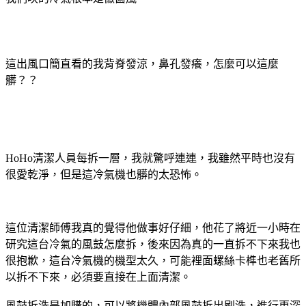
這出風口簡直看的我背脊發涼，鼻孔發癢，怎麼可以這麼
髒？？
HoHo清潔人員每拆一層，我就驚呼連連，我雖然平時也沒有
很愛乾淨，但是這冷氣機也髒的太恐怖。
這位清潔師傅我真的覺得他做事好仔細，他花了將近一小時在
研究這台冷氣的風鼓怎麼拆，後來因為真的一直拆不下來我也
很抱歉，這台冷氣機的機型太久，可能裡面螺絲卡榫也老舊所
以拆不下來，必須要直接在上面清潔。
風鼓拆洗是加購的，可以將機體內部風鼓拆出刷洗，進行更深