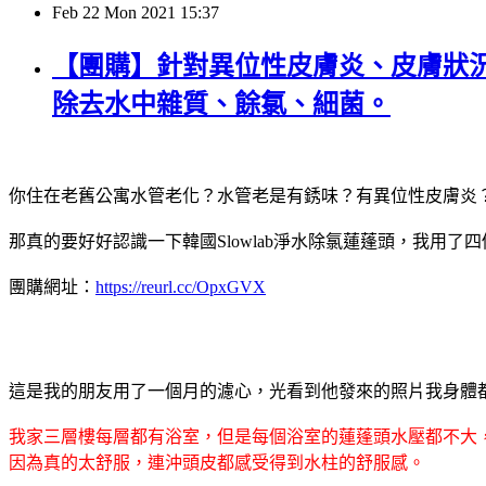
Feb
22
Mon
2021
15:37
【團購】針對異位性皮膚炎、皮膚狀況
除去水中雜質、餘氯、細菌。
你住在老舊公寓水管老化？水管老是有銹味？有異位性皮膚炎
那真的要好好認識一下韓國Slowlab淨水除氯蓮蓬頭，我用
團購網址：
https://reurl.cc/OpxGVX
這是我的朋友用了一個月的濾心，光看到他發來的照片我身體
我家三層樓每層都有浴室，但是每個浴室的蓮蓬頭水壓都不大，自
因為真的太舒服，連沖頭皮都感受得到水柱的舒服感。