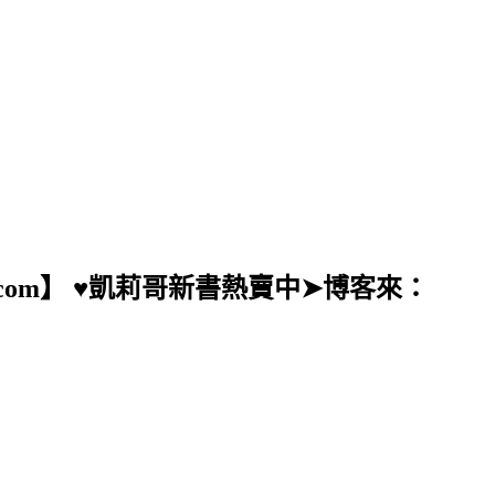
ail.com】 ♥凱莉哥新書熱賣中➤博客來：