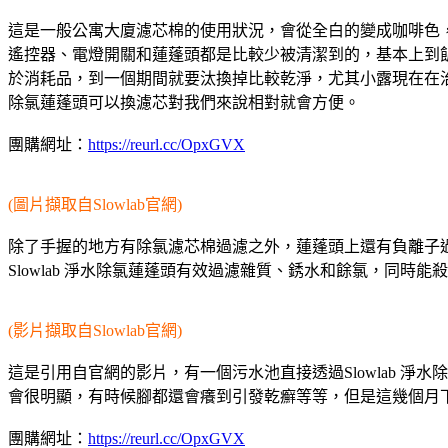
這是一般公寓大廈濾芯棉的使用狀況，會從全白的變成咖啡色
遙控器、電燈開關和蓮蓬頭都是比較少被清潔到的，基本上到
於消耗品，到一個期間就要汰換掉比較乾淨，尤其小露現在在治療
除氯蓮蓬頭可以換濾芯對我們來說相對就會方便。
團購網址：
https://reurl.cc/OpxGVX
(圖片擷取自Slowlab官網)
除了手握的地方有除氯濾芯棉過濾之外，蓮蓬頭上還有負離子
Slowlab 淨水除氯蓮蓬頭有效過濾雜質、銹水和餘氯，同
(影片擷取自Slowlab官網)
這是引用自官網的影片，有一個污水池直接透過Slowlab 
會很明顯，有時候腳都還會癢到引發乾癬等等，但是這幾個月
團購網址：
https://reurl.cc/OpxGVX