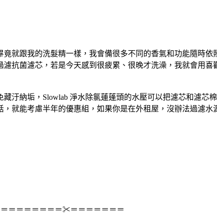
畢竟就跟我的洗髮精一樣，我會備很多不同的香氣和功能隨時依照
濾抗菌濾芯，若是今天感到很疲累、很晚才洗澡，我就會用喜歡
汙納垢，Slowlab 淨水除氯蓮蓬頭的水壓可以把濾芯和濾
話，就能考慮半年的優惠組，如果你是在外租屋，沒辦法過濾水
＝＝＝＝＝＝＝＝＝✂＝＝＝＝＝＝＝