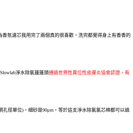
為香氛濾芯我用完了兩個真的很喜歡，洗完都覺得身上有香香的
owlab淨水除氯蓮蓬頭
通過世界性異位性皮膚炎協會認證，有
篩網孔徑單位
)，細砂是90
μm
，等於這支淨水除氯氯芯棉都可以過