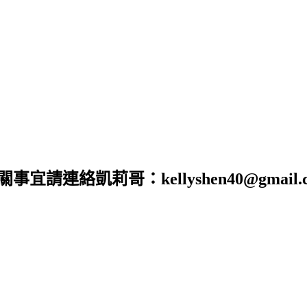
合作相關事宜請連絡凱莉哥：kellyshen40@gm