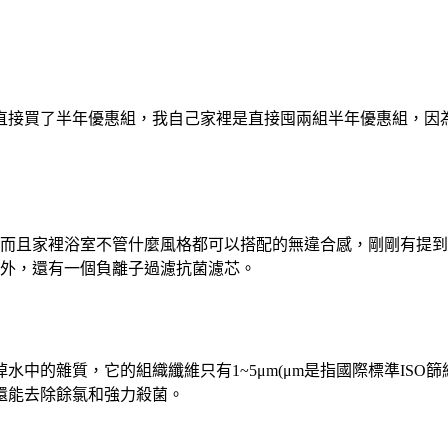
直接買了半年優惠組，我自己家裡是直接囤兩組半年優惠組，因
美，而且家裡浴室不管什麼風格都可以搭配的無違合感，剛剛有提到Sl
外，還有一個負離子過濾抗菌濾芯。
水中的雜質，它的組織纖維只有1~5
μm
(
μm
是指
國際標準ISO
還能去除餘氯和強力殺菌。