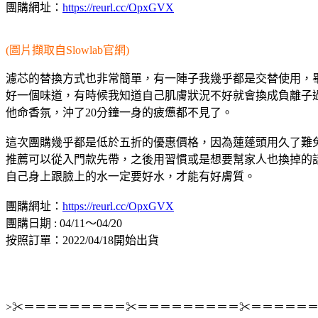
團購網址：
https://reurl.cc/OpxGVX
(圖片擷取自Slowlab官網)
濾芯的替換方式也非常簡單，有一陣子我幾乎都是交替使用，
好一個味道，有時候我知道自己肌膚狀況不好就會換成負離子過
他命香氛，沖了20分鐘一身的疲憊都不見了。
這次團購幾乎都是低於五折的優惠價格，因為蓮蓬頭用久了難免藏
推薦可以從入門款先帶，之後用習慣或是想要幫家人也換掉的
自己身上跟臉上的水一定要好水，才能有好膚質。
團購網址：
https://reurl.cc/OpxGVX
團購日期 : 04/11～04/20
按照訂單：2022/04/18開始出貨
>✂＝＝＝＝＝＝＝＝＝✂＝＝＝＝＝＝＝＝＝✂＝＝＝＝＝