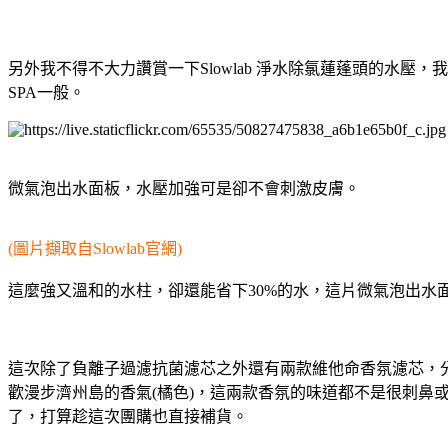
另外我不得不大力讚賞一下Slowlab 淨水除氯蓮蓬頭的水壓
SPA一般。
微氣泡出水面板，水壓加強可是卻不會刺激皮膚。
(圖片擷取自Slowlab官網)
這麼強又溫和的水柱，卻還能省下30%的水，這片微氣泡出水
這次除了負離子過濾抗菌濾芯之外還有兩款維他命香氛濾芯，分
歡漫步濟州島的香氣(橘色)，這兩款香氛的味道都不是很刺
了，打算趁這次團購也直接補貨。