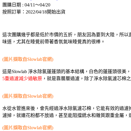
團購日期 : 04/11～04/20
按照訂單：2022/04/18開始出貨
這次團購幾乎都是低於市價的五折，朋友因為要到大陸，所以
味道，尤其在睡覺前帶著香氛氣味睡覺真的很棒。
(圖片擷取自Slowlab官網)
這是Slowlab 淨水除氯蓮蓬頭的基本結構，白色的蓮蓬頭很
5重過濾減少過敏原
，就是靠層層過濾，除了淨水除氯濾芯棉之
(圖片擷取自Slowlab官網)
水從水管進來後，會先經過淨水除氯濾芯棉，它能有效的過濾掉
濾掉，就連花粉都不放過，甚至能阻擋銹水和雜質跟重金屬，
(圖片擷取自Slowlab官網)