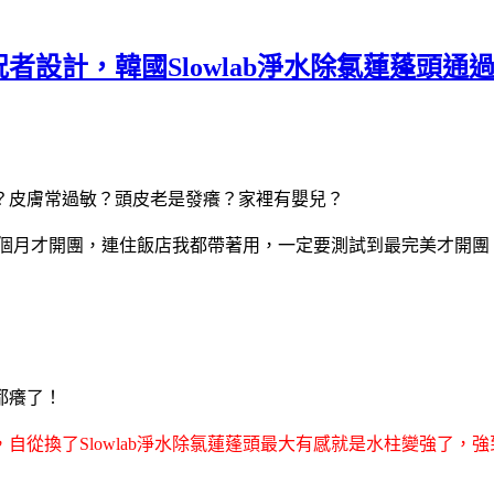
者設計，韓國Slowlab淨水除氯蓮蓬頭
？皮膚常過敏？頭皮老是發癢？家裡有嬰兒？
了四個月才開團，連住飯店我都帶著用，一定要測試到最完美才開團
都癢了！
從換了Slowlab淨水除氯蓮蓬頭最大有感就是水柱變強了，