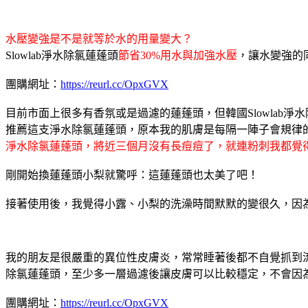
水壓變強是不是就等於水的用量變大？
Slowlab淨水除氯蓮蓬頭
節省30%用水與加強水壓
，讓水變強的
團購網址：
https://reurl.cc/OpxGVX
目前市面上很多有香氛或是過濾的蓮蓬頭，但韓國Slowlab淨
推薦這支淨水除氯蓮蓬頭，原本我的肌膚是每隔一陣子會規律
淨水除氯蓮蓬頭，將近三個月沒有長痘痘了，就連粉刺我都覺
剛開始換蓮蓬頭小梨就驚呼：這蓮蓬頭也太美了吧！
接著使用後，我覺得小露、小梨的洗澡時間默默的變很久，因
我的朋友是很嚴重的異位性皮膚炎，常常睡著後都不自覺抓到流
除氯蓮蓬頭，至少多一層過濾後讓皮膚可以比較穩定，不會因
團購網址：
https://reurl.cc/OpxGVX