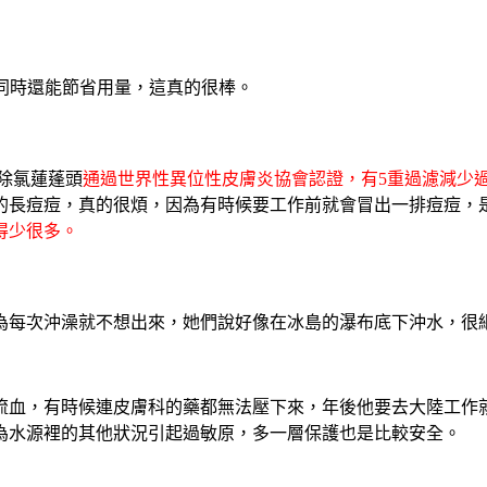
同時還能節省用量，這真的很棒。
水除氯蓮蓬頭
通過世界性異位性皮膚炎協會認證，有5重過濾減少
的長痘痘，真的很煩，因為有時候要工作前就會冒出一排痘痘，
得少很多。
為每次沖澡就不想出來，她們說好像在冰島的瀑布底下沖水，很
血，有時候連皮膚科的藥都無法壓下來，年後他要去大陸工作就一直
為水源裡的其他狀況引起過敏原，多一層保護也是比較安全。