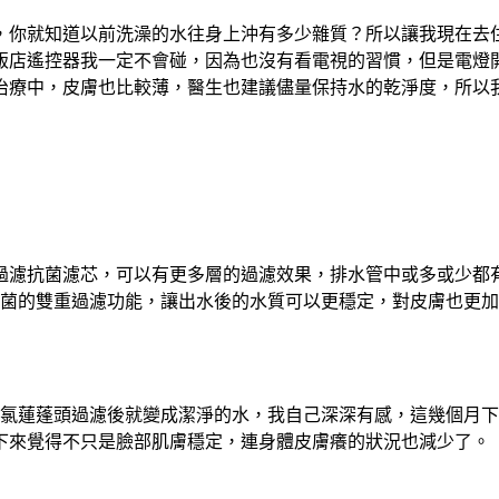
，你就知道以前洗澡的水往身上沖有多少雜質？所以讓我現在去
飯店遙控器我一定不會碰，因為也沒有看電視的習慣，但是電燈
中，皮膚也比較薄，醫生也建議儘量保持水的乾淨度，所以我們家
過濾抗菌濾芯，可以有更多層的過濾效果，排水管中或多或少都
時能殺菌的雙重過濾功能，讓出水後的水質可以更穩定，對皮膚也更
淨水除氯蓮蓬頭過濾後就變成潔淨的水，我自己深深有感，這幾個
下來覺得不只是臉部肌膚穩定，連身體皮膚癢的狀況也減少了。