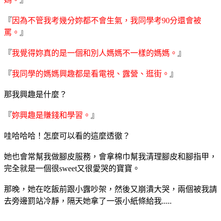
『
因為不管我考幾分妳都不會生氣，我同學考90分還會被
罵。
』
『
我覺得妳真的是一個和別人媽媽不一樣的媽媽。
』
『
我同學的媽媽興趣都是看電視、露營、逛街。
』
那我興趣是什麼？
『
妳興趣是賺錢和學習。
』
哇哈哈哈！怎麼可以看的這麼透徹？
她也會常幫我做腳皮服務，會拿棉巾幫我清理腳皮和腳指甲，
完全就是一個很sweet又很愛哭的寶寶。
那晚，她在吃飯前跟小露吵架，然後又崩潰大哭，兩個被我請
去旁邊罰站冷靜，隔天她拿了一張小紙條給我.....