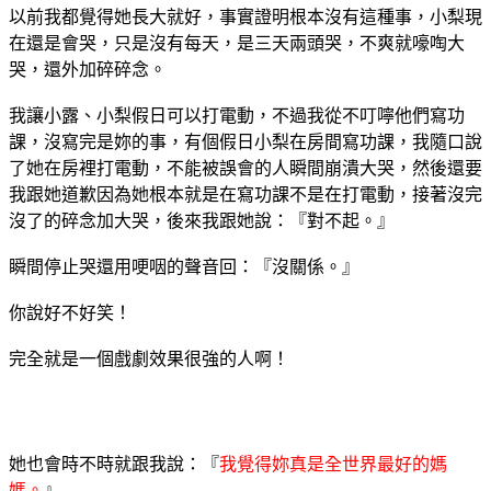
以前我都覺得她長大就好，事實證明根本沒有這種事，小梨現
在還是會哭，只是沒有每天，是三天兩頭哭，不爽就嚎啕大
哭，還外加碎碎念。
我讓小露、小梨假日可以打電動，不過我從不叮嚀他們寫功
課，沒寫完是妳的事，有個假日小梨在房間寫功課，我隨口說
了她在房裡打電動，不能被誤會的人瞬間崩潰大哭，然後還要
我跟她道歉因為她根本就是在寫功課不是在打電動，接著沒完
沒了的碎念加大哭，後來我跟她說：『對不起。』
瞬間停止哭還用哽咽的聲音回：『沒關係。』
你說好不好笑！
完全就是一個戲劇效果很強的人啊！
她也會時不時就跟我說：『
我覺得妳真是全世界最好的媽
媽。
』