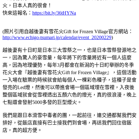
火，日本人真的很會！
快來這報名：
https://bit.ly/36tHYNa
(照片引用自越後妻有雪花火Gift for Frozen Village官方網站：
http://www.echigo-tsumari.jp/calendar/event_20200229
)
越後妻有十日町是日本三大雪祭之一，也是日本雪祭發源地之
一，因為驚人的豪雪量，每年將下的雪量將近有一個人這麼
高，因為地理優勢，每年3月都會在新潟的十日町舉辦的冬季
花火大會『越後妻有雪花火Gift for Frozen Village』，這個活動
一入場在驗票的時候就會給每個人一棵彩色種子，這種子是會
發亮的Led燈，然後可以帶進會場一個區域埋在雪裡，入夜後
整個區域就會從雪裡透出五顏六色的燈光，真的很浪漫，晚上
七點還會發射5000多發的巨型煙火。
我們是跟日本滑雪中毒者的團，一起前往，連交通都幫我們安
排好，從飯店直接有巴士接我們到會場，再送我們回住宿飯
店，真的超方便。