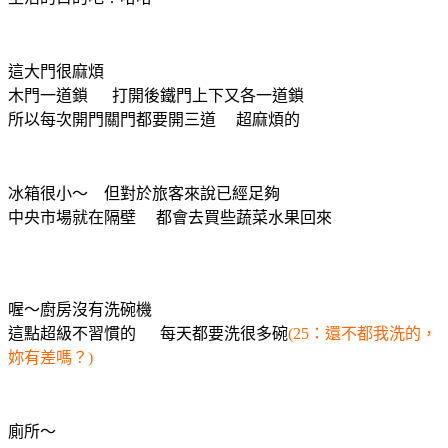
這大門很麻煩
木門一道鎖 打開後鐵門上下又各一道鎖
所以每次開門關門都要開三道 超麻煩的
冰箱很小～ 但對於旅客來說已經足夠
中央市場就在隔壁 都會去買些蔬菜水果回來
喔～廚房沒有洗碗機
這點超級不習慣的 每天都要洗很多碗
(25：還不都我洗的，
妳有差嗎？)
廁所～