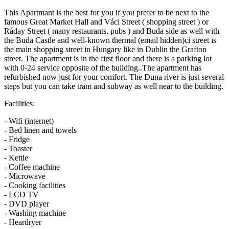
This Apartmant is the best for you if you prefer to be next to the
famous Great Market Hall and Váci Street ( shopping street ) or
Ráday Street ( many restaurants, pubs ) and Buda side as well with
the Buda Castle and well-known thermal (email hidden)ci street is
the main shopping street in Hungary like in Dublin the Grafton
street. The apartment is in the first floor and there is a parking lot
with 0-24 service opposite of the building..The apartment has
refurbished now just for your comfort. The Duna river is just several
steps but you can take tram and subway as well near to the building.
Facilities:
- Wifi (internet)
- Bed linen and towels
- Fridge
- Toaster
- Kettle
- Coffee machine
- Microwave
- Cooking facilities
- LCD TV
- DVD player
- Washing machine
- Heardryer