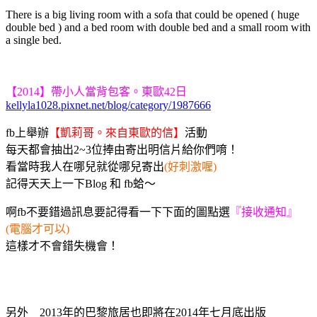
There is a big living room with a sofa that could be opened ( huge
double bed ) and a bed room with double bed and a small room with
a single bed.
【2014】帶小人當背包客。東歐42日
kellyla1028.pixnet.net/blog/category/1987666
fb上舉辦
【凱莉哥。來自東歐的信】
活動
每天都會抽出2~3位捧由寄出明信片給你們唷！
看當時我人在哪兒就從哪兒寄出
(好刺激喔)
記得天天上一下Blog 和 fb蛤～
啊fb不要錯過訊息要記得看一下下面的圖點選
『接收通知』
(電腦才可以)
這樣才不會錯失機會！
另外 2013年的巴黎旅居也即將在2014年七月底出版