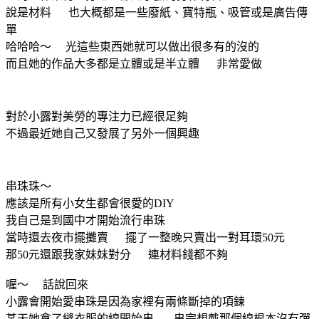
說是材料 也大概都是一些廢紙、寶特瓶、吸管或是廣告傳
單
哈哈哈～ 光這些東西她就可以做出很多有的沒的
而且她的作品大多都是立體或是半立體 非常愛做
對於小露對美勞的專注力已經很足夠
不過最近她自己又發展了另外一個興趣
串珠珠～
應該是所有小女生都會很愛的DIY
我自己是到國中才開始流行串珠
當時還去夜市擺攤賣 擺了一整晚只賣出一對耳環50元
那50元還跟我家妹妹對分 連材料錢都不夠
喔～ 話說回來
小露會開始愛串珠是因為家裡有兩條斷掉的項鍊
某天她拿了縫衣服的線開始串 串完想戴那個線根本沒有彈