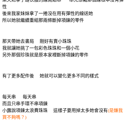
性
後來我家妹妹拿了一捲沒在用有彈性的線送她
所以她就繼續重組那兩條斷掉項鍊的零件
那天帶她去書局 剛好有賣小珠珠
我就讓她挑了一包彩色珠珠和一個小花
另外那個珍珠就是原本家裡斷掉項鍊的零件
有了更多配件後 她就可以變化更多不同的樣式
每天串 每天串
而且只串手環不串項鍊
小露說項鍊太浪費珠珠 這樣子要用掉太多她會沒有
(是嫌我
買不夠嗎？)