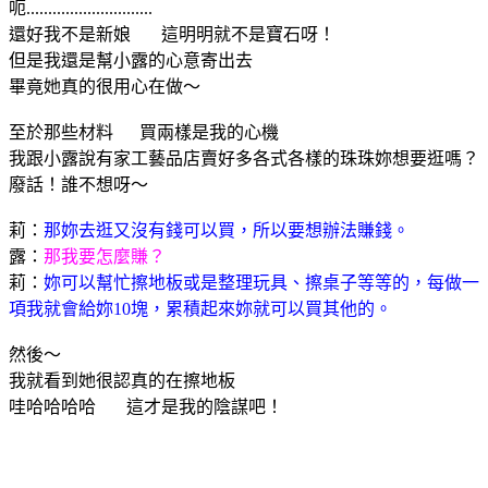
呃.............................
還好我不是新娘 這明明就不是寶石呀！
但是我還是幫小露的心意寄出去
畢竟她真的很用心在做～
至於那些材料 買兩樣是我的心機
我跟小露說有家工藝品店賣好多各式各樣的珠珠妳想要逛嗎？
廢話！誰不想呀～
莉：
那妳去逛又沒有錢可以買，所以要想辦法賺錢。
露：
那我要怎麼賺？
莉：
妳可以幫忙擦地板或是整理玩具、擦桌子等等的，每做一
項我就會給妳10塊，累積起來妳就可以買其他的。
然後～
我就看到她很認真的在擦地板
哇哈哈哈哈 這才是我的陰謀吧！