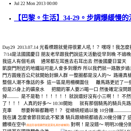
Jul
22
Mon
2013
00:00
【巴黎。生活】34-29。步調爆緩
Day29 2013.07.14 光看標題就覺得很累人吼！？ 嘿呀！我
7/14是法國國慶日 朋友老早跟我們說這天活動從早到晚 不過晚上
我這人有個毛病 通常都左耳進去右耳出去 然後國慶日當天 
凱旋門附近的地鐵站可能人會多到爆炸 所以我們就一路散步過
門方圓幾百公尺就開始封鎖人群 一整圈都是沒人的～
路邊真槍
整個人潮不像話的多
這一區是用柵欄圍住 離馬路更近了一些
但是25身上的礦泉水 把關的軍人要25喝一口 然後確定沒問
掉..........
是不是勒！！！！！！ 就說還好沒有小三啊！！ 不然一人
了！！！
人真的好多～ 10:30開始 就有那個騎馬的騎兵先
克車 想要幹嘛都難吧！？
從總統經過以後 10分鐘..............
我在講 怎麼會節目如此不緊湊 騎兵跟總統都過去20幾分鐘了 這20幾
體噴在空中
對啊！是沒錯～ 明明20幾
(我這形容很顯然就是莫名其妙被嚇到)