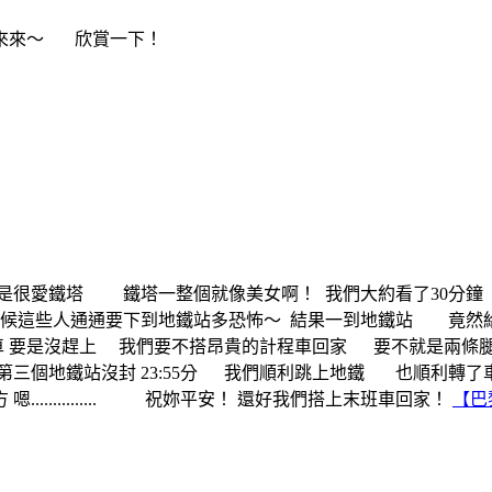
來來來～ 欣賞一下！
是很愛鐵塔 鐵塔一整個就像美女啊！
我們大約看了30分鐘 
時候這些人通通要下到地鐵站多恐怖～
結果一到地鐵站 竟然給
後一班車 要是沒趕上 我們要不搭昂貴的計程車回家 要不就是兩
三個地鐵站沒封 23:55分 我們順利跳上地鐵 也順利轉了車
.............. 祝妳平安！ 還好我們搭上末班車回家！
【巴