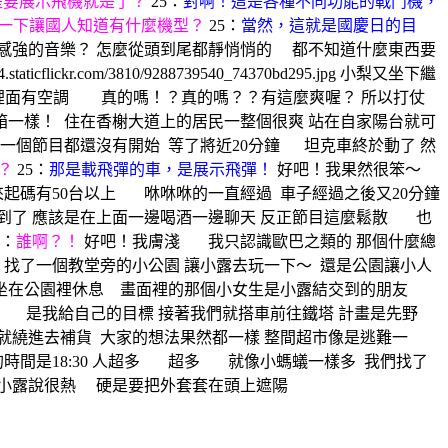
是要展示飛機就是了？
25：
對啊！這是各種不同功能的戰鬥機，
一下讓國人知道有什麼機型？
25：
當然，這就是國慶日的目
感強的音樂？ 怎麼從頭到尾都靜悄悄的 都不知道什麼東西要
小梨又坐下繼
裡面有空調 真的嗎！？真的嗎？？有這麼爽喔？ 所以打仗
箱一樣！
住在香榭大道上的居民一整個很爽 站在自家陽台就可
下一個節目都還沒有開始
等了將近20分鐘 坦克車終於動了 然
？
25：
那是載飛彈的車，是展示飛彈！
好吧！我果然很笨～
來起碼有50台以上 咻咻咻的一直經過
車子經過之後又20分鐘
到了 應該是在上面一邊喝酒一邊聊天 反正節目這麼鬆散 也
：
誰啊？！
好吧！我膚淺 我只認識歐巴之類的 那個什麼總
找了一個教堂旁的小公園 讓小露去玩一下～
還是公園讓小人
坐在公園裡休息
畫面裡的那個小女生是小露結交到的朋友
 是我給自己的目標 接著我們就搭車前往鐵塔 計畫是先野
們就繞進去補貨
大家的想法果然都一樣 整間超市像是逃難一
時間是18:30 人超多 超多 就像小螞蟻一樣多
我們找了
小露說很熱 硬是要把外套套在頭上遮陽