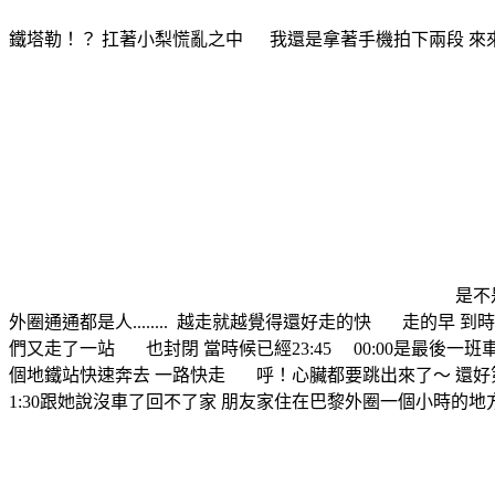
鐵塔勒！？ 扛著小梨慌亂之中 我還是拿著手機拍下兩段 
是不
外圈通通都是人........
越走就越覺得還好走的快 走的早 到
們又走了一站 也封閉 當時候已經23:45 00:00是最
個地鐵站快速奔去 一路快走 呼！心臟都要跳出來了～ 還好第
1:30跟她說沒車了回不了家 朋友家住在巴黎外圈一個小時的地方 嗯.