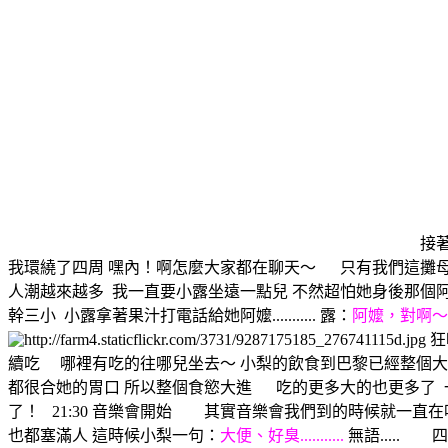
接著
我環繞了四周 嘿內！啊怎麼大家都在聊天～ 只有我們這攤
人潮越來越多
我一直要小露坐遠一點兒 不然超怕她身後那個
幹三小
小露拿著果汁打電話給她阿嬤........... 露：
阿嬤，對啊～
狂
續吃 哪裡有吃的往哪兒坐去～ 小梨的飲食到巴黎已經整個大
都很合她的胃口 所以整個食慾大進 吃的更多大的也更多了
了！
21:30 音樂會開始 其實音樂會我們到的時候就一直
也都塞滿人 這時候小梨一句：
大便、好臭...........
無語....