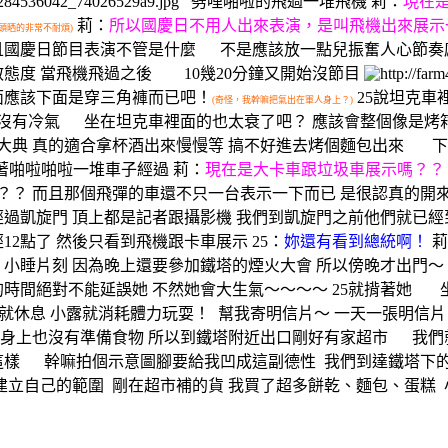
劈哩啪啦的飛過一堆飛機 莉：
現在
莉：
所以國慶日不用人出來表演，是叫飛機出來展示
頭晒的非常不耐煩)
且國慶日節目表演不管是什麼 不是應該放一點兒振奮人心節奏
態度 當飛機飛過之後 10幾20分鐘又開始沒節目
面應該下面是穿三角褲而已吧！
25說坦克車
(奇怪，我幹嘛把氣出在軍人身上？)
是沒有冷氣 坐在坦克車裡面的也太衰了吧？ 應該會整個像是烤
大典 真的適合拿杯酒出來慢慢等 搞不好進去烤個麵包出來 
著啪啦啪啦一堆車子經過 莉：
現在是大卡車跟垃圾車展示嗎？？
？？ 而且那個飛彈的車還不只一台表示一下而已 是很認真的開
過凱旋門 頂上都是記者跟攝影機 我們到凱旋門之前他們就已經
12點了 然後只看到飛機跟卡車展示 25：
妳還有看到總統啊！
莉
小睡片刻 因為晚上還要參加鐵塔的煙火大會 所以傍晚才出門～
時間絕對不能延誤她 不然她會大生氣～～～～ 25就揹著她 
25就休息 小露就消耗體力玩耍！
幫我寄明信片～ 一天一張明信片
們身上也沒有準備食物 所以到鐵塔附近出口剛好有家超市 我
這樣 幹嘛拍個示意圖腳要給我凹成這副德性
我們到達鐵塔下的
建立自己的範圍
剛在超市補的貨 我買了超多餅乾、麵包、蛋糕