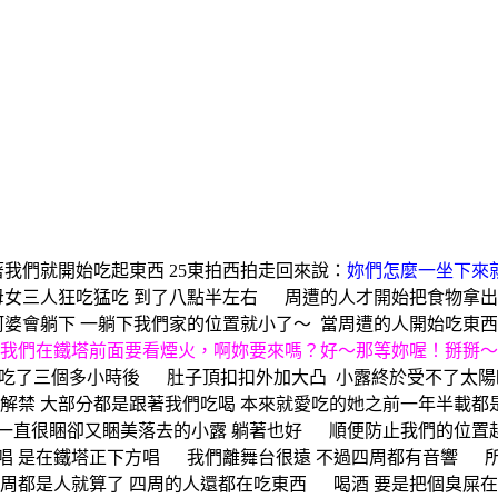
我們就開始吃起東西 25東拍西拍走回來說：
妳們怎麼一坐下來
母女三人狂吃猛吃 到了八點半左右 周遭的人才開始把食物拿出
阿婆會躺下 一躺下我們家的位置就小了～
當周遭的人開始吃東西
我們在鐵塔前面要看煙火，啊妳要來嗎？好～那等妳喔！掰掰～
吃了三個多小時後 肚子頂扣扣外加大凸
小露終於受不了太陽
解禁 大部分都是跟著我們吃喝 本來就愛吃的她之前一年半載都
一直很睏卻又睏美落去的小露 躺著也好 順便防止我們的位置
在唱 是在鐵塔正下方唱 我們離舞台很遠 不過四周都有音響 
. 四周都是人就算了 四周的人還都在吃東西 喝酒 要是把個臭