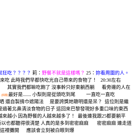
就狂吃？？？？
莉：
野餐不就是這樣嗎？
25：
妳看周圍的人。
來吃 此時我們早都快吃光自己帶來的食物了！
20:30左右
 其實我們都嘛吃飽了 沒事幹只好東躺西躺 看旁邊的人在
最好是....... 小梨則是從頭吃到尾 一直吃一直吃
(斜眼)
晒 還自製揹巾遮陽法 是要誇獎她聰明還是呆？
這位則是繼
是過著北鼻清淡食物的日子 這回來巴黎發現好多重口味的東西
越來越小 因為野餐的人越來越多了！
最後連我跟25都要躺平
所以也都聽得很清楚 人真的是多到密密麻麻 密密麻麻 連走道
屎在這裡攤開 應該會立刻被白眼到爆