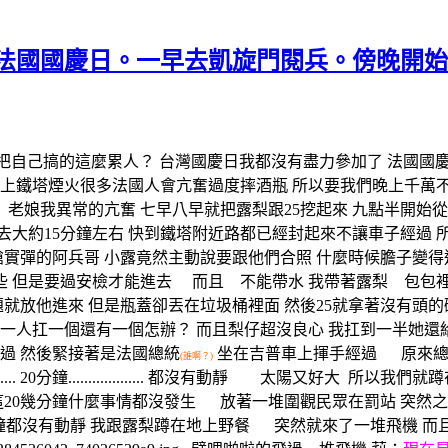
慢的法國國慶日。一早去凱旋門閱兵。傍晚開
怎麼把自己搞的這麼累人？ 台灣國慶日我都沒有盡力參加了 法國國慶日我這
鐵塔煙火很多法國人會亢奮過度摔酒瓶 所以要我們晚上千萬不要帶小人兒
老娘我異常的亢奮 七早八早就把露梨跟25挖起來 九點半開始從
去大約15分鐘左右 快到鐵塔附近路都已經封起來不讓車子經過
實彈的阿兵哥 小露竟然主動說要跟他們合照 什麼時候膽子變
 但是要過安檢才能進去 而且 不能帶水 我帶著露梨 包包
題就放他進來 但是瓶蓋卻丟在垃圾桶裡面 然後25就拿著沒有頭
扛一個還有一個怎辦？ 而且梨仔超沒良心 我扛到一半她還給我邊看邊
路過 然後緊接著是法國總統
坐在吉普車上揮手經過 原來總
(誰啊？)
..... 20分鐘................... 都沒有動靜 太陽又好大
所以我們就蹲
分鐘什麼事情都沒發生 放著一堆圍觀民眾在罰站 突然之間.........
分鐘都沒有動靜 我跟露梨蹲在地上野餐 突然就來了一堆飛機 而