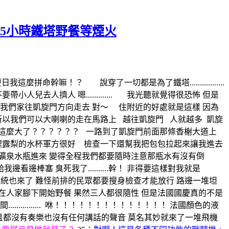
始5小時鐵塔野餐等煙火
麼拼命幹嘛！？ 說穿了一切都是為了鐵塔.................
去人擠人 嗯............. 我光聽就覺得很恐怖 但是
我們家往凱旋門方向走去 對～ 住附近的好處就是這樣 因為
 所以我們可以大喇喇的走在馬路上
越往凱旋門 人就越多
凱旋
得這麼大了？？？？？？
一路到了凱旋門前面那條香榭大道上
裡露梨的水杯軍方很好 檢查一下還幫我把包包拉起來讓我進去
的礦泉水瓶進來 變得全程我們都要隨時注意那瓶水有沒有倒
棒塞 臭死我了..........幹！ 非得要這樣對我就是
統也來了 難怪前排的民眾都要搜身檢查才能放行 路邊一堆坦
在人家腳下開始野餐 果然三人都很隨性 但是法國國慶真的不是
.......
咻！！！！！！！！！！！！！！ 法國顏色的液
且都沒有奏樂也沒有任何講話的聲音 莫名其妙就來了一堆飛機