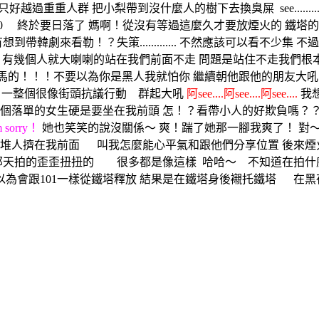
5只好越過重重人群 把小梨帶到沒什麼人的樹下去換臭屎
see...
:30 終於要日落了 媽啊！從沒有等過這麼久才要放煙火的 鐵塔的煙
韓劇來看勒！？失策............. 不然應該可以看不少
有幾個人就大喇喇的站在我們前面不走 問題是站住不走我們根
馬的！！！不要以為你是黑人我就怕你 繼續朝他跟他的朋友大吼
一整個很像街頭抗議行動 群起大吼
阿see....阿see....阿see....
我
個落單的女生硬是要坐在我前頭 怎！？看帶小人的好欺負嗎？？
m sorry！
她也笑笑的說沒關係～ 爽！踹了她那一腳我爽了！ 對～.....
一堆人擠在我前面 叫我怎麼能心平氣和跟他們分享位置 後來
5那天拍的歪歪扭扭的 很多都是像這樣
哈哈～ 不知道在拍什
以為會跟101一樣從鐵塔釋放 結果是在鐵塔身後襯托鐵塔 在