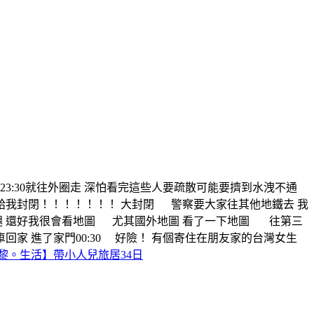
23:30就往外圈走 深怕看完這些人要疏散可能要擠到水洩不通
我封閉！！！！！！！ 大封閉 警察要大家往其他地鐵去 我
條腿 還好我很會看地圖 尤其國外地圖 看了一下地圖 往第三
回家 進了家門00:30 好險！ 有個寄住在朋友家的台灣女生
黎。生活】帶小人兒旅居34日