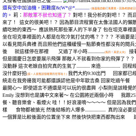
又接著在國旗顏色之後.........
還有空中加油機，困難度&(W*@*............
(後面我自動打馬賽克，因為老娘被日
的。
莉：
那敵軍不就也知道了？
對吧！我分析的對吧！？ 而
來了！
這女的很美吧！？ 因為節目流程實在太像法國人的懶散
續吃她的東西～
應該熱死那些軍人的下半身了 包在坦克車裡
坐在坦克車裡面的人都是在吹冷氣打仗的嗎？？？？ 不過要
以看見閱兵典禮 而且照他們這種緩慢一點節奏性都沒有的閱兵
後 就這樣停在那裡 又過了半小時..............
接
(馬的！真是火大)
但是國慶日怎麼要展示飛彈 那敵人不就看到你家的飛彈了？？
沒動靜 這次老娘自拍完真的生氣了........... 來造................
回程經
沒什麼好拍
我們大約9:30出門 回家都已經
(誤，人家應該很敬業的在等啦！)
統走在我旁邊我可能都還誤認他是中年歐吉桑 回家吃過午餐 
最開心～ 即使語言不通還是可以玩的很盡興
小梨則是該睡覺的
Emily 沒想到也是講中文來著～ 在公園將近兩個小時 我跟
餐、聽音樂會、看煙火 哇！！好浪漫唷～～～～ 但是因為我
樣 食物都被搶光 然後結帳的人爆多.................
真的沒必要
一個算是比較後面的位置坐下來 然後快快把東西都掏出來 