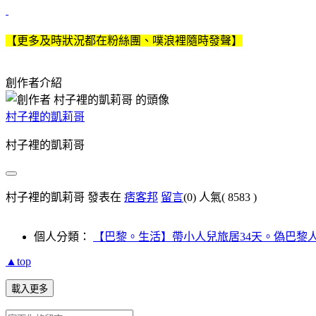
【更多及時狀況都在粉絲團、噗浪裡隨時發聲】
創作者介紹
村子裡的凱莉哥
村子裡的凱莉哥
村子裡的凱莉哥 發表在
痞客邦
留言
(0)
人氣(
8583
)
個人分類：
【巴黎。生活】帶小人兒旅居34天。偽巴黎
▲top
載入更多