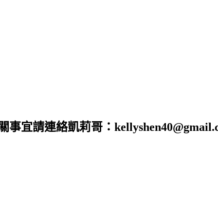
合作相關事宜請連絡凱莉哥：kellyshen40@gm