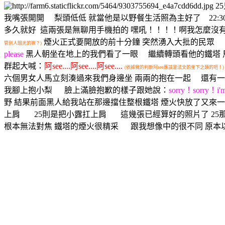
2
我嘴張開開 梨頭低低 就當他是以野餐生活照為主好了
22
多久就好
這兩張是無聊用手機拍的 嘿吼！！！！啊我怎麼沒有想到帶
煙火正式要開放的前十分鐘 突然湧入大批的民眾 
管別人眼光的嘛？)
please
黑人朝坐在地上的我們看了一眼 繼續轉頭看他的鐵塔 
群起大喊：
阿see....阿see....阿see....
(依據我的判斷阿see應該是法文的坐下之類的吧！)
六個男女人馬立刻湊過來我們身邊坐 兩兩的抱在一起 還有一
我腳上抱小梨 臉上滿臉抱歉的樣子跟她說：
sorry！sorry！i'
野 結果前面黑人給我站在那邊擋住整根鐵塔 煙火快放了又來
上肩 25則是把小露扛上肩
這幾張已經算好的照片了 2
根本無法對焦 鐵塔的煙火很精采 跟我想像中的很不同 原本