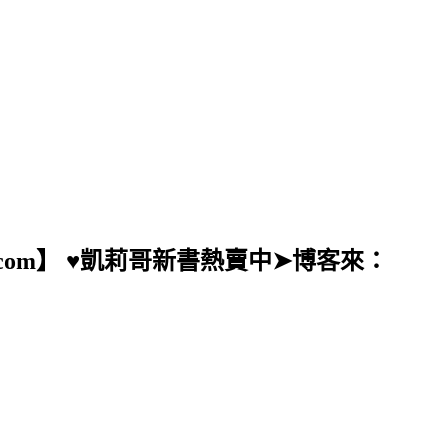
ail.com】 ♥凱莉哥新書熱賣中➤博客來：