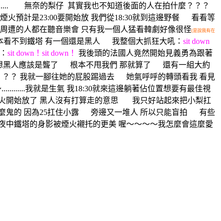
.......... 無奈的梨仔
其實我也不知道後面的人在拍什麼？？？
火預計是23:00要開始放 我們從18:30就到這邊野餐 看看等
集 不過周遭的人都在聽音樂會 只有我一個人猛看韓劇好像很怪
(是說我有在
本看不到鐵塔 有一個還是黑人 我整個大抓狂
大吼：
sit down
：
sit down！
sit down！
我後頭的法國人竟然開始見義勇為跟著
想黑人應該是聾了 根本不甩我們 那就算了 還有一組大約
？？ 我就一腳往她的屁股踢過去 她氣呼呼的轉頭看我 看見
.......我就是生氣 我18:30就來這邊躺著佔位置想要有最佳視
煙火開始放了 黑人沒有打算走的意思 我只好站起來把小梨扛
麼鬼的 因為25扛住小露 旁邊又一堆人 所以只能盲拍 有些
黑夜中鐵塔的身影被煙火襯托的更美 喔～～～～我怎麼會這麼愛