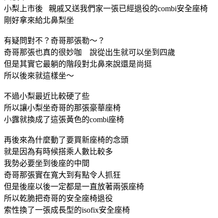
小梨上市後 親戚又送我們家一張已經退役的combi安全座椅
剛好拿來給北鼻梨坐
有疑問對不？奇哥那張勒～？
奇哥那張也真的很妙咖 說從出生就可以坐到四歲
但是其實它最躺的階段對北鼻來說還是尚挺
所以後來就這樣坐～
不過小梨最近比較硬了些
所以讓小梨坐奇哥的那張豪華座椅
小露就換成了這張黃色的combi座椅
再後來為什麼動了要買新座椅的念頭
就是因為有時候搭乘人數比較多
我勢必要坐到後座的中間
奇哥那張實在寬大到有點令人抓狂
但是後座以後一定都是一直放著兩張座椅
所以乾脆把奇哥的安全座椅退役
索性換了一張成長型的isofix安全座椅