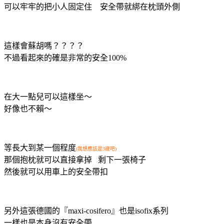
可以牢牢的把小人固定住 安全帶就綁在枕頭外側
這樣會蘇胡嗎？？？？
不過看起來的確是非常的安全100%
在大一點兒可以這樣坐～
好像也不賴～
等長大到某一個程度
(我想應該是3歲吧)
那個抱枕就可以直接拿掉 剩下一張椅子
然後就可以用車上的安全帶扣
另外這張德國的『maxi-cosifero』也是isofix系列
一樣也是本身沒有安全帶