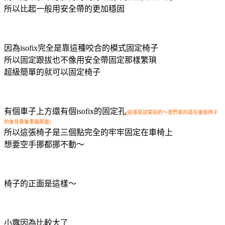
所以比起一般用安全帶的更加穩固
因為isofix完全是靠這種咬合的模式固定椅子
所以固定跟拔也不像用安全帶固定那樣繁瑣
超級簡單的就可以固定椅子
有個車子上方還有個isofix的固定孔
(這張是試駕拍的～我們家的是在後座椅子
的後背靠後車廂那面)
所以這張椅子是三個點完全的牢牢固定在車椅上
想要空手挪都挪不動～
椅子的正面是這樣～
小露因為比較大了