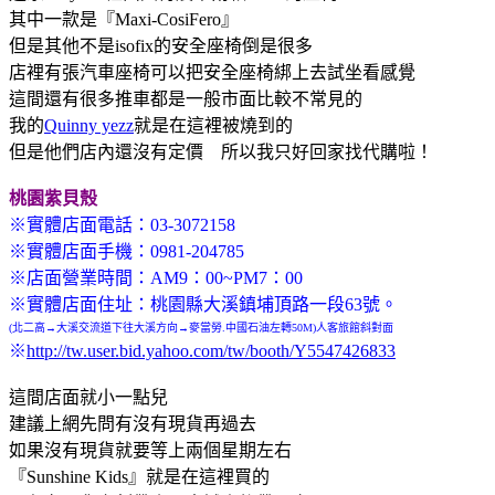
其中一款是『Maxi-CosiFero』
但是其他不是isofix的安全座椅倒是很多
店裡有張汽車座椅可以把安全座椅綁上去試坐看感覺
這間還有很多推車都是一般市面比較不常見的
我的
Quinny yezz
就是在這裡被燒到的
但是他們店內還沒有定價 所以我只好回家找代購啦！
桃園紫貝殼
※實體店面電話：03-3072158
※實體店面手機：0981-204785
※店面營業時間：AM9：00~PM7：00
※實體店面住址：桃園縣大溪鎮埔頂路一段63號。
(北二高→大溪交流道下往大溪方向→麥當勞.中國石油左轉50M)人客旅館斜對面
※
http://tw.user.bid.yahoo.com/tw/booth/Y5547426833
這間店面就小一點兒
建議上網先問有沒有現貨再過去
如果沒有現貨就要等上兩個星期左右
『Sunshine Kids』就是在這裡買的