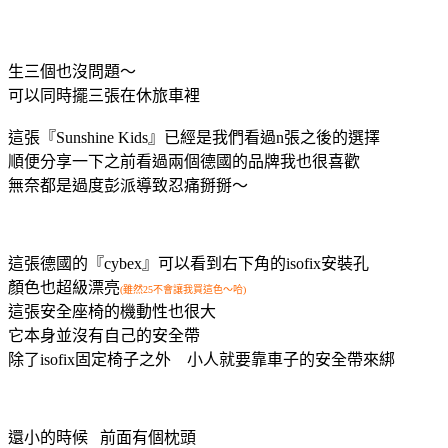
生三個也沒問題～
可以同時擺三張在休旅車裡
這張『Sunshine Kids』已經是我們看過n張之後的選擇
順便分享一下之前看過兩個德國的品牌我也很喜歡
無奈都是過度彭派導致忍痛掰掰～
這張德國的『cybex』可以看到右下角的isofix安裝孔
顏色也超級漂亮
(雖然25不會讓我買這色～哈)
這張安全座椅的機動性也很大
它本身並沒有自己的安全帶
除了isofix固定椅子之外 小人就要靠車子的安全帶來綁
還小的時候 前面有個枕頭