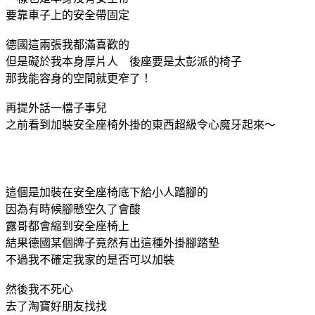
要靠車子上的安全帶固定
德國這兩張我都滿喜歡的
但是礙於我本身厚片人 後座要是太彭派的椅子
那我能容身的空間就更窄了！
再提外話一檔子事兒
之前看到加裝安全座椅外掛的東西超級令心魔牙起來～
這個是加裝在安全座椅底下給小人踏腳的
因為有時候腳懸空久了會酸
露哥都會縮到安全座椅上
結果德國某個牌子竟然有出這種外掛腳踏墊
不過我不確定我家的是否可以加裝
然後我不死心
去了淘寶好朋友找找