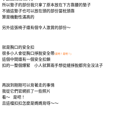
所以墊子的部份我只拿了原本放在下方靠腰的墊子
不過這墊子也可以放在頭的部份當枕頭靠
算是機動性滿高的
另外這張椅子還有個令人激賞的部份～
就是胸口的安全扣
很多小人會從胸口掙脫安全帶
(是吧！是吧！)
這個中間還有一個安全扣鎖
扣的一整個爆緊 小人就算兩手想從縫掙脫都完全沒法子
再說到剛剛可以背著走的事情
我從它們官網抓了一些照片
看～ 是吧！
且這檔扣扣怎麼是媽媽背呀～～