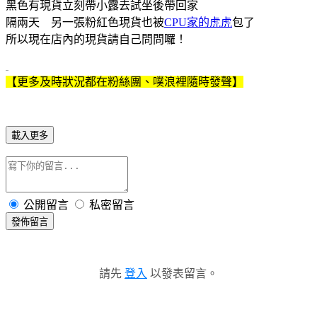
黑色有現貨立刻帶小露去試坐後帶回家
隔兩天 另一張粉紅色現貨也被
CPU家的虎虎
包了
所以現在店內的現貨請自己問問囉！
【更多及時狀況都在粉絲團、噗浪裡隨時發聲】
載入更多
公開留言
私密留言
發佈留言
請先
登入
以發表留言。