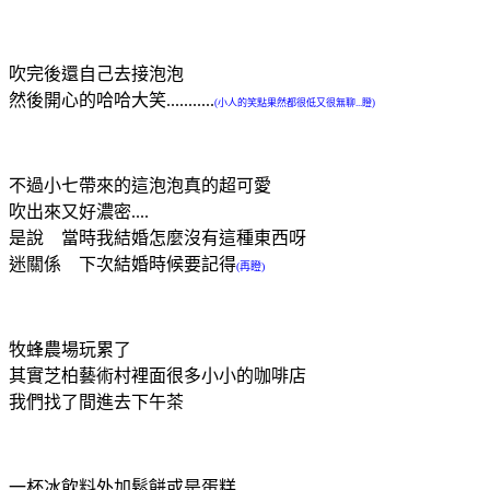
吹完後還自己去接泡泡
然後開心的哈哈大笑...........
(小人的笑點果然都很低又很無聊...瞪)
不過小七帶來的這泡泡真的超可愛
吹出來又好濃密....
是說 當時我結婚怎麼沒有這種東西呀
迷關係 下次結婚時候要記得
(再瞪)
牧蜂農場玩累了
其實芝柏藝術村裡面很多小小的咖啡店
我們找了間進去下午茶
一杯冰飲料外加鬆餅或是蛋糕