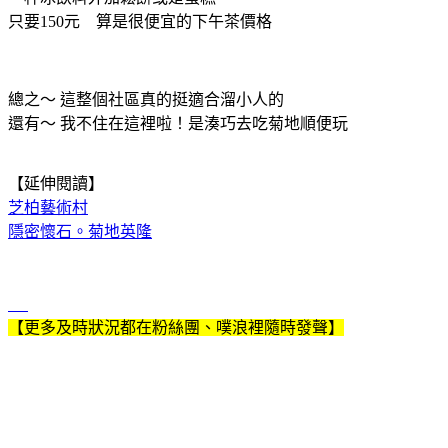
只要150元 算是很便宜的下午茶價格
總之～ 這整個社區真的挺適合溜小人的
還有～ 我不住在這裡啦！是湊巧去吃菊地順便玩
【延伸閱讀】
芝柏藝術村
隱密懷石。菊地英隆
【更多及時狀況都在粉絲團、噗浪裡隨時發聲】