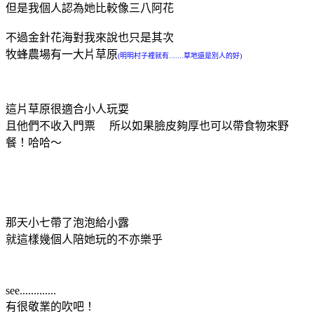
但是我個人認為她比較像三八阿花
不過金針花海對我來說也只是其次
牧蜂農場有一大片草原
(明明村子裡就有.......草地還是別人的好)
這片草原很適合小人玩耍
且他們不收入門票 所以如果臉皮夠厚也可以帶食物來野
餐！哈哈～
那天小七帶了泡泡給小露
就這樣幾個人陪她玩的不亦樂乎
see.............
有很敬業的吹吧！