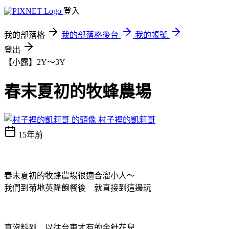
登入
我的部落格
我的部落格後台
我的帳號
登出
【小露】2Y～3Y
春末夏初的牧蜂農場
村子裡的凱莉哥
15年前
春末夏初的牧蜂農場很適合溜小人～
我們到菊地英隆飽餐後 就直接到這邊玩
真沒料到 以往台東才有的金針花兒