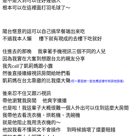
是不是大到可以住好幾個人
根本可以在這裡面打羽毛球了～
陽台愜意的話可以自己搞早餐端出來吃
不過我本人懶 樓下就有現成的去樓下吃就好
住進去的那晚 我拿著手機視訊三個不同的人兒
因為我實在亢奮到想跟台北的親友分享
我先call了凱莉媽跟小露
然後直接連線視訊房間給她們看
凱莉媽在台北靠邀的比我還大聲
(哎～要是她一起去應該會吵到其他房客)
後來忍不住又跟25視訊
帶他瀏覽我房間 他爽字連連
也是啦！我這輩子大概很難一個人外出可以住到這麼大房間
我帶他去看洗衣機、烘乾機、洗碗機
就是他阻止我用洗衣機的～
他說我看不懂英文不會操作 到時候搞壞了還要賠錢