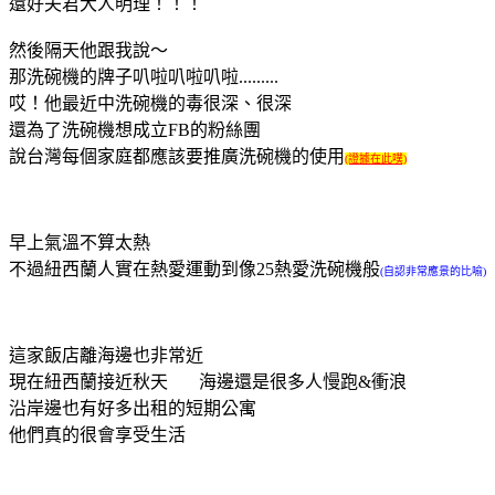
還好夫君大人明理！！！
然後隔天他跟我說～
那洗碗機的牌子叭啦叭啦叭啦.........
哎！他最近中洗碗機的毒很深、很深
還為了洗碗機想成立FB的粉絲團
說台灣每個家庭都應該要推廣洗碗機的使用
(證據在此噗)
早上氣溫不算太熱
不過紐西蘭人實在熱愛運動到像25熱愛洗碗機般
(自認非常應景的比喻)
這家飯店離海邊也非常近
現在紐西蘭接近秋天 海邊還是很多人慢跑&衝浪
沿岸邊也有好多出租的短期公寓
他們真的很會享受生活