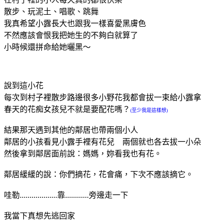
散步、玩泥土、唱歌、跳舞
我真希望小露長大也跟我一樣喜愛黑膚色
不然應該會恨我把她生的不夠白就算了
小時候還拼命給她曬黑～
說到這小花
每次到村子裡散步路邊很多小野花我都會拔一束給小露拿
春天的花痴女孩兒不就是要配花嗎？
(至少我是這樣想)
結果那天遇到其他的鄰居也帶兩個小人
鄰居的小孩看見小露手裡有花兒 兩個就也各去拔一小朵
然後拿到鄰居面前說：媽媽，妳看我也有花。
鄰居緩緩的說：你們摘花，花會痛，下次不應該摘它。
哇勒...................靠............旁邊走一下
我當下真想先逃回家