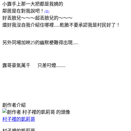
小露手上那一大把都是我摘的
鄰居是在對我說吧！
(泣)
好丟臉兒～～～超丟臉兒的～～～
還好我沒自我介紹住哪裡.....乾脆不要承認我是村民好了！
另外同場加映25的幽默梗難得出現.....
露哥豪氣萬千 只差叼煙........
創作者介紹
村子裡的凱莉哥
村子裡的凱莉哥