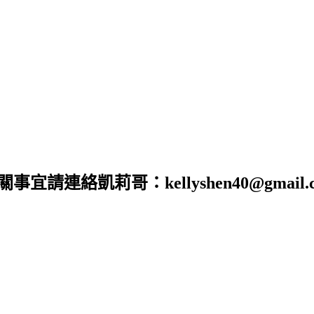
合作相關事宜請連絡凱莉哥：kellyshen40@gm