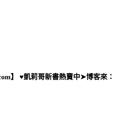
ail.com】 ♥凱莉哥新書熱賣中➤博客來：