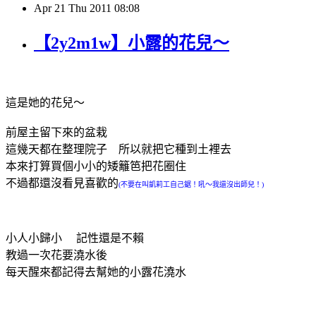
Apr
21
Thu
2011
08:08
【2y2m1w】小露的花兒～
這是她的花兒～
前屋主留下來的盆栽
這幾天都在整理院子 所以就把它種到土裡去
本來打算買個小小的矮籬笆把花圈住
不過都還沒看見喜歡的
(不要在叫凱莉工自己鋸！吼～我還沒出師兒！)
小人小歸小 記性還是不賴
教過一次花要澆水後
每天醒來都記得去幫她的小露花澆水