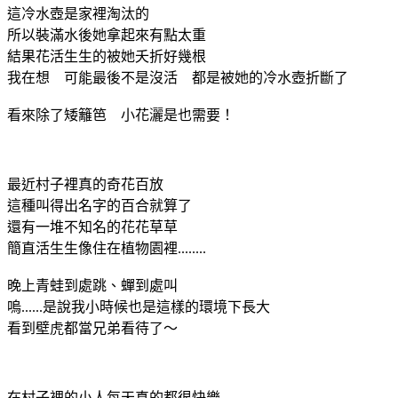
這冷水壺是家裡淘汰的
所以裝滿水後她拿起來有點太重
結果花活生生的被她夭折好幾根
我在想 可能最後不是沒活 都是被她的冷水壺折斷了
看來除了矮籬笆 小花灑是也需要！
最近村子裡真的奇花百放
這種叫得出名字的百合就算了
還有一堆不知名的花花草草
簡直活生生像住在植物園裡........
晚上青蛙到處跳、蟬到處叫
嗚......是說我小時候也是這樣的環境下長大
看到壁虎都當兄弟看待了～
在村子裡的小人每天真的都很快樂