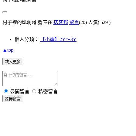
村子裡的凱莉哥 發表在
痞客邦
留言
(20)
人氣(
529
)
個人分類：
【小露】2Y～3Y
▲top
載入更多
公開留言
私密留言
發佈留言