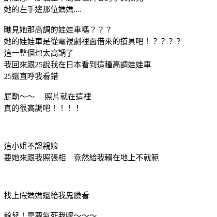
她的左手邊那位媽媽....
瞧見她那高調的娃娃車嗎？？？
她的娃娃車是從電視劇裡面借來的道具吧！？？？？
這一整個也太高調了
我回來跟25說我在日本看到這種高調娃娃車
25還直呼我看錯
屁勒～～ 照片就在這裡
真的很高調吧！！！！
這小姐不認親娘
要她來跟我照張相 竟然給我賴在地上不就範
找上假媽媽還給我鬼臉看
幹兒！是要氣死我喔～～～