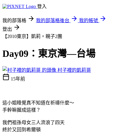
登入
我的部落格
我的部落格後台
我的帳號
登出
【2010東京】凱莉。親子2團
Day09：東京灣—台場
村子裡的凱莉哥
15年前
這小姐睡覺真不知道在祈禱什麼～
手幹嘛握成這樣？
我們祖孫母女三人流浪了四天
終於又回到希爾頓