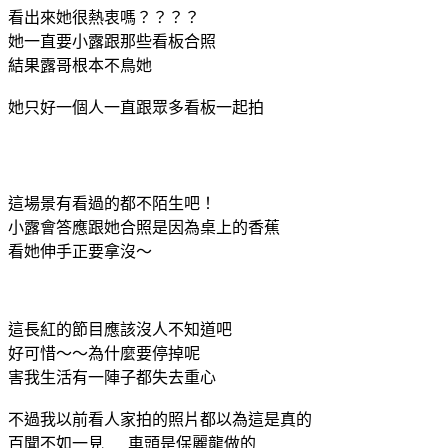
看出來她很熱衷嗎？？？？
她一直要小露跟那些看板合照
結果露哥根本不鳥她
她只好一個人一直跟眾多看板一起拍
這場景有看過的都不陌生吧！
小露會答應跟她合照是因為桌上的香蕉
看她伸手正要拿沒～
這長紅的節目應該沒人不知道吧
好可惜～～為什麼要停掉呢
害我生活有一陣子都失去重心
不過我以前看人家拍的照片都以為這是真的
百聞不如一見 車頭是保麗龍做的