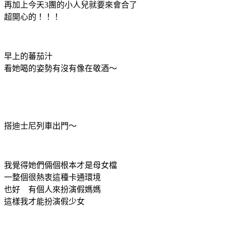
再加上今天3團的小人兒就要來會合了
超開心的！！！
早上的蕃茄汁
看她喝的姿勢有沒有像在敬酒～
搭迪士尼列車出門～
我覺得她們倆個根本才是母女檔
一整個很熱衷這種卡通環境
也好 有個人來扮演假媽媽
這樣我才能扮演假少女