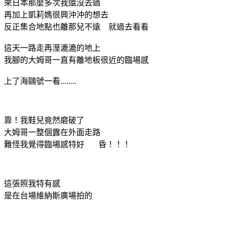
來日本那麼多次我還沒去過
再加上凱莉媽很興沖沖的想去
反正集合地點也離那兒不遠 就過去看看
這天一路走再溼漉漉的地上
我腳的大姆哥一直有離地板很近的臨場感
上了海鷗號一看........
靠！我鞋兒竟然磨破了
大姆哥一整個露在外面走路
難怪我覺得臨場感特好 昏！！！
這張照我特有感
是在台場維納斯廣場拍的