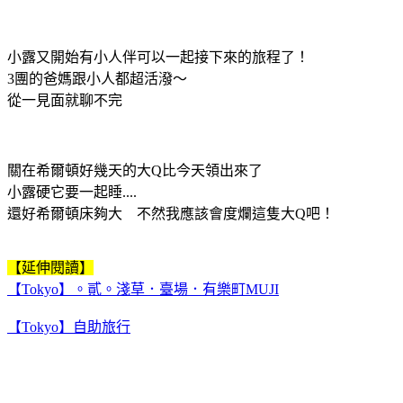
小露又開始有小人伴可以一起接下來的旅程了！
3團的爸媽跟小人都超活潑～
從一見面就聊不完
關在希爾頓好幾天的大Q比今天領出來了
小露硬它要一起睡....
還好希爾頓床夠大 不然我應該會度爛這隻大Q吧！
【延伸閱讀】
【Tokyo】。貳。淺草．臺場．有樂町MUJI
【Tokyo】自助旅行