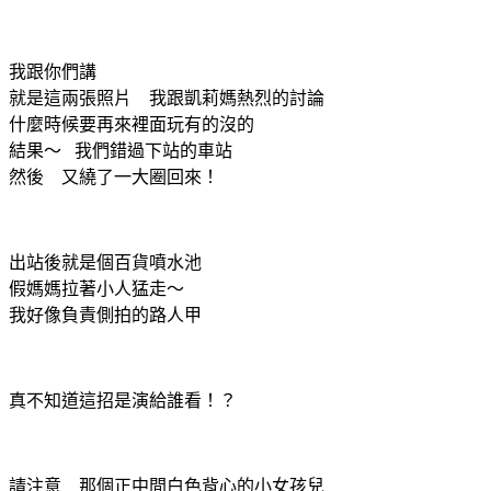
我跟你們講
就是這兩張照片 我跟凱莉媽熱烈的討論
什麼時候要再來裡面玩有的沒的
結果～ 我們錯過下站的車站
然後 又繞了一大圈回來！
出站後就是個百貨噴水池
假媽媽拉著小人猛走～
我好像負責側拍的路人甲
真不知道這招是演給誰看！？
請注意 那個正中間白色背心的小女孩兒