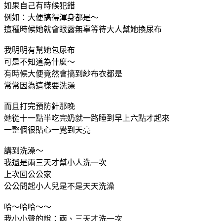
如果自己有時候犯錯
例如：大便搞得渾身都是～
這種時候她就會眼露無辜等待大人幫她換尿布
我明明有幫她包尿布
可是不知道為什麼～
有時候大便竟然會搞到紗布衣都是
常常因為這樣要洗澡
而且打完預防針那晚
她從十一點半吃完奶就一路睡到早上六點才起來
一整個很貼心一覺到天亮
講到洗澡～
我還是兩三天才幫小人洗一次
上次回公公家
公公問起小人兒是不是天天洗澡
哈～哈哈～～
我小小聲的說：兩、三天才洗一次