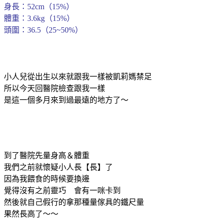
身長：52cm（15%）
體重：3.6kg（15%）
頭圍：36.5（25~50%）
小人兒從出生以來就跟我一樣被凱莉媽禁足
所以今天回醫院檢查跟我一樣
是這一個多月來到過最遠的地方了～
到了醫院先量身高＆體重
我們之前就懷疑小人長【長】了
因為我餵食的時候要換邊
覺得沒有之前靈巧 會有一咪卡到
然後就自己假行的拿那種量傢具的鐵尺量
果然長高了～～