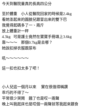
今天到醫院量真的長高四公分
至於體重 小人從醫院回家的時候是2.4kg
看她澎起來的圓臉兒跟冒出來的雙下巴
我覺得起碼多了一、兩斤
放上體重計一秤
4.3kg 可是護士竟然在寶寶手冊填上3.6kg
靠～～～ 那個0.7kg是去哪？
她說扣掉衣服跟尿布
吼～～～～～～
這一扣也扣太多了吧！
小人兒這一個月以來 實在很值得稱讚
乖巧的不得了～
平常很少哭鬧 餓了也是哎一兩聲
晚上叫我起床也是哎個一兩聲就等我起來餵食