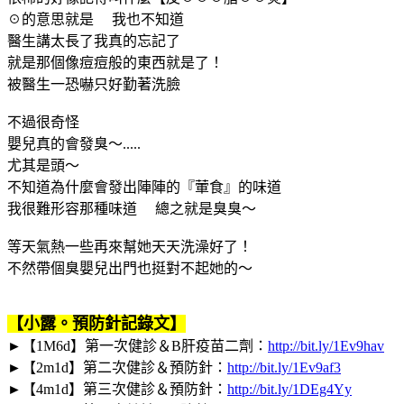
☉的意思就是 我也不知道
醫生講太長了我真的忘記了
就是那個像痘痘般的東西就是了！
被醫生一恐嚇只好勤著洗臉
不過很奇怪
嬰兒真的會發臭～.....
尤其是頭～
不知道為什麼會發出陣陣的『葷食』的味道
我很難形容那種味道 總之就是臭臭～
等天氣熱一些再來幫她天天洗澡好了！
不然帶個臭嬰兒出門也挺對不起她的～
【小露。預防針記錄文】
►
【1M6d】第一次健診＆B肝疫苗二劑：
http://bit.ly/1Ev9hav
►
【2m1d】第二次健診＆預防針：
http://bit.ly/1Ev9af3
►
【4m1d】第三次健診＆預防針：
http://bit.ly/1DEg4Yy