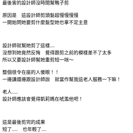
最後害的設計師沒時間幫鴨子剪
原因是 這設計師剪頭髮超慢慢慢慢
一開始問她要剪什麼髮型她也拿不定主意
設計師就幫她剪了這樣....
沒想到她竟然反悔 覺得跟剪之前的模樣差不了太多
所以又要設計師幫她重剪短一咪～
整個很令在座的人傻眼！！
一邊講還邊跟設計師說 就當作幫我這老人服務一下嘛！
老人.....
設計師應該會覺得凱莉媽在唬濫他吧！
這是最後剪完的成果
短了..... 也年輕了....