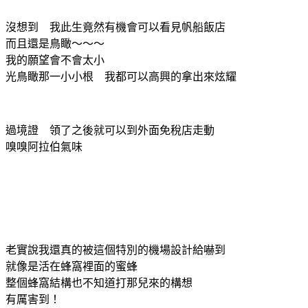
沒想到 我此生竟然有機會可以看見帆船飯店
而且還是鳥瞰～～～
我的願望會不會太小
光鳥瞰那一小小根 我都可以高興的拿出來炫耀
過境證 領了之後就可以到外面免稅店走動
嗅嗅阿拉伯氣味
老實說我還真的被這個特別的機場設計給嚇到
就像是活在蜂窩裡面的蜜蜂
整個蜂窩結構也不知道打那兒來的構想
有厲害到！