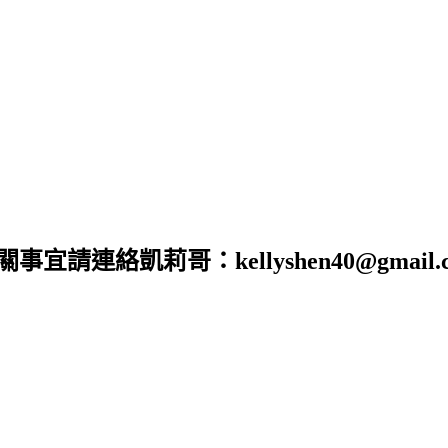
合作相關事宜請連絡凱莉哥：kellyshen40@gm