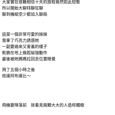
大家實在很難相信十天的旅程竟然如此短暫
所以開始大聊特聊狂聊
聊到機組空少都加入聊局
這是一個非常可愛的妹妹
我拿了巧克力誘惑她
一副要過來又害羞的樣子
乾脆在地上做起瑜珈動作
最後被她媽媽拉回去位置睡覺
飛了五個小時之後
抵達阿布達比～
飛機要降落前 就看見兩顆大大的人造棕櫚樹