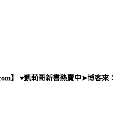
ail.com】 ♥凱莉哥新書熱賣中➤博客來：