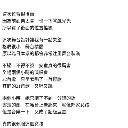
這次位置很後面
因為前面票太貴 也一下就飆光光
所以買了後面的位置搖擺
這次舞台設計讓我有一點失望
格局很小 舞台精簡
原以為日本系的都會非常注重舞台裝潢
不過 不得不說 安室真的很厲害
全場兩個小時的演唱會
22首歌 只坐著唱了一首慢歌
其餘的21首歌 又唱又跳
兩個小時 她只講了不到一分鐘的話
害羞的她 在舞台上看起來 就像鄰家女孩
但是音樂一下 又成了超級巨星
真的很佩服這個女孩