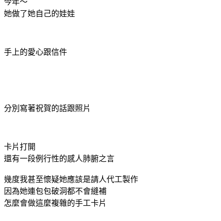
今年～
她做了她自己的娃娃
手上的愛心跟信件
分別寫著祝賀的話跟照片
卡片打開
還有一段例行性的感人肺腑之言
幾度我甚至懷疑她應該是請人代工製作
因為她連包包破洞都不會縫補
怎麼會做這麼複雜的手工卡片