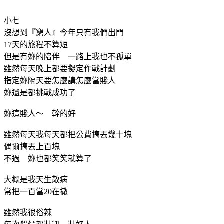
小七
沒想到『窮人』今年只有我們出門
17天的旅程不算短
但是有妳的陪伴 一路上我也不孤單
雖然每天晚上都要擬定作戰計劃
指定妳隔天要怎麼講怎麼當賤人
妳還是都挑戰成功了
妳這賤人～ 幹的好
雖然每天我每天都把公費搞丟幾十塊
偶爾搞丟上百塊
不過 妳也都笑笑就算了
大概是我天生散病
常把一百當20在撒
雖然我很俗辣