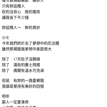
每次殺價都裝凱 裝好人
只有妳這賤人
砍的沒良心 殺的徹底
讓我省下不少錢
妳這賤人～ 幹的真好
小七
今年我們終於去了夢想中的尼泊爾
雖然那裡跟我夢想中差距很大
除了 17天肚子沒飽過
除了 滿街的塵土飛揚
除了 偶爾有溫水可洗澡
但是 有妳的一路愛鄉隨
我還是覺得有美好的回憶
明年
窮人一定要湊齊