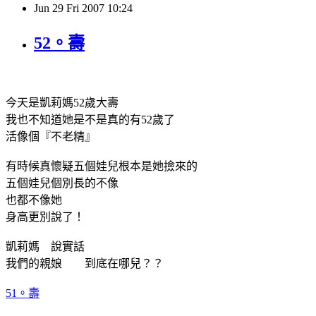
Jun
29
Fri
2007
10:24
52。壽
今天是凱莉媽52歲大壽
我也不知道她是不是真的有52歲了
活像個『不老精』
有時候真懷疑五個娃兒根本是她撿來的
五個娃兒個別長的不像
也都不像她
身高更別說了！
凱莉媽 說實話
我們的親娘 到底在哪兒？？
51。壽