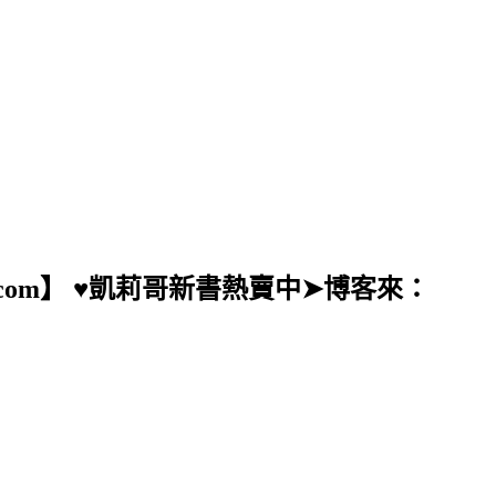
ail.com】 ♥凱莉哥新書熱賣中➤博客來：