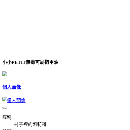
小小PETIT無毒可剝指甲油
個人頭像
暱稱：
村子裡的凱莉哥