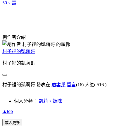
50。壽
創作者介紹
村子裡的凱莉哥
村子裡的凱莉哥
村子裡的凱莉哥 發表在
痞客邦
留言
(16)
人氣(
516
)
個人分類：
凱莉。媽咪
▲top
載入更多