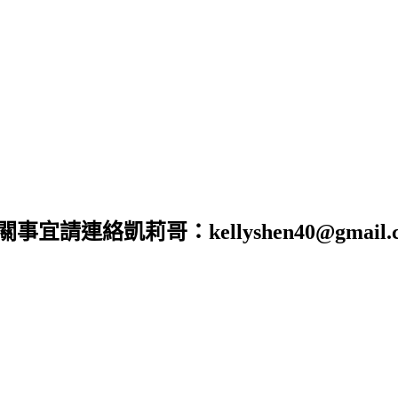
合作相關事宜請連絡凱莉哥：kellyshen40@gm