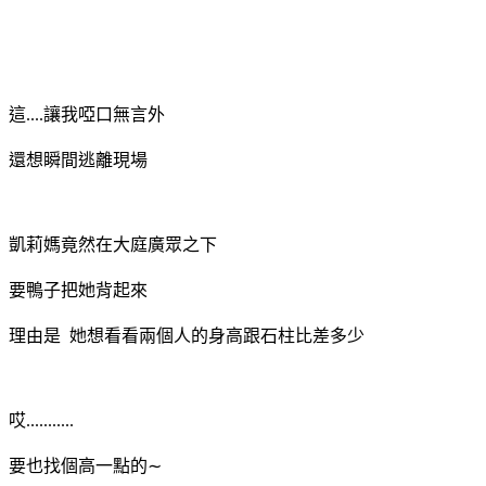
這....讓我啞口無言外
還想瞬間逃離現場
凱莉媽竟然在大庭廣眾之下
要鴨子把她背起來
理由是 她想看看兩個人的身高跟石柱比差多少
哎...........
要也找個高一點的∼