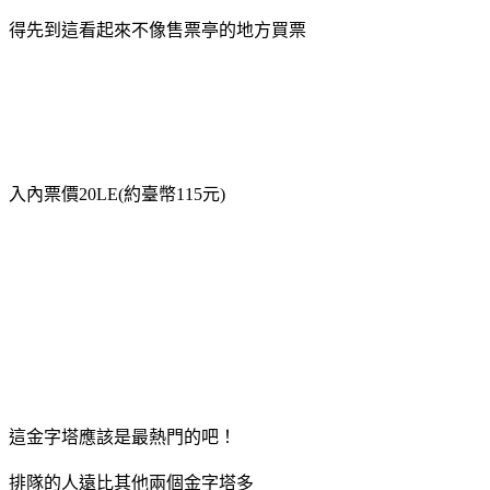
得先到這看起來不像售票亭的地方買票
入內票價20LE(約臺幣115元)
這金字塔應該是最熱門的吧！
排隊的人遠比其他兩個金字塔多