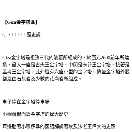
【Giza金字塔區】
╮．﹏．╭歷史說......
Giza金字塔是祖孫三代的陵墓所組成的，於西元2600前年所建
造，最大一座是古夫王金字塔、中間是卡菲王金字塔、接著是
孟考王金字塔，此外還有六座小型的金字塔。這些金字塔外觀
都是由石灰岩及少數的花崗岩所組成。
車子停在金字塔停車場
小穆侃侃而談金字塔的偉大歷史
耳邊聽著小穆標準的國語解說著埃及法老王偉大的史蹟