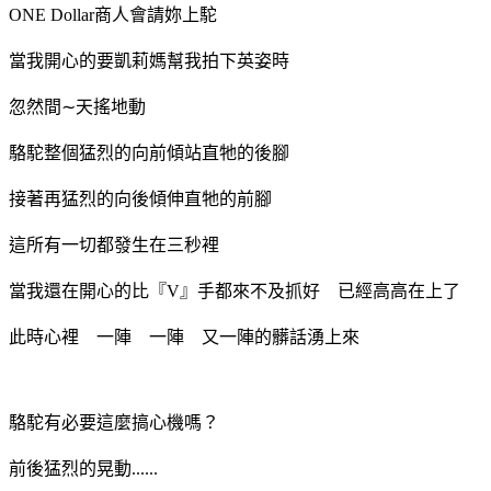
ONE Dollar商人會請妳上駝
當我開心的要凱莉媽幫我拍下英姿時
忽然間∼天搖地動
駱駝整個猛烈的向前傾站直牠的後腳
接著再猛烈的向後傾伸直牠的前腳
這所有一切都發生在三秒裡
當我還在開心的比『V』手都來不及抓好 已經高高在上了
此時心裡 一陣 一陣 又一陣的髒話湧上來
駱駝有必要這麼搞心機嗎？
前後猛烈的晃動......