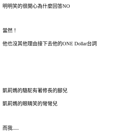
明明笑的很開心為什麼回答NO
當然！
他也沒其他理由接下去他的ONE Dollar台詞
凱莉媽的駱駝有著修長的腳兒
凱莉媽的眼睛笑的彎彎兒
而我.....