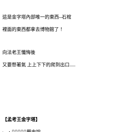
這是金字塔內部唯一的東西--石棺
裡面的東西都拿去博物館了！
向法老王懺悔後
又要憋著氣 上上下下的爬到出口.....
【孟考王金字塔】
╮．﹏．╭歷史說......