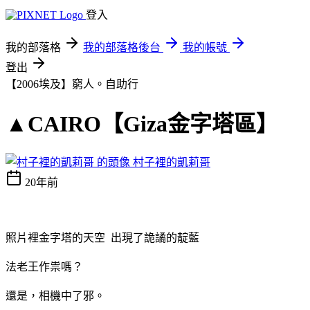
登入
我的部落格
我的部落格後台
我的帳號
登出
【2006埃及】窮人。自助行
▲CAIRO【Giza金字塔區】
村子裡的凱莉哥
20年前
照片裡金字塔的天空 出現了詭譎的靛藍
法老王作祟嗎？
還是，相機中了邪。