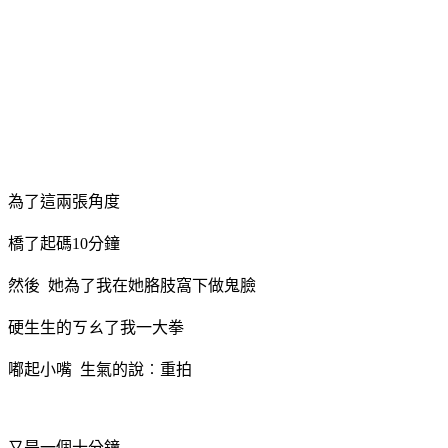
為了這兩張角度
橋了起碼10分鐘
然後 她為了我在她胳肢窩下做鬼臉
硬生生的ㄎㄠ了我一大拳
嘟起小嘴 生氣的說︰重拍
又是一個十分鐘.....