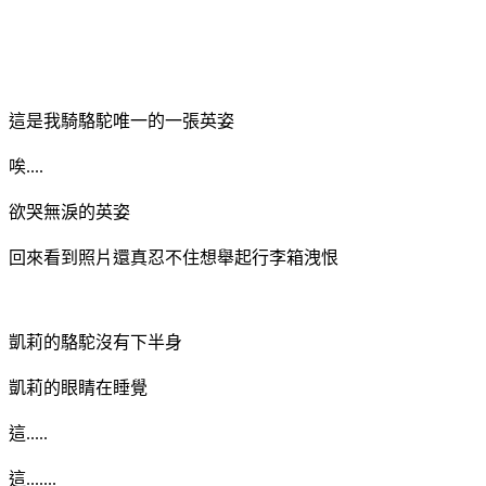
這是我騎駱駝唯一的一張英姿
唉....
欲哭無淚的英姿
回來看到照片還真忍不住想舉起行李箱洩恨
凱莉的駱駝沒有下半身
凱莉的眼睛在睡覺
這.....
這.......