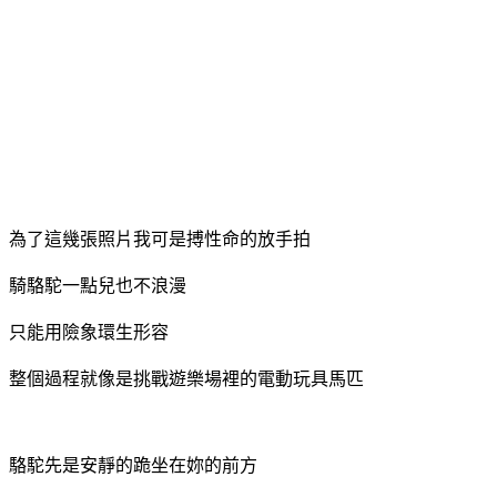
為了這幾張照片我可是搏性命的放手拍
騎駱駝一點兒也不浪漫
只能用險象環生形容
整個過程就像是挑戰遊樂場裡的電動玩具馬匹
駱駝先是安靜的跪坐在妳的前方