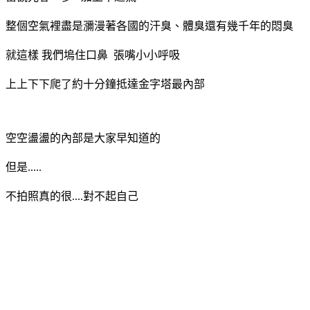
整個空氣裡盡是瀰漫著各國的汗臭、體臭還有幾千年的悶臭
就這樣 我們塢住口鼻 張嘴小小呼吸
上上下下爬了約十分鐘抵達金字塔最內部
空空盪盪的內部是大家早知道的
但是.....
不拍照真的很....對不起自己