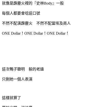
就像是霹靂火裡的『史林Body』一般
每個人都要會唸這口號
不然不配演霹靂火 不然不配當埃及商人
ONE Dollar！ONE Dollar！ONE Dollar！
這次鴨子聰明 躲的老遠
只剩她一個人表演
這樣就算了