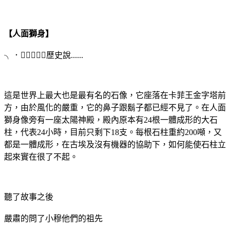
【人面獅身】
╮．﹏．╭歷史說......
這是世界上最大也是最有名的石像，它座落在卡菲王金字塔前
方，由於風化的嚴重，它的鼻子跟鬍子都已經不見了。在人面
獅身像旁有一座太陽神殿，殿內原本有24根一體成形的大石
柱，代表24小時，目前只剩下18支。每根石柱重約200噸，又
都是一體成形，在古埃及沒有機器的協助下，如何能使石柱立
起來實在很了不起。
聽了故事之後
嚴肅的問了小穆他們的祖先