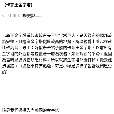
【卡菲王金字塔】
╮．﹏．╭歷史說......
卡菲王金字塔看起來較古夫王金字塔巨大，是因為它的頂部較
為完整，且這座金字塔處於較高的地勢，所以視覺上看起來就
比較高聳。最上面好似帶著帽子般的卡菲王金字塔，以前所有
金字塔的外觀都是包覆著一層石灰岩，如頂端般的平滑，但因
為當時見造城牆缺乏材料，所以就將金字塔外緣打掉，搬去建
造城牆。（聽起來真有點蠢，可是小穆是這樣子告訴我們歷史
的）
這是我們選擇入內參觀的金字塔