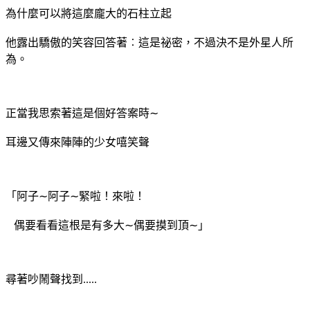
為什麼可以將這麼龐大的石柱立起
他露出驕傲的笑容回答著︰這是祕密，不過決不是外星人所
為。
正當我思索著這是個好答案時∼
耳邊又傳來陣陣的少女嘻笑聲
「阿子∼阿子∼緊啦！來啦！
偶要看看這根是有多大∼偶要摸到頂∼」
尋著吵鬧聲找到.....