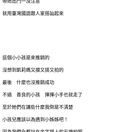
帶她出門一沒注意
就用臺灣國語跟人家搭訕起來
這個小小孩是來推銷的
沒想到凱莉媽又摸又搓又拍的
最後 什麼也沒推銷成功
不過 善良的小孩 揮揮小手也就走了
至於她們在講些什麼我倒是不清楚
小孩兒應該以為遇到小姊姊吧！
因為我們全都站在金字塔上的石塊拍照