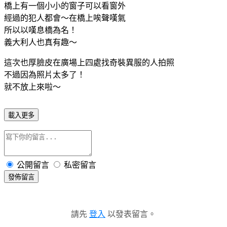
橋上有一個小小的窗子可以看窗外
經過的犯人都會～在橋上唉聲嘆氣
所以以嘆息橋為名！
義大利人也真有趣～
這次也厚臉皮在廣場上四處找奇裝異服的人拍照
不過因為照片太多了！
就不放上來啦～
載入更多
公開留言
私密留言
發佈留言
請先
登入
以發表留言。