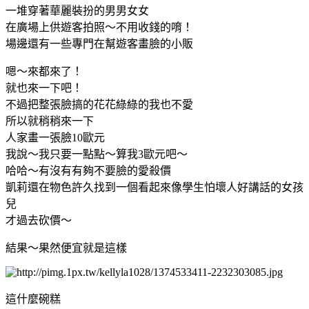
一堆穿著華麗裝扮的男男女女
在廣場上供遊客拍照～不用收錢的唷！
場邊還有一些專門在幫遊客畫臉的小販
嗯～來都來了！
就也來一下吧！
不過把整張臉搞的花花綠綠的我也不愛
所以就稍稍來一下
人家畫一張臉10歐元
我說～我只要一點點～算我3歐元吧～
哈哈～有沒有有夠不要臉的愛殺價
凱莉還在物色許久找到一個看起來像學生怕壞人好講話的女孩
兒
才過去砍價～
結果～果然便宜就是這樣
這什麼碗糕