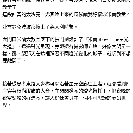
最近有經過統一時代百貨一樓，有沒有發現大門口變成米蘭大
教堂了！
這設計真的太漂亮，尤其晚上來的時候讓我好懷念米蘭教堂。
連雪鈴兔波波都換上了義大利時裝。
大門口米蘭大教堂底下的拱門還設計了『米蘭Show Time星光
大道』，透過聲光呈現，旁邊還有攝影師立牌，好像大明星一
樣，露、梨那天在這裡踩著不同燈光變化的影子，就玩到不想
要離開了。
接著從忠孝東路大步梯可以沿著星光空廊往上走，就會看到四
座穿著時尚服飾的人台，在閃閃發亮的燈光襯托下，把夜晚的
夜空點綴的好漂亮，讓人好像置身在一個不可思議的夢幻世
界。