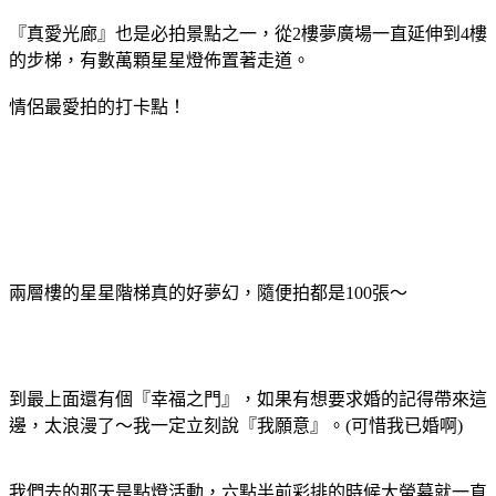
『真愛光廊』也是必拍景點之一，從2樓夢廣場一直延伸到4樓
的步梯，有數萬顆星星燈佈置著走道。
情侶最愛拍的打卡點！
兩層樓的星星階梯真的好夢幻，隨便拍都是100張～
到最上面還有個『幸福之門』，如果有想要求婚的記得帶來這
邊，太浪漫了～我一定立刻說『我願意』。(可惜我已婚啊)
我們去的那天是點燈活動，六點半前彩排的時候大螢幕就一直