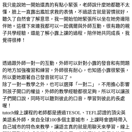
我只能說她一開始還真的有點小緊張，老師說什麼她都聽不太
懂，臉上一直露出尷尬求救的表情，不過語言就是習慣就好，
聽久了自然會了解意思，我一開始怕她緊張所以坐在她旁邊陪
伴她。這樣下來連我都可以一起偶爾與外師互動，很有趣的親
子共學經驗，還能了解小露上課的過程，陪伴她共同成長，我
覺得很棒！
透過跟外師一對一的互動，外師可以針對小露的發音和有問題
的地方加強複習和練習，外師很有耐心，也知道小露很緊張，
所以要她跟著自己發音就可以了。
除了一對一教學之外，也可以選擇「一對二」，不用擔心影響
到孩子開口的權益，外師的教學經驗都很足夠，所以可以讓孩
子們開口說，同時可以聽到彼此的口音，學習到彼此的長處
喔！
tutorJr線上課程的老師都是通過TESOL、TEFL認證的頂尖英
美語系外師，來自全球100多個主要城市，上課時會適時帶入
自己城市的特色來教學，讓語言真的就是用聊天來學習，線上