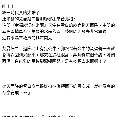
哇！！
統一時代真的太酷了！
連米蘭的艾曼紐二世迴廊都搬來台北啦～
這間『幸福糜漫在米蘭』天空有雪白的糜鹿從天而降，中間的
幸福雪橇車有10萬顆的水晶佈置，整個閃閃發亮非常耀眼。
近看水晶雪橇真的非常閃亮。
艾曼紐二世迴廊地上有隻公牛，腳跟踩著公牛的蛋蛋轉一圈就
會再次回到米蘭來，那天在這裡跟露、梨解釋這個傳說，她們
兩個一直瘋狂的用後腳跟轉圈兒，是有多想去米蘭啊！？
從天而降的雪白糜鹿很好拍～旋轉而下的層次感，就好像真的
有糜鹿飛下來了。