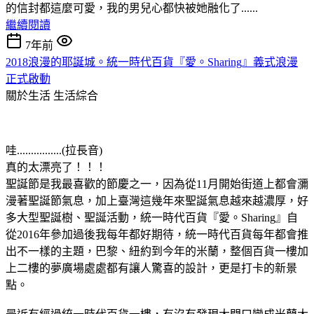
的信封都這麼可愛，我的男兒心都快被她融化了......
繼續閱讀
7年前
2018浪漫的耶誕城。統一時代百貨『愛。Sharing』義式浪漫
正式啟動
關於生活
生活綜合
哇................(拉長音)
真的太漂亮了！！！
聖誕節是我最喜歡的節慶之一，因為從11月開始街道上都會瀰
漫著聖誕節氣息，加上臺灣這幾年來聖誕氣息越來越濃厚，好
多大型聖誕樹、聖誕活動，統一時代百貨『愛。Sharing』自
從2016年參加過後我每年都好期待，統一時代百貨每年都會推
出不一樣的主題，巴黎、紐約到今年的米蘭，整個百貨一樓加
上二樓的夢廣場處處都有讓人驚喜的設計，更是打卡的新景
點。