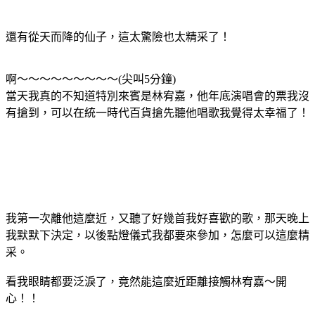
還有從天而降的仙子，這太驚險也太精采了！
啊～～～～～～～～～(尖叫5分鐘)
當天我真的不知道特別來賓是林宥嘉，他年底演唱會的票我沒
有搶到，可以在統一時代百貨搶先聽他唱歌我覺得太幸福了！
我第一次離他這麼近，又聽了好幾首我好喜歡的歌，那天晚上
我默默下決定，以後點燈儀式我都要來參加，怎麼可以這麼精
采。
看我眼睛都要泛淚了，竟然能這麼近距離接觸林宥嘉～開
心！！