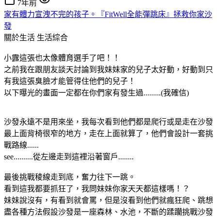
7年前
家有體力宣洩不完的孩子。『FitWell全能彈跳床』拯救你家沙
發
關於生活
生活綜合
小露這張也太像體育選手了吧！！
之前我在跟朋友談天討論到我妹妹家的兒子太好動，好動到只
有我這張臭臉才能管得住他們的兒子！
以下曝光的畫面一定都在你們家有發生過.........(我確信)
沙發永遠不是用來坐，我每次看到他們都是爬行或是走在沙發
最上面背椅很窄的地方，走在上面就算了，他們會設計一套挑
戰路線......
see..........從左邊走到這裡沿著窗戶........
最後挑戰稜線走到底，奮力往下一跳。
看到這我都要抓狂了，我問妹妹你家天天都這樣嗎！？
妹妹說沒有，有看到就會罵，但是沒看到他們就瘋狂爬、跳想
盡各種方法假設沙發是一座森林、水池，不斷的蹂躪挑戰沙發