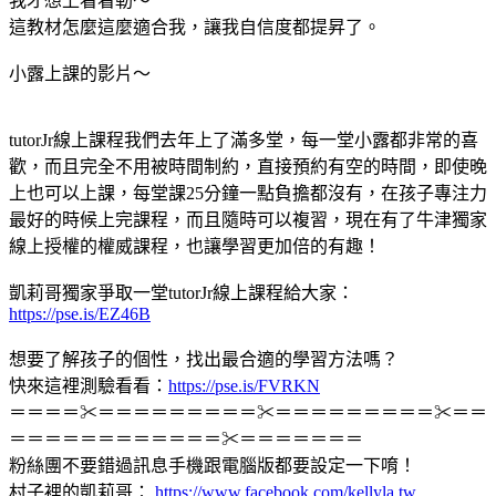
我才想上看看勒～
這教材怎麼這麼適合我，讓我自信度都提昇了。
小露上課的影片～
tutorJr線上課程我們去年上了滿多堂，每一堂小露都非常的喜
歡，而且完全不用被時間制約，直接預約有空的時間，即使晚
上也可以上課，每堂課25分鐘一點負擔都沒有，在孩子專注力
最好的時候上完課程，而且隨時可以複習，現在有了牛津獨家
線上授權的權威課程，也讓學習更加倍的有趣！
凱莉哥獨家爭取一堂tutorJr線上課程給大家：
https://pse.is/EZ46B
想要了解孩子的個性，找出最合適的學習方法嗎？
快來這裡測驗看看：
https://pse.is/FVRKN
＝＝＝＝✂＝＝＝＝＝＝＝＝＝✂＝＝＝＝＝＝＝＝＝✂＝＝
＝＝＝＝＝＝＝＝＝＝＝＝✂＝＝＝＝＝＝＝
粉絲團不要錯過訊息手機跟電腦版都要設定一下唷！
村子裡的凱莉哥：
https://www.facebook.com/kellyla.tw