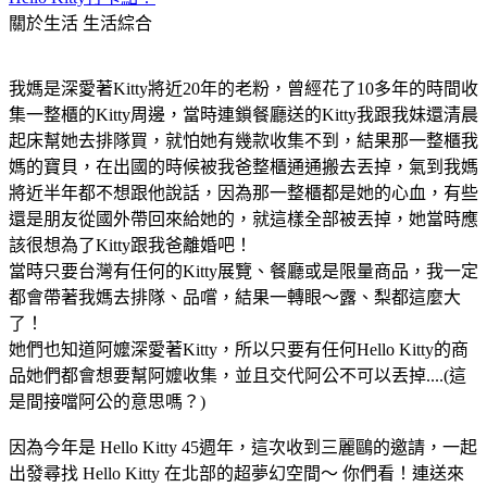
關於生活
生活綜合
我媽是深愛著Kitty將近20年的老粉，曾經花了10多年的時間收
集一整櫃的Kitty周邊，當時連鎖餐廳送的Kitty我跟我妹還清晨
起床幫她去排隊買，就怕她有幾款收集不到，結果那一整櫃我
媽的寶貝，在出國的時候被我爸整櫃通通搬去丟掉，氣到我媽
將近半年都不想跟他說話，因為那一整櫃都是她的心血，有些
還是朋友從國外帶回來給她的，就這樣全部被丟掉，她當時應
該很想為了Kitty跟我爸離婚吧！
當時只要台灣有任何的Kitty展覽、餐廳或是限量商品，我一定
都會帶著我媽去排隊、品嚐，結果一轉眼～露、梨都這麼大
了！
她們也知道阿嬤深愛著Kitty，所以只要有任何Hello Kitty的商
品她們都會想要幫阿嬤收集，並且交代阿公不可以丟掉....(這
是間接噹阿公的意思嗎？)
因為今年是 Hello Kitty 45週年，這次收到三麗鷗的邀請，一起
出發尋找 Hello Kitty 在北部的超夢幻空間～ 你們看！連送來