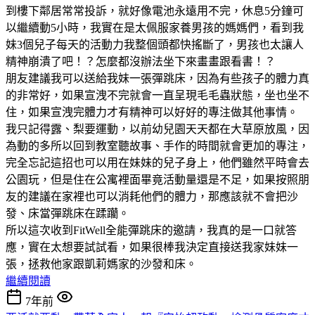
到樓下鄰居常常投訴，就好像電池永遠用不完，休息5分鐘可
以繼續動5小時，我實在是太佩服家養男孩的媽媽們，看到我
妹3個兒子每天的活動力我整個頭都快搖斷了，男孩也太讓人
精神崩潰了吧！？怎麼都沒辦法坐下來畫畫跟看書！？
朋友建議我可以送給我妹一張彈跳床，因為有些孩子的體力真
的非常好，如果宣洩不完就會一直呈現毛毛蟲狀態，坐也坐不
住，如果宣洩完體力才有精神可以好好的專注做其他事情。
我只記得露、梨要運動，以前幼兒園天天都在大草原放風，因
為動的多所以回到教室聽故事、手作的時間就會更加的專注，
完全忘記這招也可以用在妹妹的兒子身上，他們雖然平時會去
公園玩，但是住在公寓裡面畢竟活動量還是不足，如果按照朋
友的建議在家裡也可以消耗他們的體力，那應該就不會把沙
發、床當彈跳床在蹂躪。
所以這次收到FitWell全能彈跳床的邀請，我真的是一口就答
應，實在太想要試試看，如果很棒我決定直接送我家妹妹一
張，拯救他家跟凱莉媽家的沙發和床。
繼續閱讀
7年前