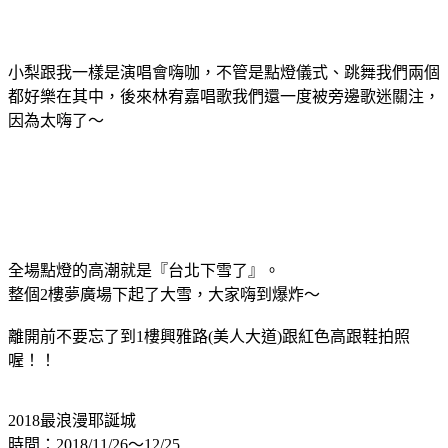
小梨跟我一樣是演唱會嗨咖，不管是點燈儀式、跳舞我們兩個
都好樂在其中，後來林宥嘉唱歌我們還一度被旁邊歌迷關注，
因為太嗨了～
全場點燈的高潮就是『台北下雪了』。
整個2樓夢廣場下起了大雪，大家嗨到爆炸～
離開前不要忘了到1樓興雅路(美人大道)跟紅色高跟鞋拍照
喔！！
2018最浪漫耶誕城
時間：2018/11/26～12/25