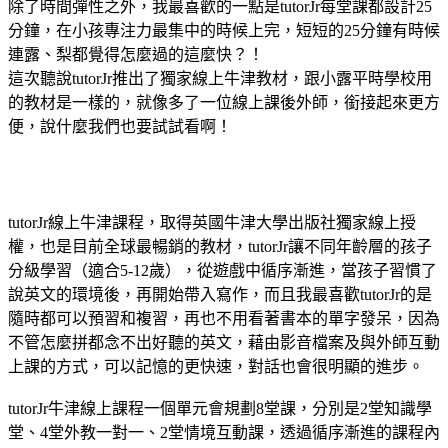
除了時間彈性之外，我最喜歡的一點是tutorJr每堂課都設計25
分鐘，在小孩專注力最集中的時候上完，短短的25分鐘有時候
連露、梨都覺得怎麼過的這麼快？！
這次聽說tutorJr推出了獨家線上牛津教材，跟小露平時學校用
的教材是一樣的，就像多了一位線上課後外師，銜接起來更方
便，說什麼我們也要試試看啊！
tutorJr線上牛津課程，取得英國牛津大學出版社獨家線上授
權，也是目前全球最暢銷的教材，tutorJr讓不同年齡層的孩子
分級學習（適合5-12歲），從遊戲中循序漸進，當孩子習慣了
說英文的環境後，再開始帶入寫作，而且我最喜歡tutorJr的是
隨時都可以預習和複習，再也不用看著書本的單字發呆，因為
不管怎麼拼都念不出好聽的英文，藉由影音檔案及與外師互動
上課的方式，可以記憶的更快速，對話也會很明顯的進步。
tutorJr牛津線上課程一個單元會規劃8堂課，分別是2堂知識學
堂、4堂外教一對一、2堂情境互動課，透過循序漸進的課程內