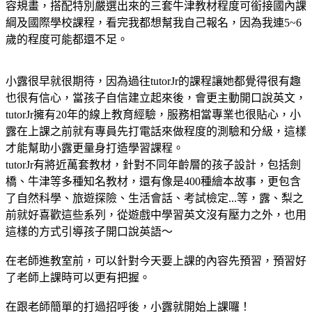
容規畫，搭配特別嚴選出來的三套牛津教材程度可銜接國內課
綱及國際學校課程，看完我都想幫我自己報名，因為我連5~6
歲的程度可能都還不足。
小露很早就很期待，因為過往tutorJr的課程讓她都覺得很有趣
也很有信心，當孩子自信建立起來後，會更主動開口說英文，
tutorJr擁有20年的線上教育經驗，服務相當專業也很貼心，小
露在上課之前就有專員先打電話來做程度的測驗和分級，這樣
才能幫助小露更量身打造學習課程。
tutorJr有將近萬套教材，針對不同年齡層的孩子設計，包括劍
橋、牛津等多種知名教材，還有像是400種繪本故事，更包含
了自然科學、旅遊探險、生活會話、考試檢定...等，露、梨之
前就好喜歡這些系列，從遊戲中學習英文沒有壓力之外，也用
這樣的方式引導孩子開口說英語～
在老師進教室前，可以針對今天要上課的內容先預習，預習好
了老師上課時可以更有把握。
在跟老師簡單的打過招呼後，小露就開始上課囉！