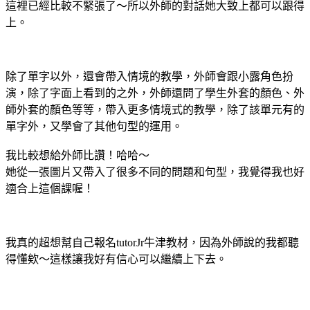
這裡已經比較不緊張了～所以外師的對話她大致上都可以跟得
上。
除了單字以外，還會帶入情境的教學，外師會跟小露角色扮
演，除了字面上看到的之外，外師還問了學生外套的顏色、外
師外套的顏色等等，帶入更多情境式的教學，除了該單元有的
單字外，又學會了其他句型的運用。
我比較想給外師比讚！哈哈～
她從一張圖片又帶入了很多不同的問題和句型，我覺得我也好
適合上這個課喔！
我真的超想幫自己報名tutorJr牛津教材，因為外師說的我都聽
得懂欸～這樣讓我好有信心可以繼續上下去。