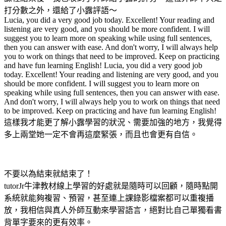
打分數之外，還給了小露評語～
Lucia, you did a very good job today. Excellent! Your reading and
listening are very good, and you should be more confident. I will
suggest you to learn more on speaking while using full sentences,
then you can answer with ease. And don't worry, I will always help
you to work on things that need to be improved. Keep on practicing
and have fun learning English! Lucia, you did a very good job
today. Excellent! Your reading and listening are very good, and you
should be more confident. I will suggest you to learn more on
speaking while using full sentences, then you can answer with ease.
And don't worry, I will always help you to work on things that need
to be improved. Keep on practicing and have fun learning English!
這樣我才能更了解小露學習的狀況、需要加強的地方，我覺得
多上兩堂她一定不會再這麼緊張，而且也會更有自信。
不要以為結束就結束了！
tutorJr牛津教材線上學習的好處就是隨時可以回顧，隨時點開
系統就能夠複習、預習，甚至連上課錄影檔案都可以重複播
放，我相信與真人外師互動來學習語言，絕對比自己單獨看書
背單字要來的更有效率。