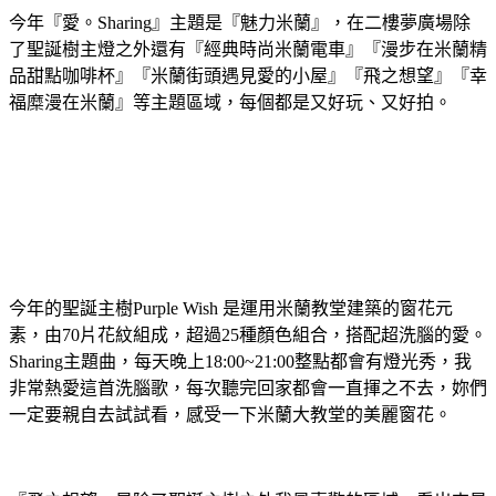
今年『愛。Sharing』主題是『魅力米蘭』，在二樓夢廣場除
了聖誕樹主燈之外還有『經典時尚米蘭電車』『漫步在米蘭精
品甜點咖啡杯』『米蘭街頭遇見愛的小屋』『飛之想望』『幸
福糜漫在米蘭』等主題區域，每個都是又好玩、又好拍。
今年的聖誕主樹Purple Wish 是運用米蘭教堂建築的窗花元
素，由70片花紋組成，超過25種顏色組合，搭配超洗腦的愛。
Sharing主題曲，每天晚上18:00~21:00整點都會有燈光秀，我
非常熱愛這首洗腦歌，每次聽完回家都會一直揮之不去，妳們
一定要親自去試試看，感受一下米蘭大教堂的美麗窗花。