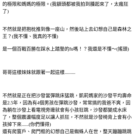
的極限和媽媽的極限。(我額頭都被我拍到腫起來了，太瘋狂
了)
不然就是把抱枕推到像一座山，然後站上去幻想自己是森林之
王？(我不懂、我真的不懂)
是一個百戰百勝在踩水上踏墊的fu嗎！？我還是不懂～(搖頭)
哥哥這樣妹妹就跟著一起這樣.........
不然就是正在把沙發當彈跳床猛跳，凱莉媽家的沙發平均壽命
是2.5年，因為有4個男孩在彈跳沙發，常常搞的我爸不爽，因
為躺在沙發上看電視旁邊就會有小孩狂跳，沙發都變成水床
了，整個震盪幅度足以讓人抓狂，不然就是沙發椅背上會有小
孩掉下來......(你們懂得)
還有爬窗戶、爬門框的幻想自己是蜘蛛人在世，整天蹦蹦跳跳