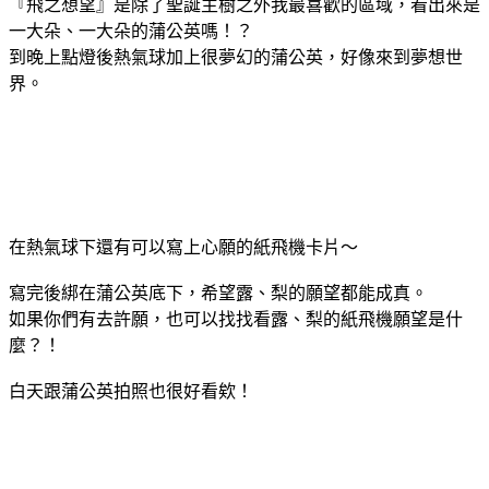
『飛之想望』是除了聖誕主樹之外我最喜歡的區域，看出來是
一大朵、一大朵的蒲公英嗎！？
到晚上點燈後熱氣球加上很夢幻的蒲公英，好像來到夢想世
界。
在熱氣球下還有可以寫上心願的紙飛機卡片～
寫完後綁在蒲公英底下，希望露、梨的願望都能成真。
如果你們有去許願，也可以找找看露、梨的紙飛機願望是什
麼？！
白天跟蒲公英拍照也很好看欸！