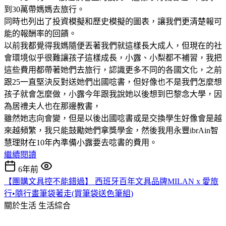
到30萬帶媽媽去旅行。
同時也列出了投資模擬和歷史模擬的圖表，讓我們更清楚報可
能的報酬率的回饋。
以前我都覺得我媽隨便丟著我們就這樣長大成人，但現在的社
會環境似乎很難讓孩子這樣成長，小露、小梨都不補習，我把
這些費用都帶著她們去旅行，認識更多不同的各國文化，之前
跟25一直堅決反對送她們出國唸書，但好像也不是我們怎麼想
孩子就會怎麼做，小露今年跟我說她以後想到巴黎念大學，因
為居禮夫人也在那邊教書，
雖然她志向會變，但是以後出國唸書或是交換學生好像會是越
來越頻繁，我只能鼓勵她們拿獎學金，然後我用永豐ibrAin智
慧理財在10年內準備小露要去唸書的費用。
繼續閱讀
6年前
【團購文具控不能錯過】 西班牙百年文具品牌MILAN x 愛旅
行•隨行畫筆袋著走(買筆袋送色筆組)
關於生活
生活綜合