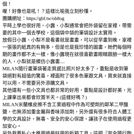
個！
喔！好像也是吼！？這樣比喻我立刻秒懂。
團購網址：https://gbf.tw/ob8og
平時上學也很好用，小露、小梨通常會把外袋留在家裡，帶需
要的其中一個去學校，這個袋中袋的筆袋設計太實用。
放假日小露、小梨不是看書就是畫畫，可以從早畫到晚，家裡
一張張的紙真的有夠多，但是也是我珍惜的圖畫，她們每個時
期的畫作都不太一樣，像小露現在就很喜歡畫眼睛跟臉一樣大
的人，小梨就是模仿小露畫....
MILAN隨行畫筆袋著走質感比照片好太多了，重點是收到筆
袋絕對有超值的驚喜，裡面附了很多色筆跟文具，買來就直接
可以用，不需要另外添購文具。
其他還有一些小文具也都非常的好用，重點是設計都好美，光
上課拿出來都會欣賞半天。(這樣好嗎？)
MILAN米蘭橡皮擦不含工業過程中作為可塑劑的鄰苯二甲酸
鹽，也無添加重金屬與香味添加劑，另外還有很多符合人體工
學的文具設計，無毒、安全的安心保證，讓孩子在使用過程更
加安心。
另外我要私心大推用過最好用的拆箱工具，這把『安全隨行陶