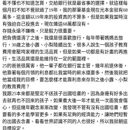
看不懂也不知道怎買，交給銀行就是最省事的選擇，就這樣每
個月扣不知不覺就過了19年，我的那筆基金現在光本金就有68
萬多，這金額以19年來的投資真的不算多，但是如果我當時沒
有強迫自己投進去，現在連這68萬都沒有。
存錢永遠不嫌晚，只是毅力很重要。
把負債還清了之後，我還是很喜歡旅行，每年帶著媽媽去旅
行，30歲之後小露、小梨陸續出生，很多人說生一個孩子教育
費用會壓垮家裡的生活品質，但是如果一切都是有計畫的再進
行，生活品質還是能維持在一定的範圍裡。
25的爸爸很厲害，他一輩子都在銀行當主管，幾年前退休後，
他靠著每個月領的利息都比我當時的薪水還要多，然後我就把
他當成我的目標，要怎麼樣才能靠利息來存到之後小露、小梨
的教育費用？
我跟25本來都是堅定不送孩子出國唸書的，因為身邊有好多出
去就再也不回來的孩子，如果養大後一年才能見一次面我會傷
心，但這幾年觀念漸漸改變，我發現不管有沒有出國唸書，都
要看的多才能學習更多，如果有足夠的經濟能力，讓她們短暫
的出國去念書、看看世界認識不同的人也很好，所以我就朝這
目標設定。