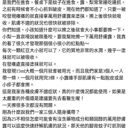
是我們在進食，餐桌下是蚊子在進食，露、梨常常邊吃邊抓，
之前有時候會不小心抓到破皮，現在她們都知道了，只要一被
咬發現癢癢的就直接拿萬用舒膚露來塗抹，擦上後很快就吸
收，肌膚不適的狀況也很快就被排除。
你們知道，小孩知道什麼可以擦之後就會大小事都要擦一下，
小梨一直哀嚎說被跳蚤咬，要我幫她擦一下萬用舒膚露，我真
的看了很久才發現那個很小很小的紅點點～
每次一顆紅豆大小就可以了，它的質地非常的水潤，幾乎一塗
抹就可以被吸收。
在發癢處直接塗抹就可以。
我發現15ml大概一個月就會被用光，而且我們家是3個人一人
帶一條，一個月就用完3條，小露連手部肌膚有一點脫皮或是
小疹子都會擦。
這是我家各種皮膚不適症狀，真的什麼情況都能使用，如果是
太嚴重的外傷還是建議要先去看醫生喔！
一天擦很多次都沒有問題。
剛為什麼說我們一家三個人隨身攜帶？
因為25不相信怎麼可能會有沒含藥物成分和類固醇的萬用舒膚
露可以這麼快速紓解肌膚的狀況，那天他的腳背蚊子叮抓到破