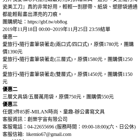
瓷美工刀』真的非常好用，輕輕一割膠帶、紙袋、塑膠袋通通
都能輕鬆畫出漂亮的刀痕。
團購網址：https://gbf.tw/ob8og
2019年11月18日 00:00~2019年11月25日 23:59結單
優惠一
愛旅行•隨行畫筆袋著走(兩口式/四口式)，原價1780元，團購
價1390元
愛旅行•隨行畫筆袋著走(三層式)，原價1580元，團購價1250
元
愛旅行•隨行畫筆袋著走(雙層式)，原價1450元，團購價1150
元
優惠二
三層文具袋/五層萬用袋，原價750元，團購價550元
優惠三
任選3件85折-MILAN時尚、童趣-辦公書寫文具
客服資訊：創樂宇宙有限公司
客服電話：04-22655696 (服務時間：09:00-18:00)(六、日公休)
客服信箱: likemio67@gmail.com