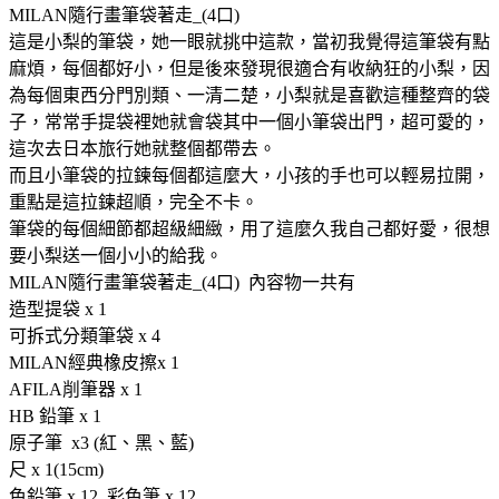
MILAN隨行畫筆袋著走_(4口)
這是小梨的筆袋，她一眼就挑中這款，當初我覺得這筆袋有點
麻煩，每個都好小，但是後來發現很適合有收納狂的小梨，因
為每個東西分門別類、一清二楚，小梨就是喜歡這種整齊的袋
子，常常手提袋裡她就會袋其中一個小筆袋出門，超可愛的，
這次去日本旅行她就整個都帶去。
而且小筆袋的拉鍊每個都這麼大，小孩的手也可以輕易拉開，
重點是這拉鍊超順，完全不卡。
筆袋的每個細節都超級細緻，用了這麼久我自己都好愛，很想
要小梨送一個小小的給我。
MILAN隨行畫筆袋著走_(4口) 內容物一共有
造型提袋 x 1
可拆式分類筆袋 x 4
MILAN經典橡皮擦x 1
AFILA削筆器 x 1
HB 鉛筆 x 1
原子筆 x3 (紅、黑、藍)
尺 x 1(15cm)
色鉛筆 x 12 彩色筆 x 12