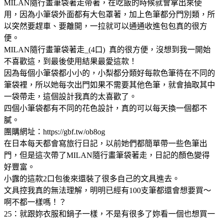
MILAN隨行畫筆袋著走帶著，在吃飯的時候就會拿出來使
用，因為小筆袋外面都有大包罩著，加上色筆都分門別類，所
以突然要趕車、要離開，一拉就可以通通收進包包真的很方
便。
MILAN隨行畫筆袋著走_(4口) 真的很方便，沒想到我一開始
不喜歡這，到最後使用結果最愛這款！
因為每個小筆袋都小小的，小梨都分類好每款色筆待在不同的
筆袋裡，所以她每次出門如果不需要其他色筆，就會抽取其中
一袋帶走，這個設計我真的太喜歡了。
四個小筆袋都有不同的花色設計，真的可以每天換一個都不
膩。
團購網址：https://gbf.tw/ob8og
在日本每天都會寫旅行日記，以前她們都簡單帶一些色筆出
門，但是這次帶了MILAN隨行畫筆袋著走，日記的顏色變得
好豐富。
小露的這款2口包後來還裝了很多自己的文具進去。
文具控我真的無法理解，明明已經有100支筆都還會想要買～
啊不都一樣嗎！？
25：就跟妳衣服和鍋子一樣，不是有很多了妳看一個也想買一