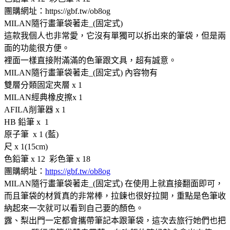
團購網址：https://gbf.tw/ob8og
MILAN隨行畫筆袋著走_(固定式)
這款我個人也非常愛，它沒有單獨可以拆出來的筆袋，但是兩
面的功能很方便。
裡面一樣直接附滿滿的色筆跟文具，超有誠意。
MILAN隨行畫筆袋著走_(固定式) 內容物有
雙層分類固定夾層 x 1
MILAN經典橡皮擦x 1
AFILA削筆器 x 1
HB 鉛筆 x 1
原子筆 x 1 (藍)
尺 x 1(15cm)
色鉛筆 x 12 彩色筆 x 18
團購網址：
https://gbf.tw/ob8og
MILAN隨行畫筆袋著走_(固定式) 在使用上就直接翻面即可，
而且筆袋的材質真的非常棒，拉鍊也很好拉開，重點是色筆收
納起來一次就可以看到自己要的顏色。
露、梨出門一定都會攜帶筆記本跟筆袋，這次去旅行她們也把