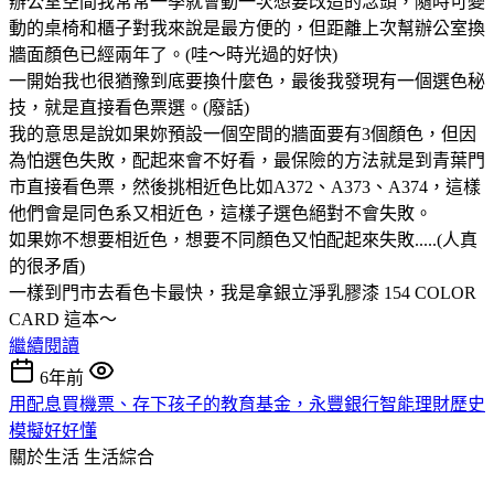
辦公室空間我常常一季就會動一次想要改造的念頭，隨時可變
動的桌椅和櫃子對我來說是最方便的，但距離上次幫辦公室換
牆面顏色已經兩年了。(哇～時光過的好快)
一開始我也很猶豫到底要換什麼色，最後我發現有一個選色秘
技，就是直接看色票選。(廢話)
我的意思是說如果妳預設一個空間的牆面要有3個顏色，但因
為怕選色失敗，配起來會不好看，最保險的方法就是到青葉門
市直接看色票，然後挑相近色比如A372、A373、A374，這樣
他們會是同色系又相近色，這樣子選色絕對不會失敗。
如果妳不想要相近色，想要不同顏色又怕配起來失敗.....(人真
的很矛盾)
一樣到門市去看色卡最快，我是拿銀立淨乳膠漆 154 COLOR
CARD 這本～
繼續閱讀
6年前
用配息買機票、存下孩子的教育基金，永豐銀行智能理財歷史
模擬好好懂
關於生活
生活綜合