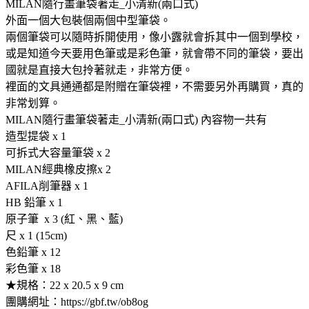
MILAN隨行畫筆袋著走_小清新(兩口式)
外面一個大包裝個兩個中型筆袋。
兩個筆袋可以隨時拆開使用，像小露就會拆其中一個到學校，
或是知道今天要用色筆或是彩色筆，就會帶不同的筆袋，要出
國就是直接大包拎著就走，非常方便。
裡面的文具通通都是附贈在筆袋裡，不需要另外再購買，真的
非常划算。
MILAN隨行畫筆袋著走_小清新(兩口式) 內容物一共有
造型提袋 x 1
可拆式大容量筆袋 x 2
MILAN經典橡皮擦x 2
AFILA削筆器 x 1
HB 鉛筆 x 1
原子筆 x 3 (紅、黑、藍)
尺 x 1 (15cm)
色鉛筆 x 12
彩色筆 x 18
★規格：22 x 20.5 x 9 cm
團購網址：https://gbf.tw/ob8og