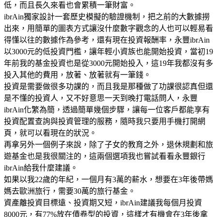
低，而且長久來看也會累積一筆財富。
ibrAin獨家設計一套歷史模擬的驗證機制，把之前的大數據撈
出來，用簡單的圖表方式讓沒什麼數字觀念的人也可以輕易看
得懂以往的數據作為參考，還有現在投資報酬率，永豐ibrAin
以3000元的低投資門檻，讓年輕小資族也能開始投資，當初19
年前我的基金投資也是從3000元開始投入，這19年我都沒有多
投入其他的費用，放著、放著就有一筆錢。
投資是需要做很多功課的，而且我是那種做了功課很認真但還
是不懂的投資人，又不好意思一天到晚打電話問人，永豐
ibrAin化繁為簡，透過簡單幾個步驟，讓每一位客戶都能享有
投資配置查詢與投資管理的服務，隨時我只要用手機打開網
頁，就可以看現在的狀況。
再拿另外一個例子來說，除了子女的教育之外，退休規劃和旅
遊基金也是我很關注的，這兩個選項我也嘗試看看永豐銀行
ibrAin給我什麼建議。
如果以我22歲的年紀，一個月有3萬的薪水，想要在3年後帶媽
媽去歐洲旅行，需要30萬的旅行基金。
資產離投資目標遠、投資期又短，ibrAin建議我每個月投資
8000元，有77%放在債卷型的投資，這樣才有機會在3年後拿