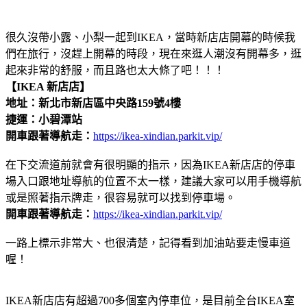
很久沒帶小露、小梨一起到IKEA，當時新店店開幕的時候我
們在旅行，沒趕上開幕的時段，現在來逛人潮沒有開幕多，逛
起來非常的舒服，而且路也太大條了吧！！！
【IKEA 新店店】
地址：新北市新店區中央路159號4樓
捷運：小碧潭站
開車跟著導航走：
https://ikea-xindian.parkit.vip/
在下交流道前就會有很明顯的指示，因為IKEA新店店的停車
場入口跟地址導航的位置不太一樣，建議大家可以用手機導航
或是照著指示牌走，很容易就可以找到停車場。
開車跟著導航走：
https://ikea-xindian.parkit.vip/
一路上標示非常大、也很清楚，記得看到加油站要走慢車道
喔！
IKEA新店店有超過700多個室內停車位，是目前全台IKEA室