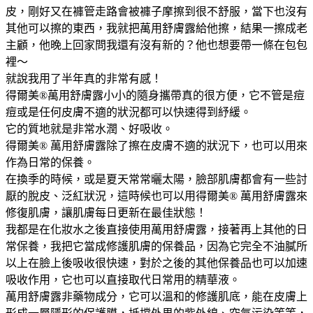
皮，剛好又在褲管走路會被褲子摩擦到很不舒服，當下也沒有
其他可以擦的東西，我就把萬用舒膚露給他擦，結果一擦成老
主顧，他晚上回家問我還有沒有新的？他也想要帶一條在包包
裡～
就說我用了半年真的非常有感！
得爾美®萬用舒膚露小小的隨身攜帶真的很方便，它不管是痘
痘或是任何皮膚不適的狀況都可以快速得到紓緩。
它的質地就是非常水潤、好吸收。
得爾美® 萬用舒膚露除了擦在皮膚不適的狀況下，也可以用來
作為日常的保養。
在換季的時候，或是夏天常常曬太陽，臉部肌膚都會有一些討
厭的脫皮、泛紅狀況，這時候也可以用得爾美® 萬用舒膚露來
修復肌膚，讓肌膚每日更新在最佳狀態！
我都是在化妝水之後直接使用萬用舒膚露，接著再上其他的日
常保養，我把它當成修護肌膚的保養品，因為它完全不油膩所
以上在臉上後吸收很快速，對於之後的其他保養品也可以加速
吸收作用，它也可以直接取代日常用的精華液。
萬用舒膚露非藥物成分，它可以溫和的修護肌底，能在皮膚上