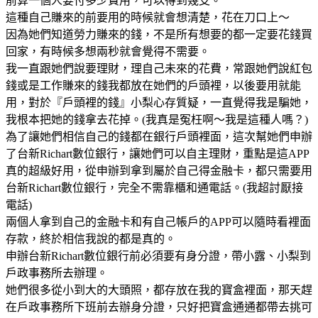
前算一個人要付多少費用，可以得到幾支。
這種自己賺來的前要用的時候就會想清楚，花在刀口上～
因為她們知道勞力賺來的錢，不是所有想要的都一定要花錢買
回家，有時候多想兩秒就會覺得不需要。
我一直跟她們說要理財，理自己未來的花費，常跟她們說紅包
錢或是工作賺來的錢我都放在她們的戶頭裡，以後要用就能
用，對於『戶頭裡的錢』小梨心存質疑，一直覺得我是騙她，
我根本把她的錢拿去花掉。(我真是冤枉啊～我是這種人嗎？)
為了讓她們相信自己的錢都在銀行戶頭裡面，這次幫她們申辦
了台新Richart數位銀行，讓她們可以自主理財，重點是這APP
真的超級好用，從申辦到拿到屬於自己得金融卡，都只需要用
台新Richart數位銀行，完全不需靠櫃和通電話。(我超討厭接
電話)
兩個人拿到自己的金融卡和有自己帳戶的APP可以隨時看裡面
存款，終於相信我說的都是真的。
申辦台新Richart數位銀行前必須要有身分證，帶小露、小梨到
戶政事務所去辦理。
她們很多從小到大的大頭照，都存放在我的寶盒裡面，那天趕
在戶政事務所下班前去辦身分證，只好把寶盒通通都帶去挑可