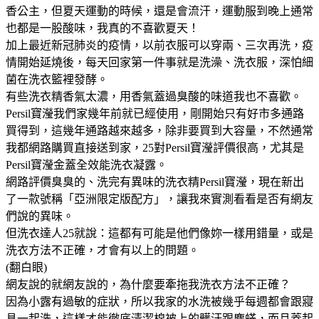
香公主，但夏天運動的時候，還是會流汗，運動服到晚上通常
也都是一股酸味，我真的不喜歡夏天！
加上最近新冠肺炎的疫情，以前衣服可以穿兩、三次再洗，疫
情開始延燒後，每天回家第一件事就是洗澡、洗衣服，深怕細
菌在洗衣籃裡發酵。
有些洗衣精香氣太濃，用香氣蓋過臭酸的味道我也不喜歡。
Persil寶瀅我們家幾年前就已經使用，剛開始只有好市多通路
買得到，這幾年通路越來越多，除非要買到大容量，不然通常
我都網路購買直接送到家，25對Persil寶瀅評價很高，尤其是
Persil寶瀅金蓋全效能洗衣凝露。
網路評價臭臭的、洗完有異味的洗衣精Persil寶瀅，現在新出
了一款號稱「亞洲限定版配方」，讓我來實測看看是否有網友
們說的異味。
但洗衣達人25就說：這都有可能是他們像妳一樣用錯量，或是
洗衣方法不正確，才會有以上的問題。
(翻白眼)
網友說的就網友說的，為什麼要牽拖我洗衣方法不正確？
因為小露有過敏的症狀，所以我家的水洗被幾乎每週都會跟寢
具一起洗，這樣才能徹底清潔棉被上的髒汙跟塵蟎，而且蓋起