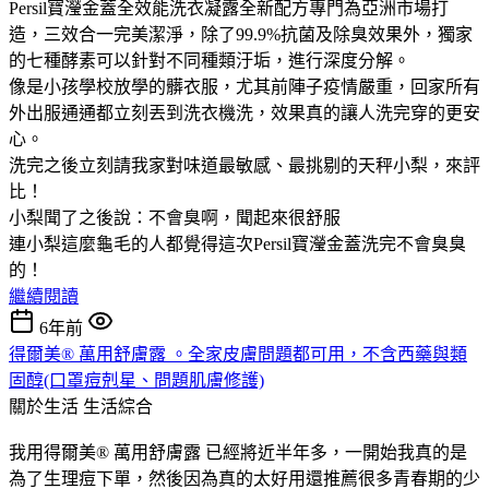
Persil寶瀅金蓋全效能洗衣凝露全新配方專門為亞洲市場打
造，三效合一完美潔淨，除了99.9%抗菌及除臭效果外，獨家
的七種酵素可以針對不同種類汙垢，進行深度分解。
像是小孩學校放學的髒衣服，尤其前陣子疫情嚴重，回家所有
外出服通通都立刻丟到洗衣機洗，效果真的讓人洗完穿的更安
心。
洗完之後立刻請我家對味道最敏感、最挑剔的天秤小梨，來評
比！
小梨聞了之後說：不會臭啊，聞起來很舒服
連小梨這麼龜毛的人都覺得這次Persil寶瀅金蓋洗完不會臭臭
的！
繼續閱讀
6年前
得爾美® 萬用舒膚露 。全家皮膚問題都可用，不含西藥與類
固醇(口罩痘剋星、問題肌膚修護)
關於生活
生活綜合
我用得爾美® 萬用舒膚露 已經將近半年多，一開始我真的是
為了生理痘下單，然後因為真的太好用還推薦很多青春期的少