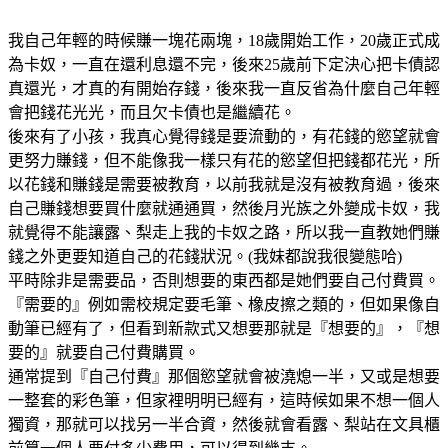
我自己年輕的時候賺一塊花兩塊，18歲開始工作，20歲正式成
為卡奴，一直在還利息還不完，後來25歲前下定決心把卡債認
真還光，才真的有開始存錢，後來我一直反省為什麼自己年輕
會把錢花光光，而且欠卡債也是繼續花。
後來有了小孩，我真心覺得錢是要流動的，有花錢的慾望就會
更努力賺錢，但不能像我一樣只有花的慾望但把錢都花光，所
以花錢和賺錢是需要被教育，以前我就是沒有被教育過，後來
自己賺錢想要買什麼就通通買，然後月光族之外變成卡奴，我
就覺得不能讓露、梨走上我的卡奴之路，所以我一直教她們賺
錢之外更要知道自己的花錢狀況。(我妹都說我很變態哈)
平時除非是需要品，否則想要的東西都是她們要自己付費買。
『需要的』例如需校規定要毛筆、橡皮擦之類的，但如果像自
動筆已經有了，但看到新款式又想要那就是『想要的』，『想
要的』就要自己付費購買。
通常提到『自己付費』那個慾望就會被澆熄一半，又或是想要
一整套的彩色筆，但家裡明明已經有，這時候如果不想一個人
獨資，那就可以找另一半合資，然後就會看露、梨站在文具櫃