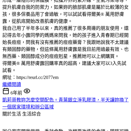
形成一層隱形的保護膜，抵擋外界的紫外線、空氣污染等等，
提升肌膚自我的防禦力，如果妳的臉部肌膚是屬於比較薄的女
孩，很多保養品用了會過敏，可以試試看得爾美® 萬用舒膚
露，從肌底開始改善肌膚的健康。
我自己用了半年多以來，真的推薦了很多周邊的朋友使用，還
記得去年小露同學的媽媽來問我，她的孩子進入青春期已經開
始長痘痘，問我有沒有推薦的痘痘藥膏？我跟她說我不太建議
有類固醇的藥物，但這條萬用舒膚露是我目前用過最有效、也
無西藥、類固醇成分的痘痘剋星，推薦她可以上網購買。
得爾美® 萬用舒膚露回購率真的超高，建議大家可以3入先試
試看。
網址：https://reurl.cc/2077em
繼續閱讀
6年前
凱莉哥教妳怎麼空間配色。青葉銀立淨乳膠漆，半天讓妳換了
一個居家環境和辦公區域
關於生活
生活綜合