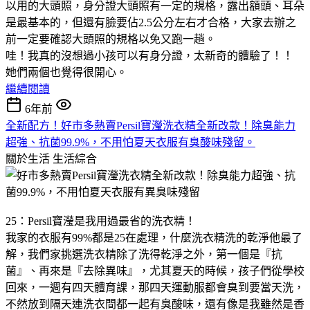
以用的大頭照，身分證大頭照有一定的規格，露出額頭、耳朵
是最基本的，但還有臉要佔2.5公分左右才合格，大家去辦之
前一定要確認大頭照的規格以免又跑一趟。
哇！我真的沒想過小孩可以有身分證，太新奇的體驗了！！
她們兩個也覺得很開心。
繼續閱讀
6年前
全新配方！好市多熱賣Persil寶瀅洗衣精全新改款！除臭能力
超強、抗菌99.9%，不用怕夏天衣服有臭酸味殘留。
關於生活
生活綜合
25：Persil寶瀅是我用過最省的洗衣精！
我家的衣服有99%都是25在處理，什麼洗衣精洗的乾淨他最了
解，我們家挑選洗衣精除了洗得乾淨之外，第一個是『抗
菌』、再來是『去除異味』，尤其夏天的時候，孩子們從學校
回來，一週有四天體育課，那四天運動服都會臭到要當天洗，
不然放到隔天連洗衣間都一起有臭酸味，還有像是我雖然是香