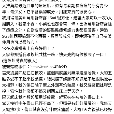
大推薦給最近口罩的痘痘肌，還有青春期長痘痘的所有青少
年、青少女，它不含藥物成分，用起來真的很安心。
我用得爾美® 萬用舒膚露 15ml 很方便，建議大家可以一次3入
組購入，我家小露、小梨包包都會帶一條，因為萬用舒膚露除
了痘痘之外，它對皮膚的疑難雜症修護力也都很厲害，通過
SGS無西藥檢測不含西藥、類固醇成分，即使讓孩子自己攜帶
使用也可以很放心。
它在皮膚掛彩上有多好用！？
大家都知道我跟蜈蚣共枕一晚，快天亮的時候被咬了一口！
(這蜈蚣嘴真的很大)
被蜈蚣咬事件：https://reurl.cc/4Rle2D
當天凌晨四點左右被咬，整個肩膀痛到無法繼續睡覺，大約五
點多受不了起來找藥擦，結果擦了蜂膠不知道是不是跟蜈蚣毒
太相剋，我的傷口除了麻之外還有灼熱感，我又趕緊把蜂膠洗
掉，索性就什麼都不擦又躺回去床上等天亮。
隔天起床我才想起萬用舒膚露，趕緊抹在被咬的傷口上。
當天接近中午傷口已經不痛了，但還是有紅紅腫腫的，我每天
大概擦3次，傷口其實沒有什麼疼痛感，大概7天之後就已經好