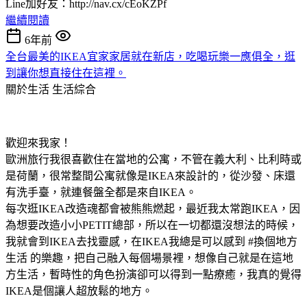
Line加好友：http://nav.cx/cEoKZPf
繼續閱讀
6年前
全台最美的IKEA宜家家居就在新店，吃喝玩樂一應俱全，逛
到讓你想直接住在這裡。
關於生活
生活綜合
歡迎來我家！
歐洲旅行我很喜歡住在當地的公寓，不管在義大利、比利時或
是荷蘭，很常整間公寓就像是IKEA來設計的，從沙發、床還
有洗手臺，就連餐盤全都是來自IKEA。
每次逛IKEA改造魂都會被熊熊燃起，最近我太常跑IKEA，因
為想要改造小小PETIT總部，所以在一切都還沒想法的時候，
我就會到IKEA去找靈感，在IKEA我總是可以感到 #換個地方
生活 的樂趣，把自己融入每個場景裡，想像自己就是在這地
方生活，暫時性的角色扮演卻可以得到一點療癒，我真的覺得
IKEA是個讓人超放鬆的地方。