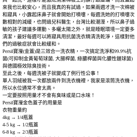
來我也比較安心，而且我真的有試過，如果兩週才洗一次棉被
和寢具，小露起床鼻子就會開始打噴嚏，每週洗她的打噴嚏次
數相對的減緩，也問過兒科醫生，台灣比較潮溼，所以鼻子過
敏的孩子建議多運動、多曬太陽之外，就是睡眠環境一定要多
清潔，最好每週可以將寢具用抗菌洗衣精清洗乾淨，這樣對他
們的過敏症狀會比較緩和。
Persil寶瀅(金蓋)是三效合一洗衣精，一次搞定洗淨和99.9%抗
菌(可抑制金黃葡萄球菌, 大腸桿菌, 綠膿桿菌與化膿性鏈球菌)
與德國極效除臭技術。
至此之後，每週洗被子就變成了例行性公事！
單人羽絨被我一次都放兩件到洗衣機裡，我家是滾筒洗衣機，
所以水位通常不會太高。
一定要按照用量才不會有臭味或是口水味！
Persil寶瀅金色蓋子的用量是
衣物重量約
4kg → 1/4瓶蓋
4-5 kg → 1/2瓶蓋
6-8 kg → 2/3瓶蓋