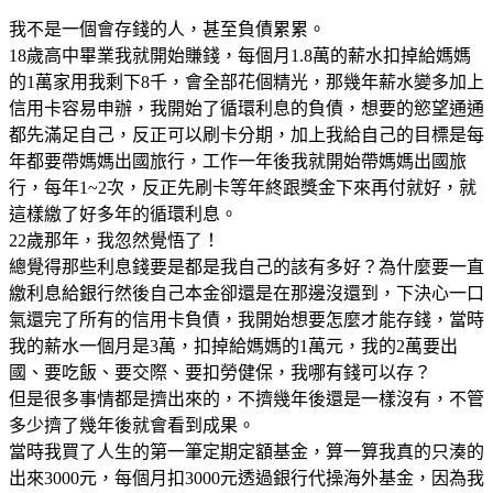
我不是一個會存錢的人，甚至負債累累。
18歲高中畢業我就開始賺錢，每個月1.8萬的薪水扣掉給媽媽
的1萬家用我剩下8千，會全部花個精光，那幾年薪水變多加上
信用卡容易申辦，我開始了循環利息的負債，想要的慾望通通
都先滿足自己，反正可以刷卡分期，加上我給自己的目標是每
年都要帶媽媽出國旅行，工作一年後我就開始帶媽媽出國旅
行，每年1~2次，反正先刷卡等年終跟獎金下來再付就好，就
這樣繳了好多年的循環利息。
22歲那年，我忽然覺悟了！
總覺得那些利息錢要是都是我自己的該有多好？為什麼要一直
繳利息給銀行然後自己本金卻還是在那邊沒還到，下決心一口
氣還完了所有的信用卡負債，我開始想要怎麼才能存錢，當時
我的薪水一個月是3萬，扣掉給媽媽的1萬元，我的2萬要出
國、要吃飯、要交際、要扣勞健保，我哪有錢可以存？
但是很多事情都是擠出來的，不擠幾年後還是一樣沒有，不管
多少擠了幾年後就會看到成果。
當時我買了人生的第一筆定期定額基金，算一算我真的只湊的
出來3000元，每個月扣3000元透過銀行代操海外基金，因為我