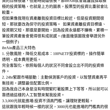
資的目標很遠，但是時間還很長，那ibrAin就會建議我採取積
極的投資策略，也就是上方的圖表，股票型的投資比重就會比
較重。
但如果像我現在資產離我投資目標比較近，但是投資期間很
短，那就要改為保守的投資策略。 如果資產離投資目標遠、
投資期又短，那還是要開始，因為投資永遠都不嫌晚，累積一
筆投資資產後會覺得很有成就感。(後面幾張圖我會舉證另外
一個例子)
ibrAin產品三大特色
1. 分散風險，降低交易成本：100%ETF投資標的，操作簡單
透明、成本費用更低。
完全客製化，依照每個人的狀況不同會設立出不同的投資條
件。
2. 24hr緊跟市場脈動：主動偵測客戶的投資，以智慧資產再平
衡技術，調整最佳配置比例。
因為我自己本身是沒有時間緊盯著股票上下等等，所以就可以
靠透過這樣的人工智慧來幫我投資。
3.3,000元就能進場:投資不須高門檻，讓理財更輕鬆。
這就跟我年輕時候一樣的狀況，3000元也能進場的門檻真的很