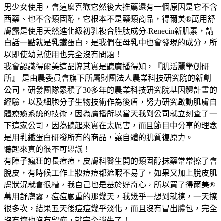
男少女使用，會這麼喜歡它然後大推薦還有一個原因是它不含
西藥、也不含類固醇，它根本不是藥類商品，得爾美®萬用舒
膚露是使用天然進化級初乳複合胜肽成分-Renecin新肌素，講
白話一點就是乳鐵蛋白，是我們在母乳中也會發現的成分，所
以即使幼兒使用也完全沒有問題！
我會認識得爾美這品牌其實是聽廣播得知，『肌活麗學創研
所』 是由農委員會旗下所屬財團法人農業科技研究院的新創
公司，研發團隊累積了30多年的農業科技研究院基因體計畫的
經驗，以及細胞分子生物技術作為後盾，努力研究啟動肌膚自
體療癒系統的技術，因為廣播所以當天我到公司就立刻查了一
下這家公司，因為聽起來實在太厲害，而且節目中分享的理念
是用乳鐵蛋白研發所有的商品，讓自體的肌質復原力。
聽起來真的很不可思議！
有陣子瘋狂的長痘痘，皮膚科醫生開的類固醇抹藥常常擦了會
脫皮，有時候工作上妝痘痘都遮暇不易了，如果又加上脫皮肌
膚狀況就會很糟，我自己也是基於好奇心，所以買了得爾美®
萬用舒膚露，痘痘嚴重的那幾天，我幾乎一想到就擦，一天擦
很多次，結果五天後痘痘幾乎淡化，而且沒有冒出膿包，完全
沒有擠也沒有留疤，就完全消失了！