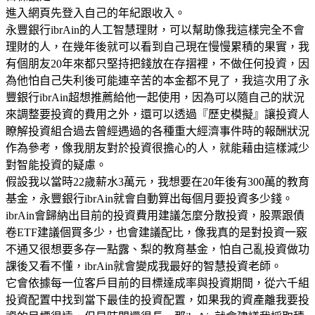
進入網頁先登入自己的年紀跟收入。
永豐銀行ibrAin的人工智慧理財，可以幫助像我這樣完全不會
理財的人，在幾年後就可以看到自己現在慢慢累積的果實，我
有個朋友20年來都只堅持把錢放在存摺裡，不做任何投資，因
為他怕自己失利後可能連辛苦的本金都不見了，我這次用了永
豐銀行ibrAin超想推薦給他一起使用，因為可以隨自己的狀況
來調整要投資的費用之外，還可以透過『歷史模擬』讓投資人
瞭解投資組合過去曾經遇過的各種重大經濟事件時的報酬狀況
作為參考，像我朋友對於投資很擔心的人，就能藉由這樣減少
對智能投資的疑慮。
假設我以當時22歲薪水3萬元，我想要在20年後有300萬的教育
基金，永豐銀行ibrAin就會自動算出每個月要投資多少錢。
ibrAin會歸納出目前的投資費用建議怎麼分散投資，股票跟債
卷ETF建議個買多少，也會建議配比，像我真的是對投資一竅
不通又很想要多存一點露、梨的教育基金，怕自己亂投資做功
課後又看不懂，ibrAin就會變成我最好的智慧投資老師。
它會依據每一位客戶目前的目標達成率與投資期間，從六千組
投資配置中找到當下最佳的投資配置，如果我的資產離我要投