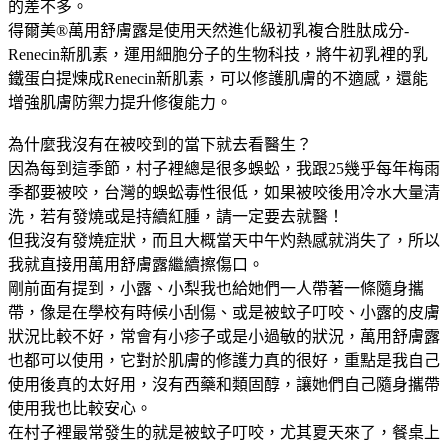
的差不多。
得爾美®萬用舒膚露是使用天然進化級初乳複合胜肽成分-
Renecin新肌素，運用細胞分子的生物科技，將牛初乳裡的乳
鐵蛋白提煉成Renecin新肌素，可以修護肌膚的不適感，還能
增強肌膚防禦力提升修復能力。
為什麼我沒有在被咬到的當下就去看醫生？
因為每到這季節，村子裡總是很多蜈蚣，我跟25幾乎每年梅雨
季都要被咬，台灣的蜈蚣毒性很低，如果被咬後用冷水大量清
洗，若有發燒或是持續紅腫，請一定要去就醫！
但我沒有發燒症狀，而且大概當天中午灼熱感就消失了，所以
我就直接用萬用舒膚露繼續擦傷口。
剛前面有提到，小露、小梨我也給她們一人帶著一條隨身攜
帶，像是在學校有時候小刮傷、或是被蚊子叮咬、小露的皮膚
狀況比較不好，常會有小疹子或是小過敏的狀況，萬用舒膚露
也都可以使用，它對於肌膚的修護力真的很好，重點是我自己
使用後真的太好用，沒有西藥和類固醇，讓她們自己隨身攜帶
使用我也比較安心。
在村子裡最常發生的就是被蚊子叮咬，尤其夏天來了，餐桌上