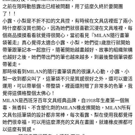
之前在限時動態露出已經被問翻，用了這麼久終於要開團
了！！
小露、小梨是不折不扣的文具控，有時候在文具店裡逛了兩小
時什麼都沒買也開心，因為她們就很喜歡沉浸在文具堆裡，每
個商品摸摸看看就覺得很開心，當初看見『MILAN隨行畫筆
袋著走』真心覺得太適合小露、小梨，她們從1歲旅行就開始
帶筆跟筆記本一起旅行，隨著開始越畫越好、故事的組織架構
也越好之後，她們帶出門的筆也越來越多，到最後整個筆袋都
帶著走。
那時候看到MILAN的隨行畫筆袋真的很讓人心動，小露、小
梨一收到都尖叫了，這筆袋不只是質感很好之外，還可以靈活
運用，可以帶單個、帶整袋，裡面還附贈了非常多的色筆，我
覺得這價格整個太佛心！
MILAN是西班牙百年文具經典品牌，自1918年生產第一個無
毒、無香料、不含塑化劑的MILAN橡皮擦開始，MILAN所有
文具包括筆袋的設計都非常棒，每次看露、梨在使用我都覺得
她們很幸福，可以用這麼漂亮的文具在畫圖，就連橡皮擦都可
以這麼有質感。